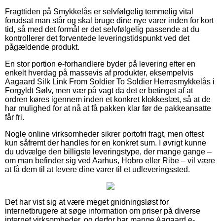
Fragttiden på Smykkelås er selvfølgelig temmelig vital
forudsat man står og skal bruge dine nye varer inden for kort
tid, så med det formål er det selvfølgelig passende at du
kontrollerer det forventede leveringstidspunkt ved det
pågældende produkt.
En stor portion e-forhandlere byder på levering efter en
enkelt hverdag på massevis af produkter, eksempelvis
Aagaard Silk Link From Soldier To Soldier Herresmykkelås i
Forgyldt Sølv, men vær på vagt da det er betinget af at
ordren køres igennem inden et konkret klokkeslæt, så at de
har mulighed for at nå at få pakken klar før de pakkeansatte
får fri.
Nogle online virksomheder sikrer portofri fragt, men oftest
kun såfremt der handles for en konkret sum. I øvrigt kunne
du udvælge den billigste leveringstype, der mange gange –
om man befinder sig ved Aarhus, Hobro eller Ribe – vil være
at få dem til at levere dine varer til et udleveringssted.
Det har vist sig at være meget gnidningsløst for
internetbrugere at søge information om priser på diverse
internet virksomheder, og derfor har mange Aagaard e-