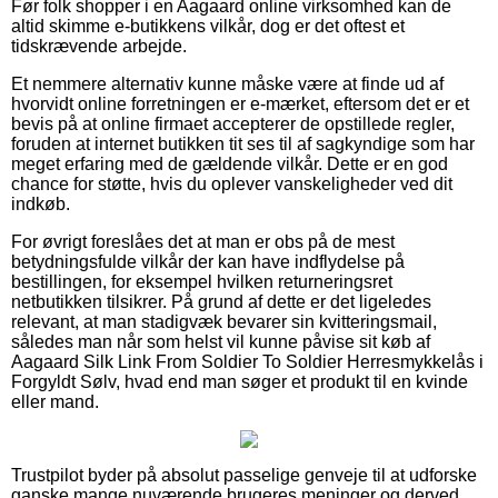
Før folk shopper i en Aagaard online virksomhed kan de
altid skimme e-butikkens vilkår, dog er det oftest et
tidskrævende arbejde.
Et nemmere alternativ kunne måske være at finde ud af
hvorvidt online forretningen er e-mærket, eftersom det er et
bevis på at online firmaet accepterer de opstillede regler,
foruden at internet butikken tit ses til af sagkyndige som har
meget erfaring med de gældende vilkår. Dette er en god
chance for støtte, hvis du oplever vanskeligheder ved dit
indkøb.
For øvrigt foreslåes det at man er obs på de mest
betydningsfulde vilkår der kan have indflydelse på
bestillingen, for eksempel hvilken returneringsret
netbutikken tilsikrer. På grund af dette er det ligeledes
relevant, at man stadigvæk bevarer sin kvitteringsmail,
således man når som helst vil kunne påvise sit køb af
Aagaard Silk Link From Soldier To Soldier Herresmykkelås i
Forgyldt Sølv, hvad end man søger et produkt til en kvinde
eller mand.
Trustpilot byder på absolut passelige genveje til at udforske
ganske mange nuværende brugeres meninger og derved