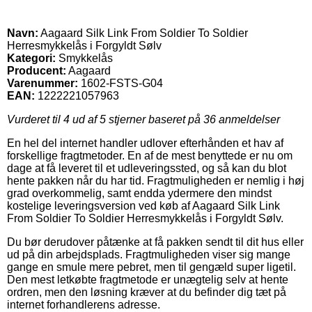
Navn:
Aagaard Silk Link From Soldier To Soldier
Herresmykkelås i Forgyldt Sølv
Kategori:
Smykkelås
Producent:
Aagaard
Varenummer:
1602-FSTS-G04
EAN:
1222221057963
Vurderet til
4
ud af 5 stjerner baseret på
36
anmeldelser
En hel del internet handler udlover efterhånden et hav af
forskellige fragtmetoder. En af de mest benyttede er nu om
dage at få leveret til et udleveringssted, og så kan du blot
hente pakken når du har tid. Fragtmuligheden er nemlig i høj
grad overkommelig, samt endda ydermere den mindst
kostelige leveringsversion ved køb af Aagaard Silk Link
From Soldier To Soldier Herresmykkelås i Forgyldt Sølv.
Du bør derudover påtænke at få pakken sendt til dit hus eller
ud på din arbejdsplads. Fragtmuligheden viser sig mange
gange en smule mere pebret, men til gengæld super ligetil.
Den mest letkøbte fragtmetode er unægtelig selv at hente
ordren, men den løsning kræver at du befinder dig tæt på
internet forhandlerens adresse.