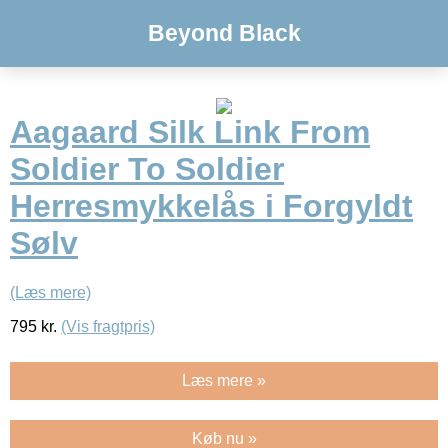
Beyond Black
Aagaard Silk Link From
Soldier To Soldier
Herresmykkelås i Forgyldt
Sølv
(Læs mere)
795
kr.
(Vis fragtpris)
Læs mere »
Køb nu »