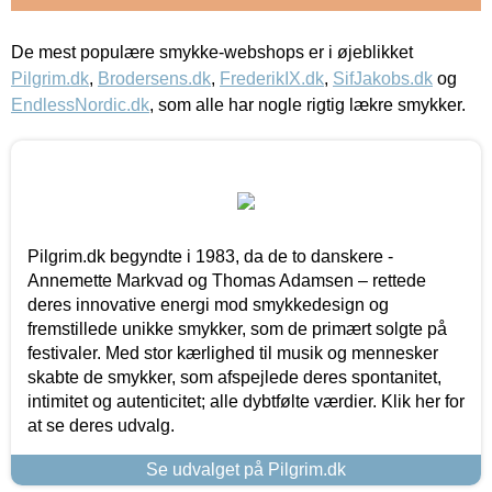
De mest populære smykke-webshops er i øjeblikket
Pilgrim.dk
,
Brodersens.dk
,
FrederikIX.dk
,
SifJakobs.dk
og
EndlessNordic.dk
, som alle har nogle rigtig lækre smykker.
Pilgrim.dk begyndte i 1983, da de to danskere -
Annemette Markvad og Thomas Adamsen – rettede
deres innovative energi mod smykkedesign og
fremstillede unikke smykker, som de primært solgte på
festivaler. Med stor kærlighed til musik og mennesker
skabte de smykker, som afspejlede deres spontanitet,
intimitet og autenticitet; alle dybtfølte værdier. Klik her for
at se deres udvalg.
Se udvalget på Pilgrim.dk