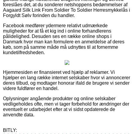
foreslåes det, at du sonderer netshoppens bedømmelser af
Aagaard Silk Link From Soldier To Soldier Herresmykkelås i
Forgyldt Sølv forinden du handler.
Facebook medfører ydermere relativt udmærkede
muligheder for at få et kig ind i online forhandlerens
pålidelighed. Desuden ses en række online shops i
Danmark hvor man kan formulere en anmeldelse af deres
køb, som på samme måde må udnyttes til at fornemme
kundetilfredsheden.
Hjemmesiden er finansieret ved hjælp af reklamer. Vi
hjælper en lang række internet selskaber hvor vi annoncerer
deres tilbud, og modtager honorar ifald de brugere vi sender
videre fuldfører en handel.
Oplysninger angående produkter og online selskaber
vedligeholdes ofte, men vi tager forbehold for ændringer der
eventuelt er udarbejdet efter at vi sidst opdaterede de
anvendte data.
BITLY: