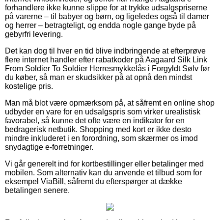
forhandlere ikke kunne slippe for at trykke udsalgspriserne
på varerne – til babyer og børn, og ligeledes også til damer
og herrer – betragteligt, og endda nogle gange byde på
gebyrfri levering.
Det kan dog til hver en tid blive indbringende at efterprøve
flere internet handler efter rabatkoder på Aagaard Silk Link
From Soldier To Soldier Herresmykkelås i Forgyldt Sølv før
du køber, så man er skudsikker på at opnå den mindst
kostelige pris.
Man må blot være opmærksom på, at såfremt en online shop
udbyder en vare for en udsalgspris som virker urealistisk
favorabel, så kunne det ofte være en indikator for en
bedragerisk netbutik. Shopping med kort er ikke desto
mindre inkluderet i en forordning, som skærmer os imod
snydagtige e-forretninger.
Vi går generelt ind for kortbestillinger eller betalinger med
mobilen. Som alternativ kan du anvende et tilbud som for
eksempel ViaBill, såfremt du efterspørger at dække
betalingen senere.