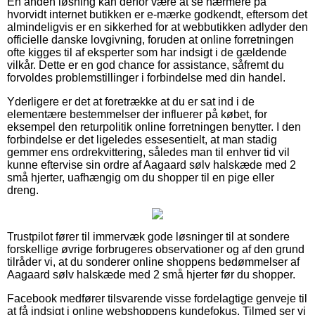
En anden løsning kan derfor være at se nærmere på
hvorvidt internet butikken er e-mærke godkendt, eftersom det
almindeligvis er en sikkerhed for at webbutikken adlyder den
officielle danske lovgivning, foruden at online forretningen
ofte kigges til af eksperter som har indsigt i de gældende
vilkår. Dette er en god chance for assistance, såfremt du
forvoldes problemstillinger i forbindelse med din handel.
Yderligere er det at foretrække at du er sat ind i de
elementære bestemmelser der influerer på købet, for
eksempel den returpolitik online forretningen benytter. I den
forbindelse er det ligeledes essesentielt, at man stadig
gemmer ens ordrekvittering, således man til enhver tid vil
kunne eftervise sin ordre af Aagaard sølv halskæde med 2
små hjerter, uafhængig om du shopper til en pige eller
dreng.
Trustpilot fører til immervæk gode løsninger til at sondere
forskellige øvrige forbrugeres observationer og af den grund
tilråder vi, at du sonderer online shoppens bedømmelser af
Aagaard sølv halskæde med 2 små hjerter før du shopper.
Facebook medfører tilsvarende visse fordelagtige genveje til
at få indsigt i online webshoppens kundefokus. Tilmed ser vi