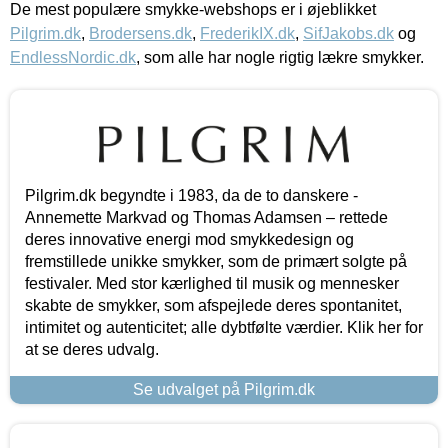
De mest populære smykke-webshops er i øjeblikket
Pilgrim.dk
,
Brodersens.dk
,
FrederikIX.dk
,
SifJakobs.dk
og
EndlessNordic.dk
, som alle har nogle rigtig lækre smykker.
Pilgrim.dk begyndte i 1983, da de to danskere -
Annemette Markvad og Thomas Adamsen – rettede
deres innovative energi mod smykkedesign og
fremstillede unikke smykker, som de primært solgte på
festivaler. Med stor kærlighed til musik og mennesker
skabte de smykker, som afspejlede deres spontanitet,
intimitet og autenticitet; alle dybtfølte værdier. Klik her for
at se deres udvalg.
Se udvalget på Pilgrim.dk