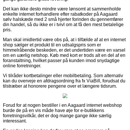
Det kan ikke desto mindre være lønsomt at sammenholde
enkelte internet forhandlere efter rabatkoder på Aagaard
sølv halskæde med 2 små hjerter forinden du gennemfører
din handel, så du ikke er i tvivl om at få den mest betalelige
pris.
Man skal imidlertid være obs på, at i tilfælde af at en internet
shop sælger et produkt til en udsalgspris som er
himmelråbende beskeden, er det undertiden være en varsel
om en uærlig netshop. Køb med kort er trods alt en del af en
foranstaltning, hvilket passer på kunden imod snydagtige
online forretninger.
Vi tilråder kortbetalinger eller mobilbetaling. Som alternativ
kan du overveje en afdragsordning fra fx ViaBill, forudsat du
tilstræber at honorere pengene over et længere tidsrum.
Forud for at nogen bestiller i en Aagaard internet webshop
burde de på en vis måde have øje for e-butikkens
forretningsvilkår, det er dog mange gange ikke særlig
interessant.