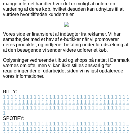
mange internet handler hvor det er muligt at notere en
vurdering af deres køb, hvilket desuden kan udnyttes til at
vurdere hvor tilfredse kunderne er.
Vores side er finansieret af indtægter fra reklamer. Vi har
samarbejder med et hav af e-butikker når vi promoverer
deres produkter, og indtjener betaling under forudsætning af
at den besøgende vi sender videre udfører et køb.
Oplysninger vedrørende tilbud og shops på nettet i Danmark
værnes om ofte, men vi kan ikke stilles ansvarlig for
reguleringer der er udarbejdet siden vi nyligst opdaterede
vores informationer.
BITLY:
1
1
1
1
1
1
1
1
1
1
1
1
1
1
1
1
1
1
1
1
1
1
1
1
1
1
1
1
1
1
1
1
1
1
1
1
1
1
1
1
1
1
1
1
1
1
1
1
1
1
1
1
1
1
1
1
1
1
1
1
1
1
1
1
1
1
1
1
1
1
1
1
1
1
1
1
1
1
1
1
1
1
1
1
1
1
1
1
1
1
1
1
1
1
1
1
1
1
1
1
SPOTIFY:
1
1
1
1
1
1
1
1
1
1
1
1
1
1
1
1
1
1
1
1
1
1
1
1
1
1
1
1
1
1
1
1
1
1
1
1
1
1
1
1
1
1
1
1
1
1
1
1
1
1
1
1
1
1
1
1
1
1
1
1
1
1
1
1
1
1