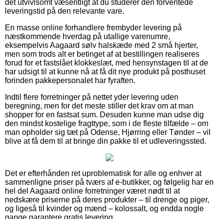
det utvivlsomt væsentligt at du studerer den forventede
leveringstid på den relevante vare.
En masse online forhandlere frembyder levering på
næstkommende hverdag på utallige varenumre,
eksempelvis Aagaard sølv halskæde med 2 små hjerter,
men som trods alt er betinget af at bestillingen realiseres
forud for et fastslået klokkeslæt, med hensynstagen til at de
har udsigt til at kunne nå at få dit nye produkt på posthuset
forinden pakkepersonalet har fyraften.
Indtil flere forretninger på nettet yder levering uden
beregning, men for det meste stiller det krav om at man
shopper for en fastsat sum. Desuden kunne man udse dig
den mindst kostelige fragttype, som i de fleste tilfælde – om
man opholder sig tæt på Odense, Hjørring eller Tønder – vil
blive at få dem til at bringe din pakke til et udleveringssted.
Det er efterhånden ret uproblematisk for alle og enhver at
sammenligne priser på tværs af e-butikker, og følgelig har en
hel del Aagaard online forretninger været nødt til at
nedskære priserne på deres produkter – til drenge og piger,
og ligeså til kvinder og mænd – kolossalt, og endda nogle
gange garantere gratis levering.