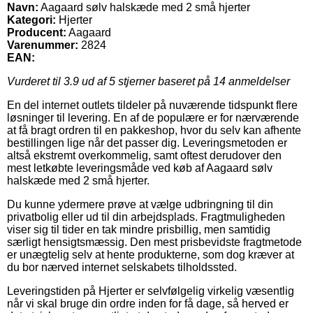
Navn:
Aagaard sølv halskæde med 2 små hjerter
Kategori:
Hjerter
Producent:
Aagaard
Varenummer:
2824
EAN:
Vurderet til
3.9
ud af 5 stjerner baseret på
14
anmeldelser
En del internet outlets tildeler på nuværende tidspunkt flere
løsninger til levering. En af de populære er for nærværende
at få bragt ordren til en pakkeshop, hvor du selv kan afhente
bestillingen lige når det passer dig. Leveringsmetoden er
altså ekstremt overkommelig, samt oftest derudover den
mest letkøbte leveringsmåde ved køb af Aagaard sølv
halskæde med 2 små hjerter.
Du kunne ydermere prøve at vælge udbringning til din
privatbolig eller ud til din arbejdsplads. Fragtmuligheden
viser sig til tider en tak mindre prisbillig, men samtidig
særligt hensigtsmæssig. Den mest prisbevidste fragtmetode
er unægtelig selv at hente produkterne, som dog kræver at
du bor nærved internet selskabets tilholdssted.
Leveringstiden på Hjerter er selvfølgelig virkelig væsentlig
når vi skal bruge din ordre inden for få dage, så herved er