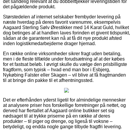
det sandelig relevant at du dobbelttjekker leveringstiden for
det pågældende produkt.
Størstedelen af internet selskaber frembyder levering på
næste hverdag på deres favorit varenumre, eksempelvis
Aagaard Sterling Sølv Ørestikker med 14 Karat Guld, hvilket
dog betinges af at handlen laves forinden et givent tidspunkt,
sådan at de garanteret kan nå at få dit nye produkt afsted
inden logistikmedarbejderne drager hjemad.
En række online virksomheder sikrer fragt uden betaling,
men i de fleste tilfælde under forudsætning af at der købes
for et fastsat beløb. I øvrigt skulle du vælge den prisbilligste
fragtform, som typisk – hvad end man bor i Esbjerg,
Nykøbing Falster eller Skagen – vil blive at få fragtmanden
til at bringe din pakke til et afhentningssted.
Det er efterhånden yderst ligetil for almindelige mennesker
at analysere priser hos forskellige forretninger på nettet, og
derved har flertallet af Aagaard online butikker set sig
nødsaget til at trykke priserne på en række af deres
produkter – til piger og drenge, og ligeså til voksne –
betydeligt, og endda nogle gange tilbyde fragtfri levering.