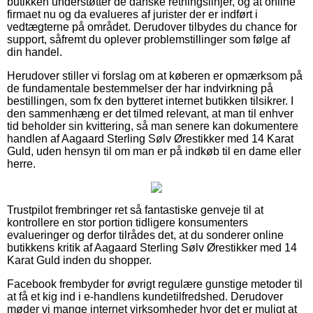
butikken understøtter de danske retningslinjer, og at online
firmaet nu og da evalueres af jurister der er indført i
vedtægterne på området. Derudover tilbydes du chance for
support, såfremt du oplever problemstillinger som følge af
din handel.
Herudover stiller vi forslag om at køberen er opmærksom på
de fundamentale bestemmelser der har indvirkning på
bestillingen, som fx den bytteret internet butikken tilsikrer. I
den sammenhæng er det tilmed relevant, at man til enhver
tid beholder sin kvittering, så man senere kan dokumentere
handlen af Aagaard Sterling Sølv Ørestikker med 14 Karat
Guld, uden hensyn til om man er på indkøb til en dame eller
herre.
Trustpilot frembringer ret så fantastiske genveje til at
kontrollere en stor portion tidligere konsumenters
evalueringer og derfor tilrådes det, at du sonderer online
butikkens kritik af Aagaard Sterling Sølv Ørestikker med 14
Karat Guld inden du shopper.
Facebook frembyder for øvrigt regulære gunstige metoder til
at få et kig ind i e-handlens kundetilfredshed. Derudover
møder vi mange internet virksomheder hvor det er muligt at