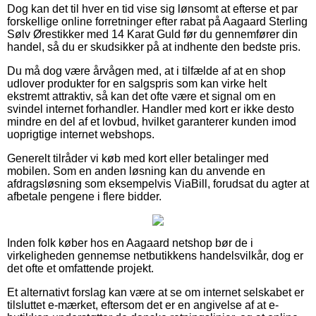
Dog kan det til hver en tid vise sig lønsomt at efterse et par
forskellige online forretninger efter rabat på Aagaard Sterling
Sølv Ørestikker med 14 Karat Guld før du gennemfører din
handel, så du er skudsikker på at indhente den bedste pris.
Du må dog være årvågen med, at i tilfælde af at en shop
udlover produkter for en salgspris som kan virke helt
ekstremt attraktiv, så kan det ofte være et signal om en
svindel internet forhandler. Handler med kort er ikke desto
mindre en del af et lovbud, hvilket garanterer kunden imod
uoprigtige internet webshops.
Generelt tilråder vi køb med kort eller betalinger med
mobilen. Som en anden løsning kan du anvende en
afdragsløsning som eksempelvis ViaBill, forudsat du agter at
afbetale pengene i flere bidder.
Inden folk køber hos en Aagaard netshop bør de i
virkeligheden gennemse netbutikkens handelsvilkår, dog er
det ofte et omfattende projekt.
Et alternativt forslag kan være at se om internet selskabet er
tilsluttet e-mærket, eftersom det er en angivelse af at e-