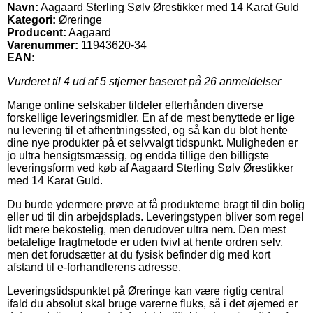
Navn:
Aagaard Sterling Sølv Ørestikker med 14 Karat Guld
Kategori:
Øreringe
Producent:
Aagaard
Varenummer:
11943620-34
EAN:
Vurderet til
4
ud af 5 stjerner baseret på
26
anmeldelser
Mange online selskaber tildeler efterhånden diverse
forskellige leveringsmidler. En af de mest benyttede er lige
nu levering til et afhentningssted, og så kan du blot hente
dine nye produkter på et selvvalgt tidspunkt. Muligheden er
jo ultra hensigtsmæssig, og endda tillige den billigste
leveringsform ved køb af Aagaard Sterling Sølv Ørestikker
med 14 Karat Guld.
Du burde ydermere prøve at få produkterne bragt til din bolig
eller ud til din arbejdsplads. Leveringstypen bliver som regel
lidt mere bekostelig, men derudover ultra nem. Den mest
betalelige fragtmetode er uden tvivl at hente ordren selv,
men det forudsætter at du fysisk befinder dig med kort
afstand til e-forhandlerens adresse.
Leveringstidspunktet på Øreringe kan være rigtig central
ifald du absolut skal bruge varerne fluks, så i det øjemed er