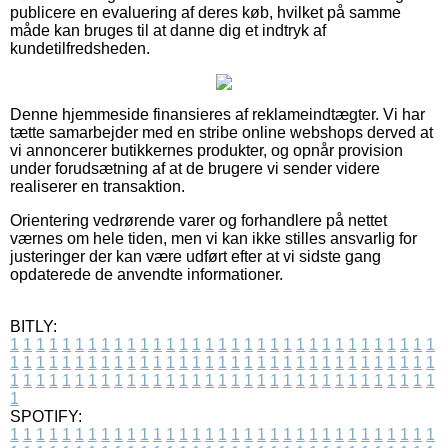
publicere en evaluering af deres køb, hvilket på samme
måde kan bruges til at danne dig et indtryk af
kundetilfredsheden.
Denne hjemmeside finansieres af reklameindtægter. Vi har
tætte samarbejder med en stribe online webshops derved at
vi annoncerer butikkernes produkter, og opnår provision
under forudsætning af at de brugere vi sender videre
realiserer en transaktion.
Orientering vedrørende varer og forhandlere på nettet
værnes om hele tiden, men vi kan ikke stilles ansvarlig for
justeringer der kan være udført efter at vi sidste gang
opdaterede de anvendte informationer.
BITLY:
1
1
1
1
1
1
1
1
1
1
1
1
1
1
1
1
1
1
1
1
1
1
1
1
1
1
1
1
1
1
1
1
1
1
1
1
1
1
1
1
1
1
1
1
1
1
1
1
1
1
1
1
1
1
1
1
1
1
1
1
1
1
1
1
1
1
1
1
1
1
1
1
1
1
1
1
1
1
1
1
1
1
1
1
1
1
1
1
1
1
1
1
1
1
1
1
1
1
1
1
SPOTIFY:
1
1
1
1
1
1
1
1
1
1
1
1
1
1
1
1
1
1
1
1
1
1
1
1
1
1
1
1
1
1
1
1
1