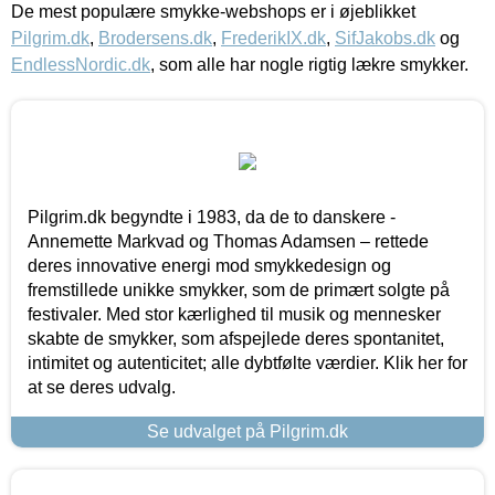
De mest populære smykke-webshops er i øjeblikket
Pilgrim.dk
,
Brodersens.dk
,
FrederikIX.dk
,
SifJakobs.dk
og
EndlessNordic.dk
, som alle har nogle rigtig lækre smykker.
Pilgrim.dk begyndte i 1983, da de to danskere -
Annemette Markvad og Thomas Adamsen – rettede
deres innovative energi mod smykkedesign og
fremstillede unikke smykker, som de primært solgte på
festivaler. Med stor kærlighed til musik og mennesker
skabte de smykker, som afspejlede deres spontanitet,
intimitet og autenticitet; alle dybtfølte værdier. Klik her for
at se deres udvalg.
Se udvalget på Pilgrim.dk