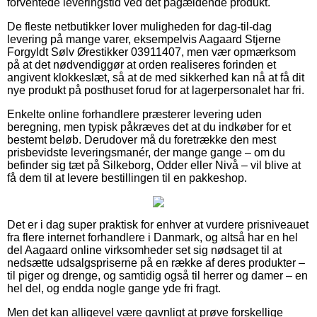
forventede leveringstid ved det pågældende produkt.
De fleste netbutikker lover muligheden for dag-til-dag
levering på mange varer, eksempelvis Aagaard Stjerne
Forgyldt Sølv Ørestikker 03911407, men vær opmærksom
på at det nødvendiggør at orden realiseres forinden et
angivent klokkeslæt, så at de med sikkerhed kan nå at få dit
nye produkt på posthuset forud for at lagerpersonalet har fri.
Enkelte online forhandlere præsterer levering uden
beregning, men typisk påkræves det at du indkøber for et
bestemt beløb. Derudover må du foretrække den mest
prisbevidste leveringsmanér, der mange gange – om du
befinder sig tæt på Silkeborg, Odder eller Nivå – vil blive at
få dem til at levere bestillingen til en pakkeshop.
Det er i dag super praktisk for enhver at vurdere prisniveauet
fra flere internet forhandlere i Danmark, og altså har en hel
del Aagaard online virksomheder set sig nødsaget til at
nedsætte udsalgspriserne på en række af deres produkter –
til piger og drenge, og samtidig også til herrer og damer – en
hel del, og endda nogle gange yde fri fragt.
Men det kan alligevel være gavnligt at prøve forskellige