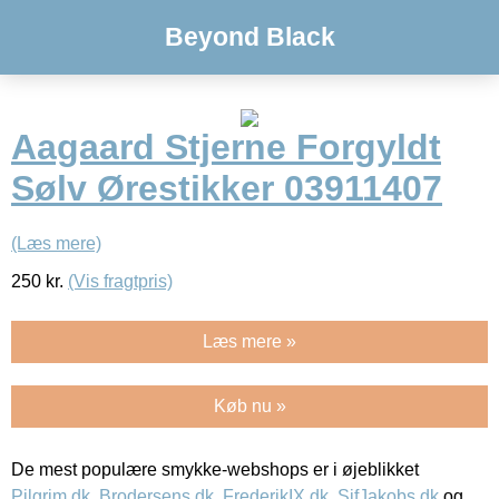
Beyond Black
Aagaard Stjerne Forgyldt
Sølv Ørestikker 03911407
(Læs mere)
250
kr.
(Vis fragtpris)
Læs mere »
Køb nu »
De mest populære smykke-webshops er i øjeblikket
Pilgrim.dk
,
Brodersens.dk
,
FrederikIX.dk
,
SifJakobs.dk
og