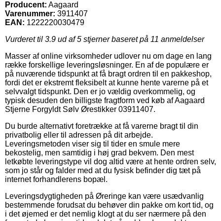
Producent:
Aagaard
Varenummer:
3911407
EAN:
1222220030479
Vurderet til
3.9
ud af 5 stjerner baseret på
11
anmeldelser
Masser af online virksomheder udlover nu om dage en lang
række forskellige leveringsløsninger. En af de populære er
på nuværende tidspunkt at få bragt ordren til en pakkeshop,
fordi det er ekstremt fleksibelt at kunne hente varerne på et
selvvalgt tidspunkt. Den er jo vældig overkommelig, og
typisk desuden den billigste fragtform ved køb af Aagaard
Stjerne Forgyldt Sølv Ørestikker 03911407.
Du burde alternativt foretrække at få varerne bragt til din
privatbolig eller til adressen på dit arbejde.
Leveringsmetoden viser sig til tider en smule mere
bekostelig, men samtidig i høj grad bekvem. Den mest
letkøbte leveringstype vil dog altid være at hente ordren selv,
som jo står og falder med at du fysisk befinder dig tæt på
internet forhandlerens bopæl.
Leveringsdygtigheden på Øreringe kan være usædvanlig
bestemmende forudsat du behøver din pakke om kort tid, og
i det øjemed er det nemlig klogt at du ser nærmere på den