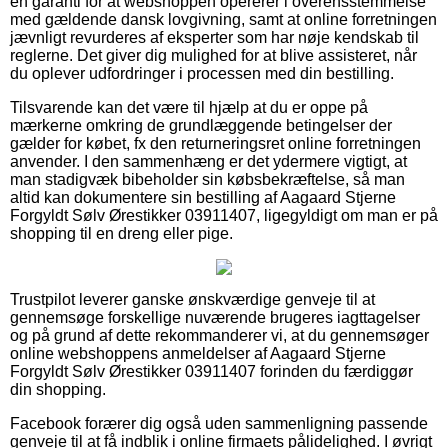
en garanti for at webshoppen opererer i overensstemmelse
med gældende dansk lovgivning, samt at online forretningen
jævnligt revurderes af eksperter som har nøje kendskab til
reglerne. Det giver dig mulighed for at blive assisteret, når
du oplever udfordringer i processen med din bestilling.
Tilsvarende kan det være til hjælp at du er oppe på
mærkerne omkring de grundlæggende betingelser der
gælder for købet, fx den returneringsret online forretningen
anvender. I den sammenhæng er det ydermere vigtigt, at
man stadigvæk bibeholder sin købsbekræftelse, så man
altid kan dokumentere sin bestilling af Aagaard Stjerne
Forgyldt Sølv Ørestikker 03911407, ligegyldigt om man er på
shopping til en dreng eller pige.
Trustpilot leverer ganske ønskværdige genveje til at
gennemsøge forskellige nuværende brugeres iagttagelser
og på grund af dette rekommanderer vi, at du gennemsøger
online webshoppens anmeldelser af Aagaard Stjerne
Forgyldt Sølv Ørestikker 03911407 forinden du færdiggør
din shopping.
Facebook forærer dig også uden sammenligning passende
genveje til at få indblik i online firmaets pålidelighed. I øvrigt