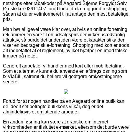
netshops efter rabatkoder på Aagaard Stjerne Forgyldt Sølv
Ørestikker 03911407 forud for at du færdiggør din shopping,
sådan at du er velinformeret til at antage den mest betalelige
pris.
Man bør alligevel være klar over, at hvis en online forretning
reklamerer en vare til en udsalgspris der virker usædvanlig
attraktiv, så burde det undertiden være et karakteristika der
viser en bedragerisk e-forretning. Shopping med kort er trods
alt indbefattet af et reglement, hvilket hjælper en imod falske
firmaer på nettet.
Generelt anbefaler vi handler med kort eller mobilbetaling.
Som et alternativ kunne du anvende en afdragsløsning som
fx ViaBill, såfremt du hellere vil godtgøre omkostningerne
senere.
Forud for at nogen handler på en Aagaard online butik kan
de ideelt set betragte butikkens vilkår, dog er det
almindeligvis et omfattende arbejde.
En anden løsning kan være at granske om internet
virksomheden er tilsluttet e-mærket, eftersom det burde være