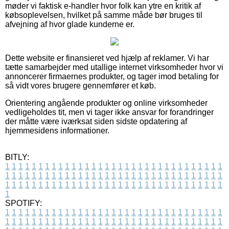
møder vi faktisk e-handler hvor folk kan ytre en kritik af
købsoplevelsen, hvilket på samme måde bør bruges til
afvejning af hvor glade kunderne er.
Dette website er finansieret ved hjælp af reklamer. Vi har
tætte samarbejder med utallige internet virksomheder hvor vi
annoncerer firmaernes produkter, og tager imod betaling for
så vidt vores brugere gennemfører et køb.
Orientering angående produkter og online virksomheder
vedligeholdes tit, men vi tager ikke ansvar for forandringer
der måtte være iværksat siden sidste opdatering af
hjemmesidens informationer.
BITLY:
1
1
1
1
1
1
1
1
1
1
1
1
1
1
1
1
1
1
1
1
1
1
1
1
1
1
1
1
1
1
1
1
1
1
1
1
1
1
1
1
1
1
1
1
1
1
1
1
1
1
1
1
1
1
1
1
1
1
1
1
1
1
1
1
1
1
1
1
1
1
1
1
1
1
1
1
1
1
1
1
1
1
1
1
1
1
1
1
1
1
1
1
1
1
1
1
1
1
1
1
SPOTIFY:
1
1
1
1
1
1
1
1
1
1
1
1
1
1
1
1
1
1
1
1
1
1
1
1
1
1
1
1
1
1
1
1
1
1
1
1
1
1
1
1
1
1
1
1
1
1
1
1
1
1
1
1
1
1
1
1
1
1
1
1
1
1
1
1
1
1