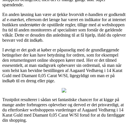
spændende.
En anden løsning kan være at tjekke hvorvidt e-handlen er godkendt
af e-mærket, eftersom det længe har været en indikator for at internet
butikken understøtter de opstillede regler, tillige med at webshoppen
fra tid til anden monitoreres af specialister som forstår de gældende
vilkår. Dette er desuden din anledning til at få hjælp, ifald du oplever
besvær ved dit indkøb.
I øvrigt er det godt at køber er påpasselig med de grundlæggende
betingelser der kan have betydning for ordren, som for eksempel
den returneringsret online shoppen kører med. Her er det tilmed
essesentielt, at man stadigvæk opbevarer sin ordremail, så man når
som helst kan bevidne bestillingen af Aagaard Vedhæng i 14 Karat
Guld med Diamant 0,05 Carat W/SI, ligegyldigt om man er på
indkøb til en dreng eller pige.
Trustpilot resulterer i sådan set fantastiske chancer for at kigge på
mange andre forbrugeres oplevelser og derved er det prisværdigt, at
du efterforsker webshoppens vurderinger af Aagaard Vedhæng i 14
Karat Guld med Diamant 0,05 Carat W/SI forud for at du færdiggør
din shopping.