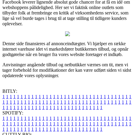
Facebook leverer lignende absolut gode chancer for at få en idé om
webshoppens pålidelighed. Her ser vi faktisk online outlets som
tilbyder folk at frembringe en kritik af virksomhedens service, som
lige så vel burde tages i brug til at tage stilling til tidligere kunders
oplevelser.
Denne side finansieres af annonceindtægter. Vi hjælper en række
internet varehuse idet vi markedsfører butikkernes tilbud, og opnår
godtgørelse når en bruger fra vores website foretager et indkøb.
Anvisninger angående tilbud og netbutikker værnes om tit, men vi
tager forbehold for modifikationer der kan være udført siden vi sidst
opdaterede vores oplysninger.
BITLY:
1
1
1
1
1
1
1
1
1
1
1
1
1
1
1
1
1
1
1
1
1
1
1
1
1
1
1
1
1
1
1
1
1
1
1
1
1
1
1
1
1
1
1
1
1
1
1
1
1
1
1
1
1
1
1
1
1
1
1
1
1
1
1
1
1
1
1
1
1
1
1
1
1
1
1
1
1
1
1
1
1
1
1
1
1
1
1
1
1
1
1
1
1
1
1
1
1
1
1
1
SPOTIFY:
1
1
1
1
1
1
1
1
1
1
1
1
1
1
1
1
1
1
1
1
1
1
1
1
1
1
1
1
1
1
1
1
1
1
1
1
1
1
1
1
1
1
1
1
1
1
1
1
1
1
1
1
1
1
1
1
1
1
1
1
1
1
1
1
1
1
1
1
1
1
1
1
1
1
1
1
1
1
1
1
1
1
1
1
1
1
1
1
1
1
1
1
1
1
1
1
1
1
1
1
CUTTLY BIO: