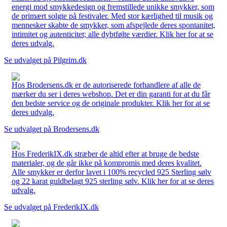
energi mod smykkedesign og fremstillede unikke smykker, som
de primært solgte på festivaler. Med stor kærlighed til musik og
mennesker skabte de smykker, som afspejlede deres spontanitet,
intimitet og autenticitet; alle dybtfølte værdier. Klik her for at se
deres udvalg.
Se udvalget på Pilgrim.dk
Hos Brodersens.dk er de autoriserede forhandlere af alle de
mærker du ser i deres webshop. Det er din garanti for at du får
den bedste service og de originale produkter. Klik her for at se
deres udvalg.
Se udvalget på Brodersens.dk
Hos FrederikIX.dk stræber de altid efter at bruge de bedste
materialer, og de går ikke på kompromis med deres kvalitet.
Alle smykker er derfor lavet i 100% recycled 925 Sterling sølv
og 22 karat guldbelagt 925 sterling sølv. Klik her for at se deres
udvalg.
Se udvalget på FrederikIX.dk