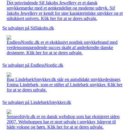
Det prisvindende Sif Jakobs Jewellery er et dansk
smykkemærke med et genkendeligt og moderne udtryk. Sif
Jakobs Jewellery er kendt for sine karakteristiske smykker og et
stilsikkert univers. Klik her for at se deres udvalg.
Se udvalget på SifJakobs.dk
EndlessNordic.dk er et eksklusivt nordisk smykkebrand med
verdensomspændende succes skabt af anderkendte danske
designere. Klik her for at se deres udvalg.
Se udvalget på EndlessNordic.dk
Bag LindebækSmykker.dk står en autodidakt smykkedesinger,
Emma Lindebæk, som er stifter af Lindebæk smykker. Klik her
for at se deres udvalg.
Se udvalget på LindebækSmykker.dk
Senseofstyle.dk er en dansk webshop som har eksisteret siden
2007. Webshoppen har et stort udvalg i smykker, hårpynt til
både voksne og børn. Klik her for at se deres udvalg.