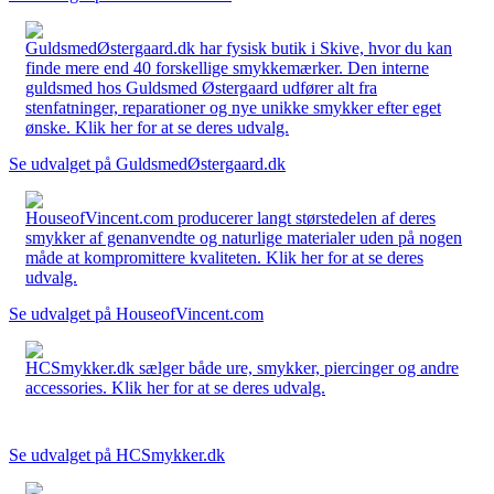
GuldsmedØstergaard.dk har fysisk butik i Skive, hvor du kan
finde mere end 40 forskellige smykkemærker. Den interne
guldsmed hos Guldsmed Østergaard udfører alt fra
stenfatninger, reparationer og nye unikke smykker efter eget
ønske. Klik her for at se deres udvalg.
Se udvalget på GuldsmedØstergaard.dk
HouseofVincent.com producerer langt størstedelen af deres
smykker af genanvendte og naturlige materialer uden på nogen
måde at kompromittere kvaliteten. Klik her for at se deres
udvalg.
Se udvalget på HouseofVincent.com
HCSmykker.dk sælger både ure, smykker, piercinger og andre
accessories. Klik her for at se deres udvalg.
Se udvalget på HCSmykker.dk