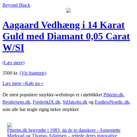
Beyond Black
Aagaard Vedhæng i 14 Karat
Guld med Diamant 0,05 Carat
W/SI
(Læs mere)
3500
kr.
(Vis fragtpris)
Læs mere »
Køb nu »
De mest populære smykke-webshops er i øjeblikket
Pilgrim.dk
,
Brodersens.dk
,
FrederikIX.dk
,
SifJakobs.dk
og
EndlessNordic.dk
,
som alle har nogle rigtig lækre smykker.
Pilgrim.dk begyndte i 1983, da de to danskere - Annemette
Markvad og Thomas Adamsen – rettede deres innovative