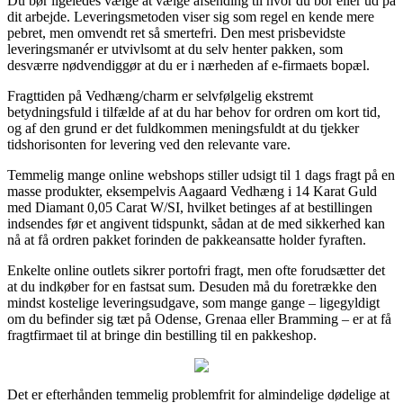
Du bør ligeledes vælge at vælge afsending til hvor du bor eller ud på
dit arbejde. Leveringsmetoden viser sig som regel en kende mere
pebret, men omvendt ret så smertefri. Den mest prisbevidste
leveringsmanér er utvivlsomt at du selv henter pakken, som
desværre nødvendiggør at du er i nærheden af e-firmaets bopæl.
Fragttiden på Vedhæng/charm er selvfølgelig ekstremt
betydningsfuld i tilfælde af at du har behov for ordren om kort tid,
og af den grund er det fuldkommen meningsfuldt at du tjekker
tidshorisonten for levering ved den relevante vare.
Temmelig mange online webshops stiller udsigt til 1 dags fragt på en
masse produkter, eksempelvis Aagaard Vedhæng i 14 Karat Guld
med Diamant 0,05 Carat W/SI, hvilket betinges af at bestillingen
indsendes før et angivent tidspunkt, sådan at de med sikkerhed kan
nå at få ordren pakket forinden de pakkeansatte holder fyraften.
Enkelte online outlets sikrer portofri fragt, men ofte forudsætter det
at du indkøber for en fastsat sum. Desuden må du foretrække den
mindst kostelige leveringsudgave, som mange gange – ligegyldigt
om du befinder sig tæt på Odense, Grenaa eller Bramming – er at få
fragtfirmaet til at bringe din bestilling til en pakkeshop.
Det er efterhånden temmelig problemfrit for almindelige dødelige at