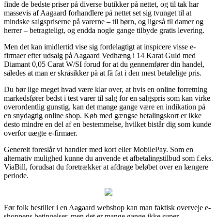
finde de bedste priser på diverse butikker på nettet, og til tak har
massevis af Aagaard forhandlere på nettet set sig tvunget til at
mindske salgspriserne på varerne – til børn, og ligeså til damer og
herrer – betragteligt, og endda nogle gange tilbyde gratis levering.
Men det kan imidlertid vise sig fordelagtigt at inspicere visse e-
firmaer efter udsalg på Aagaard Vedhæng i 14 Karat Guld med
Diamant 0,05 Carat W/SI forud for at du gennemfører din handel,
således at man er skråsikker på at få fat i den mest betalelige pris.
Du bør lige meget hvad være klar over, at hvis en online forretning
markedsfører bedst i test varer til salg for en salgspris som kan virke
overordentlig gunstig, kan det mange gange være en indikation på
en snydagtig online shop. Køb med gængse betalingskort er ikke
desto mindre en del af en bestemmelse, hvilket bistår dig som kunde
overfor uægte e-firmaer.
Generelt foreslår vi handler med kort eller MobilePay. Som en
alternativ mulighed kunne du anvende et afbetalingstilbud som f.eks.
ViaBill, forudsat du foretrækker at afdrage beløbet over en længere
periode.
Før folk bestiller i en Aagaard webshop kan man faktisk overveje e-
shoppens betingelser, men det er mange gange ikke super