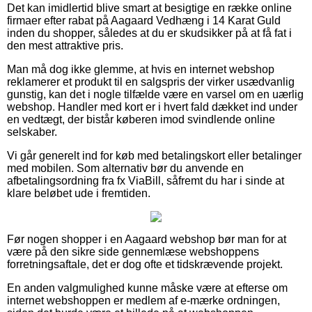
Det kan imidlertid blive smart at besigtige en række online
firmaer efter rabat på Aagaard Vedhæng i 14 Karat Guld
inden du shopper, således at du er skudsikker på at få fat i
den mest attraktive pris.
Man må dog ikke glemme, at hvis en internet webshop
reklamerer et produkt til en salgspris der virker usædvanlig
gunstig, kan det i nogle tilfælde være en varsel om en uærlig
webshop. Handler med kort er i hvert fald dækket ind under
en vedtægt, der bistår køberen imod svindlende online
selskaber.
Vi går generelt ind for køb med betalingskort eller betalinger
med mobilen. Som alternativ bør du anvende en
afbetalingsordning fra fx ViaBill, såfremt du har i sinde at
klare beløbet ude i fremtiden.
Før nogen shopper i en Aagaard webshop bør man for at
være på den sikre side gennemlæse webshoppens
forretningsaftale, det er dog ofte et tidskrævende projekt.
En anden valgmulighed kunne måske være at efterse om
internet webshoppen er medlem af e-mærke ordningen,