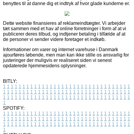
benyttes til at danne dig et indtryk af hvor glade kunderne er.
Dette website finansieres af reklameindtægter. Vi arbejder
tæt sammen med et hav af online forretninger i form af at vi
publicerer deres tilbud, og indtjener betaling i tilfælde af at
de personer vi sender videre foretager et indkøb.
Informationer om varer og internet varehuse i Danmark
ajourføres løbende, men man kan ikke stille os ansvarlig for
justeringer der muligvis er realiseret siden vi senest
opdaterede hjemmesidens oplysninger.
BITLY:
1
1
1
1
1
1
1
1
1
1
1
1
1
1
1
1
1
1
1
1
1
1
1
1
1
1
1
1
1
1
1
1
1
1
1
1
1
1
1
1
1
1
1
1
1
1
1
1
1
1
1
1
1
1
1
1
1
1
1
1
1
1
1
1
1
1
1
1
1
1
1
1
1
1
1
1
1
1
1
1
1
1
1
1
1
1
1
1
1
1
1
1
1
1
1
1
1
1
1
1
SPOTIFY:
1
1
1
1
1
1
1
1
1
1
1
1
1
1
1
1
1
1
1
1
1
1
1
1
1
1
1
1
1
1
1
1
1
1
1
1
1
1
1
1
1
1
1
1
1
1
1
1
1
1
1
1
1
1
1
1
1
1
1
1
1
1
1
1
1
1
1
1
1
1
1
1
1
1
1
1
1
1
1
1
1
1
1
1
1
1
1
1
1
1
1
1
1
1
1
1
1
1
1
1