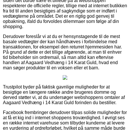
siden det burde være et billede på at webshoppen
respekterer de officielle regler, tillige med at internet butikken
fra tid til anden besigtiges af sagkyndige som er indført i
vedtægterne på området. Det er en rigtig god genvej til
opbakning, ifald du forvoldes dilemmaer som følge af din
shopping.
Derudover foreslår vi at du er hensynstagende til de mest
basale vedtægter der kan håndhæves i forbindelse med
transaktionen, for eksempel den returret hjemmesiden har.
På grund af dette er det tillige afgørende, at man til enhver
tid bibeholder sin ordremail, så man altid kan eftervise
handlen af Aagaard Vedhæng i 14 Karat Guld, hvad end
man søger produkter til en voksen eller et barn.
Trustpilot byder på faktisk gavnlige muligheder for at
besigtige en længere række andre brugeres domme og
derved støtter vi, at du undersøger webshoppens omtaler af
Aagaard Vedhæng i 14 Karat Guld forinden du bestiller.
Facebook frembringer derudover tilpas solide muligheder for
at få et kig ind i internet shoppens troværdighed. I øvrigt ses
en række internet varehuse som tilbyder kunderne at levere
en vurdering af ordreforløbet, hvilket på samme måde burde