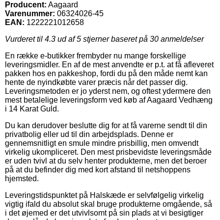
Producent:
Aagaard
Varenummer:
06324026-45
EAN:
1222221012658
Vurderet til
4.3
ud af 5 stjerner baseret på
30
anmeldelser
En række e-butikker frembyder nu mange forskellige
leveringsmidler. En af de mest anvendte er p.t. at få afleveret
pakken hos en pakkeshop, fordi du på den måde nemt kan
hente de nyindkøbte varer præcis når det passer dig.
Leveringsmetoden er jo yderst nem, og oftest ydermere den
mest betalelige leveringsform ved køb af Aagaard Vedhæng
i 14 Karat Guld.
Du kan derudover beslutte dig for at få varerne sendt til din
privatbolig eller ud til din arbejdsplads. Denne er
gennemsnitligt en smule mindre prisbillig, men omvendt
virkelig ukompliceret. Den mest prisbevidste leveringsmåde
er uden tvivl at du selv henter produkterne, men det beroer
på at du befinder dig med kort afstand til netshoppens
hjemsted.
Leveringstidspunktet på Halskæde er selvfølgelig virkelig
vigtig ifald du absolut skal bruge produkterne omgående, så
i det øjemed er det utvivlsomt på sin plads at vi besigtiger