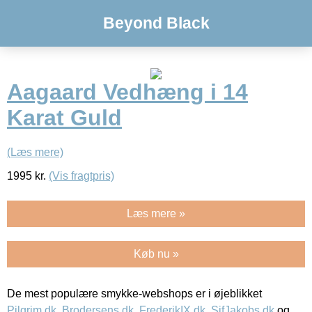
Beyond Black
Aagaard Vedhæng i 14
Karat Guld
(Læs mere)
1995
kr.
(Vis fragtpris)
Læs mere »
Køb nu »
De mest populære smykke-webshops er i øjeblikket
Pilgrim.dk
,
Brodersens.dk
,
FrederikIX.dk
,
SifJakobs.dk
og