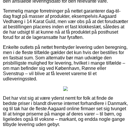
den anslåede leveringsdato for den relevante vare.
Temmelig mange forretninger på nettet garanterer dag-til-
dag fragt på masser af produkter, eksempelvis Aagaard
Vedhæng i 14 Karat Guld, men vær obs på at det forudsætter
at bestillingen placeres inden et fast klokkeslæt, således at
de har udsigt til at kunne nå at få produktet på posthuset
forud for at de lageransatte har fyraften.
Enkelte outlets på nettet frembyder levering uden beregning,
men i de fleste tilfælde gælder det kun hvis der bestilles for
en fastsat sum. Som alternativ bør man udvælge den
prisbilligste mulighed for levering, hvilket i mange tilfælde –
om man befinder sig ved København, Rønne eller
Svenstrup – vil blive at få leveret varerne til et
udleveringssted.
Det har vist sig at være yderst nemt for folk at finde de
bedste priser i blandt diverse internet forhandlere i Danmark,
og til tak har de fleste Aagaard online firmaer set sig tvunget
til at tvinge priserne på mange af deres varer – til børn, og
ligeledes også til voksne – markant, og endda nogle gange
tilbyde levering uden gebyr.