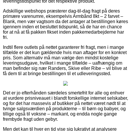
leveringstidspunkt for det respektive produkt.
Adskillige webshops præsterer dag-til-dag fragt på deres
primære varenumre, eksempelvis Armbånd 8kt – 2 farvet –
Blank, men vær vagtsom da det antager at bestillingen køres
igennem inden et besluttet tidspunkt, så de har en chance
for at nå at få pakken fikset inden pakkemedarbejderne har
fri.
Indtil flere outlets på nettet garanterer fri fragt, men i mange
tilfælde er det kun gældende hvis man aftager for en konkret
pris. Som alternativ må man vælge den mindst kostelige
leveringsudgave, hvilket i mange tilfælde – uafhængig om
man befinder sig nær Randers, Skive eller Ribe – vil blive at
få dem til at bringe bestillingen til et udleveringssted.
Det er jo efterhånden særdeles smertefrit for alle og enhver
at vurdere prisniveauet i blandt forskellige internet selskaber,
og for det har massevis af butikker på nettet været nødt til at
tvinge salgsværdien på produkterne – til børn og babyer, og
tillige også til voksne – markant, og endda nogle gange
frembyde fragt uden gebyr.
Men det kan til hver en tid vise sig lukrativt at analysere