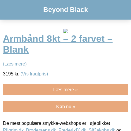
Beyond Black
Armbånd 8kt – 2 farvet –
Blank
(Læs mere)
3195
kr.
(Vis fragtpris)
Læs mere »
Køb nu »
De mest populære smykke-webshops er i øjeblikket
Pilgrim.dk
,
Brodersens.dk
,
FrederikIX.dk
,
SifJakobs.dk
og