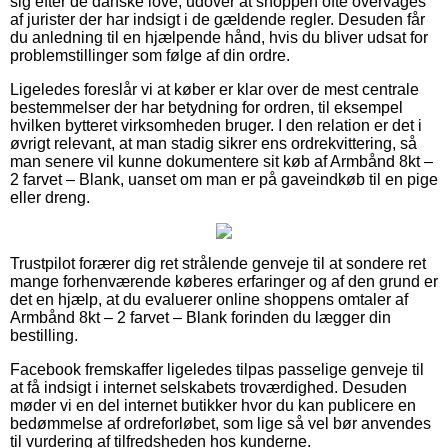
sig efter de danske love, udover at shoppen ofte overvåges
af jurister der har indsigt i de gældende regler. Desuden får
du anledning til en hjælpende hånd, hvis du bliver udsat for
problemstillinger som følge af din ordre.
Ligeledes foreslår vi at køber er klar over de mest centrale
bestemmelser der har betydning for ordren, til eksempel
hvilken bytteret virksomheden bruger. I den relation er det i
øvrigt relevant, at man stadig sikrer ens ordrekvittering, så
man senere vil kunne dokumentere sit køb af Armbånd 8kt –
2 farvet – Blank, uanset om man er på gaveindkøb til en pige
eller dreng.
Trustpilot forærer dig ret strålende genveje til at sondere ret
mange forhenværende køberes erfaringer og af den grund er
det en hjælp, at du evaluerer online shoppens omtaler af
Armbånd 8kt – 2 farvet – Blank forinden du lægger din
bestilling.
Facebook fremskaffer ligeledes tilpas passelige genveje til
at få indsigt i internet selskabets troværdighed. Desuden
møder vi en del internet butikker hvor du kan publicere en
bedømmelse af ordreforløbet, som lige så vel bør anvendes
til vurdering af tilfredsheden hos kunderne.