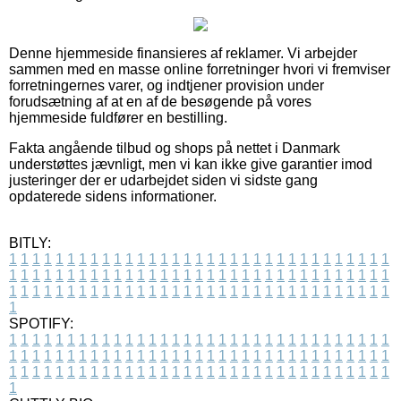
Denne hjemmeside finansieres af reklamer. Vi arbejder
sammen med en masse online forretninger hvori vi fremviser
forretningernes varer, og indtjener provision under
forudsætning af at en af de besøgende på vores
hjemmeside fuldfører en bestilling.
Fakta angående tilbud og shops på nettet i Danmark
understøttes jævnligt, men vi kan ikke give garantier imod
justeringer der er udarbejdet siden vi sidste gang
opdaterede sidens informationer.
BITLY:
1
1
1
1
1
1
1
1
1
1
1
1
1
1
1
1
1
1
1
1
1
1
1
1
1
1
1
1
1
1
1
1
1
1
1
1
1
1
1
1
1
1
1
1
1
1
1
1
1
1
1
1
1
1
1
1
1
1
1
1
1
1
1
1
1
1
1
1
1
1
1
1
1
1
1
1
1
1
1
1
1
1
1
1
1
1
1
1
1
1
1
1
1
1
1
1
1
1
1
1
SPOTIFY:
1
1
1
1
1
1
1
1
1
1
1
1
1
1
1
1
1
1
1
1
1
1
1
1
1
1
1
1
1
1
1
1
1
1
1
1
1
1
1
1
1
1
1
1
1
1
1
1
1
1
1
1
1
1
1
1
1
1
1
1
1
1
1
1
1
1
1
1
1
1
1
1
1
1
1
1
1
1
1
1
1
1
1
1
1
1
1
1
1
1
1
1
1
1
1
1
1
1
1
1