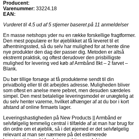
Producent:
Varenummer:
33224.18
EAN:
Vurderet til
4.5
ud af 5 stjerner baseret på
11
anmeldelser
En masse netshops yder nu en række forskellige fragtformer.
Den mest populære er for øjeblikket at få leveret til et
afhentningssted, så du selv har mulighed for at hente dine
nye produkter den dag der passer dig. Metoden er altså
ekstremt praktisk, og oftest derudover den prisbilligste
mulighed for levering ved køb af Armbånd 8kt – 2 farvet –
Blank.
Du bør tillige forsøge at få produkterne sendt til din
privatbolig eller til dit arbejdes adresse. Muligheden bliver
som oftest en anelse mere pebret, men desuden særdeles
simpel. Den mest betalelige leveringsmodel er unægtelig at
du selv henter varerne, hvilket afhænger af at du bor i kort
afstand af online firmaets lager.
Leveringshastigheden på New Products || Armbånd er
selvfølgelig temmelig central i tilfælde af at man har brug for
din ordre om et øjeblik, så i det øjemed er det selvfølgelig
relevant at man ser nærmere på det estimerede