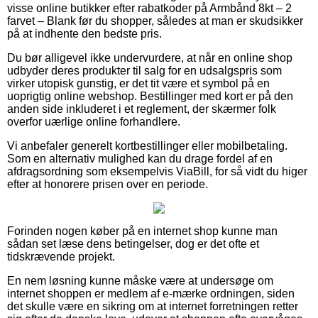
visse online butikker efter rabatkoder på Armbånd 8kt – 2
farvet – Blank før du shopper, således at man er skudsikker
på at indhente den bedste pris.
Du bør alligevel ikke undervurdere, at når en online shop
udbyder deres produkter til salg for en udsalgspris som
virker utopisk gunstig, er det tit være et symbol på en
uoprigtig online webshop. Bestillinger med kort er på den
anden side inkluderet i et reglement, der skærmer folk
overfor uærlige online forhandlere.
Vi anbefaler generelt kortbestillinger eller mobilbetaling.
Som en alternativ mulighed kan du drage fordel af en
afdragsordning som eksempelvis ViaBill, for så vidt du higer
efter at honorere prisen over en periode.
Forinden nogen køber på en internet shop kunne man
sådan set læse dens betingelser, dog er det ofte et
tidskrævende projekt.
En nem løsning kunne måske være at undersøge om
internet shoppen er medlem af e-mærke ordningen, siden
det skulle være en sikring om at internet forretningen retter