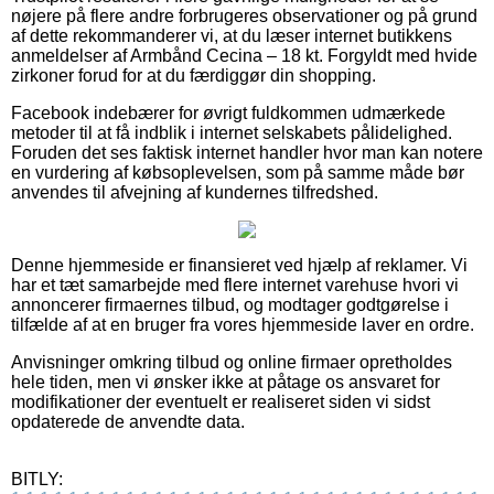
nøjere på flere andre forbrugeres observationer og på grund
af dette rekommanderer vi, at du læser internet butikkens
anmeldelser af Armbånd Cecina – 18 kt. Forgyldt med hvide
zirkoner forud for at du færdiggør din shopping.
Facebook indebærer for øvrigt fuldkommen udmærkede
metoder til at få indblik i internet selskabets pålidelighed.
Foruden det ses faktisk internet handler hvor man kan notere
en vurdering af købsoplevelsen, som på samme måde bør
anvendes til afvejning af kundernes tilfredshed.
Denne hjemmeside er finansieret ved hjælp af reklamer. Vi
har et tæt samarbejde med flere internet varehuse hvori vi
annoncerer firmaernes tilbud, og modtager godtgørelse i
tilfælde af at en bruger fra vores hjemmeside laver en ordre.
Anvisninger omkring tilbud og online firmaer opretholdes
hele tiden, men vi ønsker ikke at påtage os ansvaret for
modifikationer der eventuelt er realiseret siden vi sidst
opdaterede de anvendte data.
BITLY: