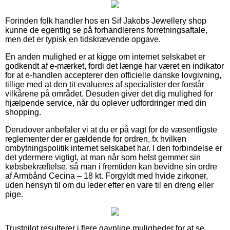
Forinden folk handler hos en Sif Jakobs Jewellery shop
kunne de egentlig se på forhandlerens forretningsaftale,
men det er typisk en tidskrævende opgave.
En anden mulighed er at kigge om internet selskabet er
godkendt af e-mærket, fordi det længe har været en indikator
for at e-handlen accepterer den officielle danske lovgivning,
tillige med at den tit evalueres af specialister der forstår
vilkårene på området. Desuden giver det dig mulighed for
hjælpende service, når du oplever udfordringer med din
shopping.
Derudover anbefaler vi at du er på vagt for de væsentligste
reglementer der er gældende for ordren, fx hvilken
ombytningspolitik internet selskabet har. I den forbindelse er
det ydermere vigtigt, at man når som helst gemmer sin
købsbekræftelse, så man i fremtiden kan bevidne sin ordre
af Armbånd Cecina – 18 kt. Forgyldt med hvide zirkoner,
uden hensyn til om du leder efter en vare til en dreng eller
pige.
Trustpilot resulterer i flere gavnlige muligheder for at se