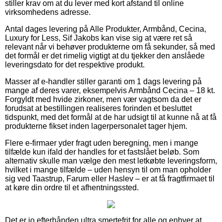
stiller krav om at du lever med kort afstand til online
virksomhedens adresse.
Antal dages levering på Alle Produkter, Armbånd, Cecina,
Luxury for Less, Sif Jakobs kan vise sig at være ret så
relevant når vi behøver produkterne om få sekunder, så med
det formål er det rimelig vigtigt at du tjekker den anslåede
leveringsdato for det respektive produkt.
Masser af e-handler stiller garanti om 1 dags levering på
mange af deres varer, eksempelvis Armbånd Cecina – 18 kt.
Forgyldt med hvide zirkoner, men vær vagtsom da det er
forudsat at bestillingen realiseres forinden et besluttet
tidspunkt, med det formål at de har udsigt til at kunne nå at få
produkterne fikset inden lagerpersonalet tager hjem.
Flere e-firmaer yder fragt uden beregning, men i mange
tilfælde kun ifald der handles for et fastslået beløb. Som
alternativ skulle man vælge den mest letkøbte leveringsform,
hvilket i mange tilfælde – uden hensyn til om man opholder
sig ved Taastrup, Farum eller Haslev – er at få fragtfirmaet til
at køre din ordre til et afhentningssted.
Det er jo efterhånden ultra smertefrit for alle og enhver at