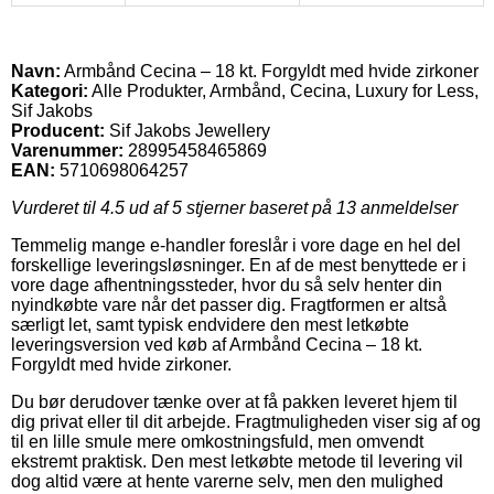
Navn:
Armbånd Cecina – 18 kt. Forgyldt med hvide zirkoner
Kategori:
Alle Produkter, Armbånd, Cecina, Luxury for Less,
Sif Jakobs
Producent:
Sif Jakobs Jewellery
Varenummer:
28995458465869
EAN:
5710698064257
Vurderet til
4.5
ud af 5 stjerner baseret på
13
anmeldelser
Temmelig mange e-handler foreslår i vore dage en hel del
forskellige leveringsløsninger. En af de mest benyttede er i
vore dage afhentningssteder, hvor du så selv henter din
nyindkøbte vare når det passer dig. Fragtformen er altså
særligt let, samt typisk endvidere den mest letkøbte
leveringsversion ved køb af Armbånd Cecina – 18 kt.
Forgyldt med hvide zirkoner.
Du bør derudover tænke over at få pakken leveret hjem til
dig privat eller til dit arbejde. Fragtmuligheden viser sig af og
til en lille smule mere omkostningsfuld, men omvendt
ekstremt praktisk. Den mest letkøbte metode til levering vil
dog altid være at hente varerne selv, men den mulighed