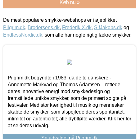
Køb nu »
De mest populære smykke-webshops er i øjeblikket
Pilgrim.dk
,
Brodersens.dk
,
FrederikIX.dk
,
SifJakobs.dk
og
EndlessNordic.dk
, som alle har nogle rigtig lækre smykker.
Pilgrim.dk begyndte i 1983, da de to danskere -
Annemette Markvad og Thomas Adamsen – rettede
deres innovative energi mod smykkedesign og
fremstillede unikke smykker, som de primært solgte på
festivaler. Med stor kærlighed til musik og mennesker
skabte de smykker, som afspejlede deres spontanitet,
intimitet og autenticitet; alle dybtfølte værdier. Klik her for
at se deres udvalg.
Se udvalget på Pilgrim.dk