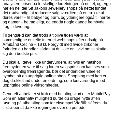
analysere priser på forskellige forretninger på nettet, og ergo
har en hel del Sif Jakobs Jewellery shops på nettet fundet
det nødvendigt at reducere salgsværdien på en række af
deres varer – til babyer og børn, og yderligere også til herrer
og damer – betragteligt, og endda nogle gange frembyde
fragtfri levering.
Til gengæld kan det trods alt blive tiden værd at
sammenligne enkelte internet webshops efter udsalg på
Armbånd Cecina – 18 kt. Forgyldt med hvide zirkoner
forinden du handler, sådan at du ikke er i tvivl om at skaffe
sig den bedste pris.
Du skal alligevel ikke undervurdere, at hvis en netshop
frembyder en vare til salg for en salgspris som kan ses som
overordentlig fremragende, bør det undertiden være et
symbol på en uoprigtig online shop. Shopping med kort er
dog dækket ind under en ordning, som forsvarer dig imod
uoprigtige online virksomheder.
Generelt anbefaler vi køb med betalingskort eller MobilePay.
Som en alternativ mulighed burde du drage nytte af en
løsning på afbetaling som for eksempel ViaBill, såfremt du
tilstræber at dække regningen over en periode.