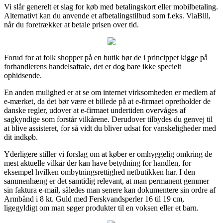
Vi slår generelt et slag for køb med betalingskort eller mobilbetaling.
Alternativt kan du anvende et afbetalingstilbud som f.eks. ViaBill,
når du foretrækker at betale prisen over tid.
Forud for at folk shopper på en butik bør de i princippet kigge på
forhandlerens handelsaftale, det er dog bare ikke specielt
ophidsende.
En anden mulighed er at se om internet virksomheden er medlem af
e-mærket, da det bør være et billede på at e-firmaet opretholder de
danske regler, udover at e-firmaet undertiden overvåges af
sagkyndige som forstår vilkårene. Derudover tilbydes du genvej til
at blive assisteret, for så vidt du bliver udsat for vanskeligheder med
dit indkøb.
Yderligere stiller vi forslag om at køber er omhyggelig omkring de
mest aktuelle vilkår der kan have betydning for handlen, for
eksempel hvilken ombytningsrettighed netbutikken har. I den
sammenhæng er det samtidig relevant, at man permanent gemmer
sin faktura e-mail, således man senere kan dokumentere sin ordre af
Armbånd i 8 kt. Guld med Ferskvandsperler 16 til 19 cm,
ligegyldigt om man søger produkter til en voksen eller et barn.