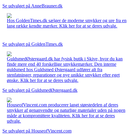
Se udvalget på AnneBrauner.dk
Hos GoldenTimes.dk sælger de moderne smykker og ure fra en
lang række kendte mærker. Klik her for at se deres udvalg.
Se udvalget på GoldenTimes.dk
GuldsmedØstergaard.dk har fysisk butik i Skive, hvor du kan
finde mere end 40 forskellige smykkemærker. Den interne
guldsmed hos Guldsmed Østergaard udfører alt fra
stenfatninger, reparationer og nye unikke smykker efter eget
ønske. Klik her for at se deres udvalg.
Se udvalget på GuldsmedØstergaard.dk
HouseofVincent.com producerer langt størstedelen af deres
smykker af genanvendte og naturlige materialer uden på nogen
måde at kompromittere kvaliteten. Klik her for at se deres
udvalg.
Se udvalget på HouseofVincent.com