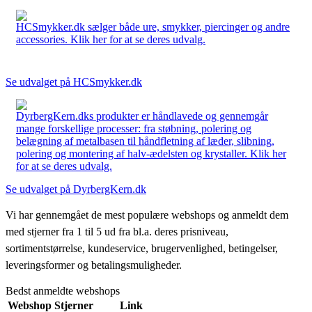
HCSmykker.dk sælger både ure, smykker, piercinger og andre
accessories. Klik her for at se deres udvalg.
Se udvalget på HCSmykker.dk
DyrbergKern.dks produkter er håndlavede og gennemgår
mange forskellige processer: fra støbning, polering og
belægning af metalbasen til håndfletning af læder, slibning,
polering og montering af halv-ædelsten og krystaller. Klik her
for at se deres udvalg.
Se udvalget på DyrbergKern.dk
Vi har gennemgået de mest populære webshops og anmeldt dem
med stjerner fra 1 til 5 ud fra bl.a. deres prisniveau,
sortimentstørrelse, kundeservice, brugervenlighed, betingelser,
leveringsformer og betalingsmuligheder.
Bedst anmeldte webshops
Webshop
Stjerner
Link