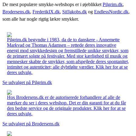
De mest populære smykke-webshops er i øjeblikket
Pilgrim.dk
,
Brodersens.dk
,
FrederikIX.dk
,
SifJakobs.dk
og
EndlessNordic.dk
,
som alle har nogle rigtig lækre smykker.
Pilgrim.dk begyndte i 1983, da de to danskere - Annemette
Markvad og Thomas Adamsen – rettede deres innovative
energi mod smykkedesign og fremstillede unikke smykker, som
de primært solgte på festivaler. Med stor kærlighed til musik og
mennesker skabte de smykker, som afspejlede deres spontanitet,
intimitet og autenticitet; alle dybtfølte værdier. Klik her for at se
deres udvalg.
Se udvalget på Pilgrim.dk
Hos Brodersens.dk er de autoriserede forhandlere af alle de
mærker du ser i deres webshop. Det er din garanti for at du får
den bedste service og de originale produkter. Klik her for at se
deres udvalg.
Se udvalget på Brodersens.dk