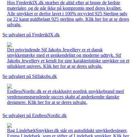
Hos FrederikIX.dk stræber de altid efter at bruge de bedste
materialer, og de går ikke på kompromis med deres kvalitet.
Alle smykker er derfor lavet i 100% recycled 925 Sterling sølv
og 22 karat guldbelagt 925 sterling sølv. Klik her for at se deres
udvalg.
Se udvalget på FrederikIX.dk
Det prisvindende Sif Jakobs Jewellery er et dansk
smykkemærke med et genkendeligt og moderne udtryk. Sif
Jakobs Jewellery er kendt for sine karakteristiske smykker og et
stilsikkert univers. Klik her for at se deres udvalg.
Se udvalget på SifJakobs.dk
EndlessNordic.dk er et eksklusivt nordisk smykkebrand med
verdensomspændende succes skabt af anderkendte danske
designere. Klik her for at se deres udvalg.
Se udvalget på EndlessNordic.dk
Bag LindebækSmykker.dk står en autodidakt smykkedesinger,
Emma Lindebæk, som er stifter af Lindebæk smykker. Klik her