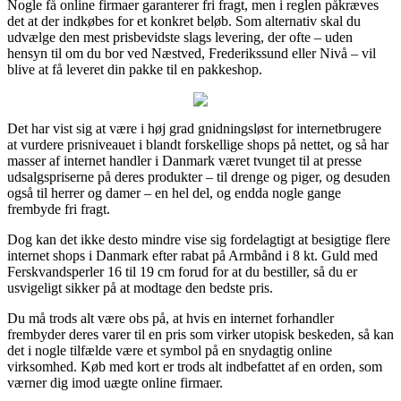
Nogle få online firmaer garanterer fri fragt, men i reglen påkræves
det at der indkøbes for et konkret beløb. Som alternativ skal du
udvælge den mest prisbevidste slags levering, der ofte – uden
hensyn til om du bor ved Næstved, Frederikssund eller Nivå – vil
blive at få leveret din pakke til en pakkeshop.
Det har vist sig at være i høj grad gnidningsløst for internetbrugere
at vurdere prisniveauet i blandt forskellige shops på nettet, og så har
masser af internet handler i Danmark været tvunget til at presse
udsalgspriserne på deres produkter – til drenge og piger, og desuden
også til herrer og damer – en hel del, og endda nogle gange
frembyde fri fragt.
Dog kan det ikke desto mindre vise sig fordelagtigt at besigtige flere
internet shops i Danmark efter rabat på Armbånd i 8 kt. Guld med
Ferskvandsperler 16 til 19 cm forud for at du bestiller, så du er
usvigeligt sikker på at modtage den bedste pris.
Du må trods alt være obs på, at hvis en internet forhandler
frembyder deres varer til en pris som virker utopisk beskeden, så kan
det i nogle tilfælde være et symbol på en snydagtig online
virksomhed. Køb med kort er trods alt indbefattet af en orden, som
værner dig imod uægte online firmaer.