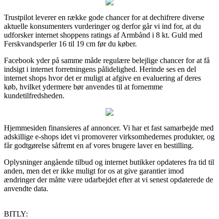
Trustpilot leverer en række gode chancer for at dechifrere diverse
aktuelle konsumenters vurderinger og derfor går vi ind for, at du
udforsker internet shoppens ratings af Armbånd i 8 kt. Guld med
Ferskvandsperler 16 til 19 cm før du køber.
Facebook yder på samme måde regulære belejlige chancer for at få
indsigt i internet forretningens pålidelighed. Herinde ses en del
internet shops hvor det er muligt at afgive en evaluering af deres
køb, hvilket ydermere bør anvendes til at fornemme
kundetilfredsheden.
Hjemmesiden finansieres af annoncer. Vi har et fast samarbejde med
adskillige e-shops idet vi promoverer virksomhedernes produkter, og
får godtgørelse såfremt en af vores brugere laver en bestilling.
Oplysninger angående tilbud og internet butikker opdateres fra tid til
anden, men det er ikke muligt for os at give garantier imod
ændringer der måtte være udarbejdet efter at vi senest opdaterede de
anvendte data.
BITLY: