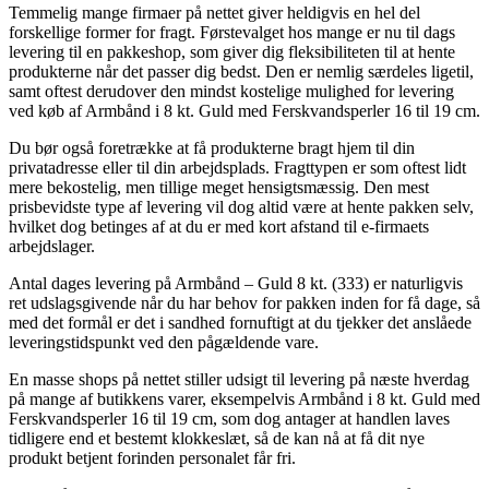
Temmelig mange firmaer på nettet giver heldigvis en hel del
forskellige former for fragt. Førstevalget hos mange er nu til dags
levering til en pakkeshop, som giver dig fleksibiliteten til at hente
produkterne når det passer dig bedst. Den er nemlig særdeles ligetil,
samt oftest derudover den mindst kostelige mulighed for levering
ved køb af Armbånd i 8 kt. Guld med Ferskvandsperler 16 til 19 cm.
Du bør også foretrække at få produkterne bragt hjem til din
privatadresse eller til din arbejdsplads. Fragttypen er som oftest lidt
mere bekostelig, men tillige meget hensigtsmæssig. Den mest
prisbevidste type af levering vil dog altid være at hente pakken selv,
hvilket dog betinges af at du er med kort afstand til e-firmaets
arbejdslager.
Antal dages levering på Armbånd – Guld 8 kt. (333) er naturligvis
ret udslagsgivende når du har behov for pakken inden for få dage, så
med det formål er det i sandhed fornuftigt at du tjekker det anslåede
leveringstidspunkt ved den pågældende vare.
En masse shops på nettet stiller udsigt til levering på næste hverdag
på mange af butikkens varer, eksempelvis Armbånd i 8 kt. Guld med
Ferskvandsperler 16 til 19 cm, som dog antager at handlen laves
tidligere end et bestemt klokkeslæt, så de kan nå at få dit nye
produkt betjent forinden personalet får fri.