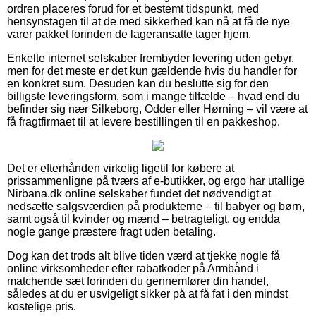
ordren placeres forud for et bestemt tidspunkt, med
hensynstagen til at de med sikkerhed kan nå at få de nye
varer pakket forinden de lageransatte tager hjem.
Enkelte internet selskaber frembyder levering uden gebyr,
men for det meste er det kun gældende hvis du handler for
en konkret sum. Desuden kan du beslutte sig for den
billigste leveringsform, som i mange tilfælde – hvad end du
befinder sig nær Silkeborg, Odder eller Hørning – vil være at
få fragtfirmaet til at levere bestillingen til en pakkeshop.
Det er efterhånden virkelig ligetil for købere at
prissammenligne på tværs af e-butikker, og ergo har utallige
Nirbana.dk online selskaber fundet det nødvendigt at
nedsætte salgsværdien på produkterne – til babyer og børn,
samt også til kvinder og mænd – betragteligt, og endda
nogle gange præstere fragt uden betaling.
Dog kan det trods alt blive tiden værd at tjekke nogle få
online virksomheder efter rabatkoder på Armbånd i
matchende sæt forinden du gennemfører din handel,
således at du er usvigeligt sikker på at få fat i den mindst
kostelige pris.