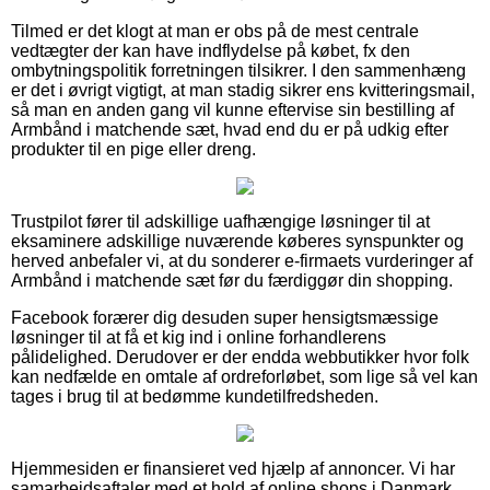
Tilmed er det klogt at man er obs på de mest centrale
vedtægter der kan have indflydelse på købet, fx den
ombytningspolitik forretningen tilsikrer. I den sammenhæng
er det i øvrigt vigtigt, at man stadig sikrer ens kvitteringsmail,
så man en anden gang vil kunne eftervise sin bestilling af
Armbånd i matchende sæt, hvad end du er på udkig efter
produkter til en pige eller dreng.
Trustpilot fører til adskillige uafhængige løsninger til at
eksaminere adskillige nuværende køberes synspunkter og
herved anbefaler vi, at du sonderer e-firmaets vurderinger af
Armbånd i matchende sæt før du færdiggør din shopping.
Facebook forærer dig desuden super hensigtsmæssige
løsninger til at få et kig ind i online forhandlerens
pålidelighed. Derudover er der endda webbutikker hvor folk
kan nedfælde en omtale af ordreforløbet, som lige så vel kan
tages i brug til at bedømme kundetilfredsheden.
Hjemmesiden er finansieret ved hjælp af annoncer. Vi har
samarbejdsaftaler med et hold af online shops i Danmark