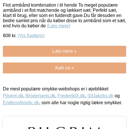
Flot armbånd kombination i til hende To meget populære
armbånd i et flot matchende og lækkert sæt. Perfekt sæt,
klart til brug, eller som en fuldendt gave.Du får desuden en
bedre samlet pris når du køber disse to armbånd som et sæt,
end hvis du køber de
(Læs mere)
808
kr.
(Vis fragtpris)
Læs mere »
Køb nu »
De mest populære smykke-webshops er i øjeblikket
Pilgrim.dk
,
Brodersens.dk
,
FrederikIX.dk
,
SifJakobs.dk
og
EndlessNordic.dk
, som alle har nogle rigtig lækre smykker.