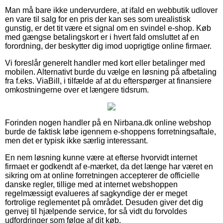
Man må bare ikke undervurdere, at ifald en webbutik udlover
en vare til salg for en pris der kan ses som urealistisk
gunstig, er det tit være et signal om en svindel e-shop. Køb
med gængse betalingskort er i hvert fald omsluttet af en
forordning, der beskytter dig imod uoprigtige online firmaer.
Vi foreslår generelt handler med kort eller betalinger med
mobilen. Alternativt burde du vælge en løsning på afbetaling
fra f.eks. ViaBill, i tilfælde af at du efterspørger at finansiere
omkostningerne over et længere tidsrum.
Forinden nogen handler på en Nirbana.dk online webshop
burde de faktisk løbe igennem e-shoppens forretningsaftale,
men det er typisk ikke særlig interessant.
En nem løsning kunne være at efterse hvorvidt internet
firmaet er godkendt af e-mærket, da det længe har været en
sikring om at online forretningen accepterer de officielle
danske regler, tillige med at internet webshoppen
regelmæssigt evalueres af sagkyndige der er meget
fortrolige reglementet på området. Desuden giver det dig
genvej til hjælpende service, for så vidt du forvoldes
udfordringer som følge af dit køb.