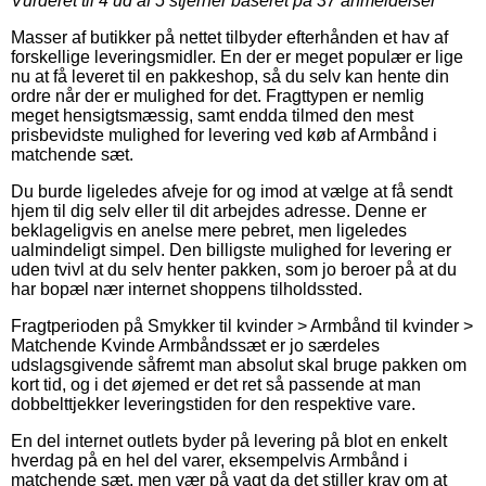
Vurderet til
4
ud af 5 stjerner baseret på
37
anmeldelser
Masser af butikker på nettet tilbyder efterhånden et hav af
forskellige leveringsmidler. En der er meget populær er lige
nu at få leveret til en pakkeshop, så du selv kan hente din
ordre når der er mulighed for det. Fragttypen er nemlig
meget hensigtsmæssig, samt endda tilmed den mest
prisbevidste mulighed for levering ved køb af Armbånd i
matchende sæt.
Du burde ligeledes afveje for og imod at vælge at få sendt
hjem til dig selv eller til dit arbejdes adresse. Denne er
beklageligvis en anelse mere pebret, men ligeledes
ualmindeligt simpel. Den billigste mulighed for levering er
uden tvivl at du selv henter pakken, som jo beroer på at du
har bopæl nær internet shoppens tilholdssted.
Fragtperioden på Smykker til kvinder > Armbånd til kvinder >
Matchende Kvinde Armbåndssæt er jo særdeles
udslagsgivende såfremt man absolut skal bruge pakken om
kort tid, og i det øjemed er det ret så passende at man
dobbelttjekker leveringstiden for den respektive vare.
En del internet outlets byder på levering på blot en enkelt
hverdag på en hel del varer, eksempelvis Armbånd i
matchende sæt, men vær på vagt da det stiller krav om at