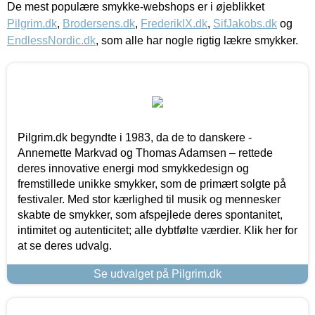
De mest populære smykke-webshops er i øjeblikket
Pilgrim.dk
,
Brodersens.dk
,
FrederikIX.dk
,
SifJakobs.dk
og
EndlessNordic.dk
, som alle har nogle rigtig lækre smykker.
Pilgrim.dk begyndte i 1983, da de to danskere -
Annemette Markvad og Thomas Adamsen – rettede
deres innovative energi mod smykkedesign og
fremstillede unikke smykker, som de primært solgte på
festivaler. Med stor kærlighed til musik og mennesker
skabte de smykker, som afspejlede deres spontanitet,
intimitet og autenticitet; alle dybtfølte værdier. Klik her for
at se deres udvalg.
Se udvalget på Pilgrim.dk