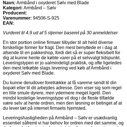
Navn:
Armbånd i oxyderet Sølv med Blade
Kategori:
Armbånd – Sølv
Producent:
Varenummer:
94506-S-925
EAN:
Vurderet til
4.9
ud af 5 stjerner baseret på
30
anmeldelser
En stor portion online firmaer tilbyder til alt held diverse
forskellige former for fragt. Den mest benyttede er i dag at
afsende til en pakkeshop, fordi det så er super fleksibelt for
dig at kunne hente de købte varer på et selvvalgt tidspunkt.
Leveringstypen er jo ualmindeligt praktisk, og ofte ligeledes
den mest letkøbte slags levering ved køb af Armbånd i
oxyderet Sølv med Blade.
Du kunne derudover foretrække at få varerne sendt til din
bopæl eller til dit arbejdes adresse. Den viser sig som regel
en lille smule dyrere, men ydermere meget ligetil. Den
mindst kostelige leveringstype vil dog i de fleste tilfælde
være selv at hente ordren, men den løsning er betinget af at
du lever tæt på internet firmaets hjemsted.
Leveringshastigheden på Armbånd – Sølv er usædvanlig
essentiel såfremt vi har behov for ordren med det samme, og