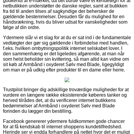
godkendt af e-mærket, da det burde være et kendetegn for at
netbutikken understøtter de danske regler, samt at butikken
fra tid til anden tilses af sagkyndige der behersker de
gældende bestemmelser. Desuden får du mulighed for en
håndsrækning, hvis du bliver udsat for vanskeligheder som
følge af din ordre.
Ydermere slår vi et slag for at du er sat ind i de fundamentale
vedtægter der gør sig gældende i forbindelse med handlen,
f.eks. hvilken ombytningspolitik internet selskabet lover. I
den sammenhæng er det ligeledes afgørende, at man når
som helst beholder sin kvittering, så man altid kan vidne om
sit køb af Armbånd i oxyderet Sølv med Blade, ligegyldigt
om man er på udkig efter produkter til en dame eller herre.
Trustpilot bringer dig adskillige troværdige muligheder for at
vurdere en længere række eksisterende køberes tanker og
herved tilrådes det, at du verificerer internet butikkens
bedømmelser af Armbånd i oxyderet Sølv med Blade
forinden du lægger din bestilling.
Facebook genererer ydermere fuldkommen gode chancer
for at få kendskab til internet shoppens kundetilfredshed.
Herinde ser vi endda forhandlere på nettet hvor det er muligt