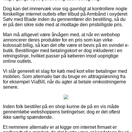
Dog kan det immervæk vise sig gavnligt at kontrollere nogle
forskellige internet outlets efter tilbud på Armbånd i oxyderet
Sølv med Blade inden du gennemfører din bestilling, så du
er på den sikre side med at modtage den prisbilligste pris.
Man må alligevel være årvågen med, at når en webshop
annoncerer deres produkter for en pris som kan virke
kolossalt billig, så kan det ofte være et bevis på en svindel e-
butik. Bestillinger med betalingskort er dog inkluderet i en
retningslinje, hvilket passer på køberen imod uoprigtige
online outlets.
Vi slår generelt et slag for køb med kort eller betalinger med
mobilen. Som alternativ bør du bruge en afdragsløsning fra
for eksempel ViaBill, når du agter at betale omkostningerne
senere.
Inden folk bestiller på en shop kunne de på en vis måde
gennemløbe webshoppens betingelser, dog er det oftest
ikke særlig spændende.
Et nemmere alternativ er at kigge om internet firmaet er