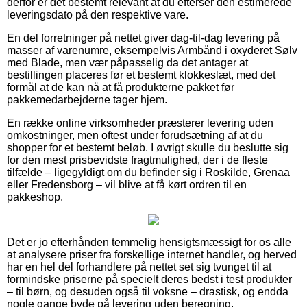
derfor er det bestemt relevant at du efterser den estimerede
leveringsdato på den respektive vare.
En del forretninger på nettet giver dag-til-dag levering på
masser af varenumre, eksempelvis Armbånd i oxyderet Sølv
med Blade, men vær påpasselig da det antager at
bestillingen placeres før et bestemt klokkeslæt, med det
formål at de kan nå at få produkterne pakket før
pakkemedarbejderne tager hjem.
En række online virksomheder præsterer levering uden
omkostninger, men oftest under forudsætning af at du
shopper for et bestemt beløb. I øvrigt skulle du beslutte sig
for den mest prisbevidste fragtmulighed, der i de fleste
tilfælde – ligegyldigt om du befinder sig i Roskilde, Grenaa
eller Fredensborg – vil blive at få kørt ordren til en
pakkeshop.
Det er jo efterhånden temmelig hensigtsmæssigt for os alle
at analysere priser fra forskellige internet handler, og herved
har en hel del forhandlere på nettet set sig tvunget til at
formindske priserne på specielt deres bedst i test produkter
– til børn, og desuden også til voksne – drastisk, og endda
nogle gange byde på levering uden beregning.