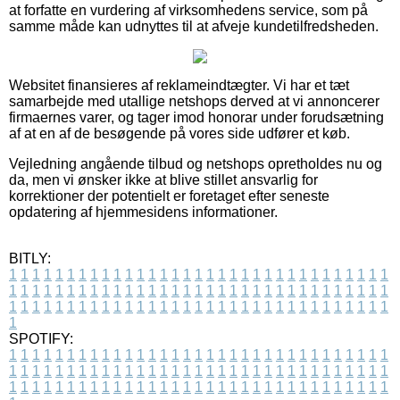
at forfatte en vurdering af virksomhedens service, som på
samme måde kan udnyttes til at afveje kundetilfredsheden.
Websitet finansieres af reklameindtægter. Vi har et tæt
samarbejde med utallige netshops derved at vi annoncerer
firmaernes varer, og tager imod honorar under forudsætning
af at en af de besøgende på vores side udfører et køb.
Vejledning angående tilbud og netshops opretholdes nu og
da, men vi ønsker ikke at blive stillet ansvarlig for
korrektioner der potentielt er foretaget efter seneste
opdatering af hjemmesidens informationer.
BITLY:
1
1
1
1
1
1
1
1
1
1
1
1
1
1
1
1
1
1
1
1
1
1
1
1
1
1
1
1
1
1
1
1
1
1
1
1
1
1
1
1
1
1
1
1
1
1
1
1
1
1
1
1
1
1
1
1
1
1
1
1
1
1
1
1
1
1
1
1
1
1
1
1
1
1
1
1
1
1
1
1
1
1
1
1
1
1
1
1
1
1
1
1
1
1
1
1
1
1
1
1
SPOTIFY:
1
1
1
1
1
1
1
1
1
1
1
1
1
1
1
1
1
1
1
1
1
1
1
1
1
1
1
1
1
1
1
1
1
1
1
1
1
1
1
1
1
1
1
1
1
1
1
1
1
1
1
1
1
1
1
1
1
1
1
1
1
1
1
1
1
1
1
1
1
1
1
1
1
1
1
1
1
1
1
1
1
1
1
1
1
1
1
1
1
1
1
1
1
1
1
1
1
1
1