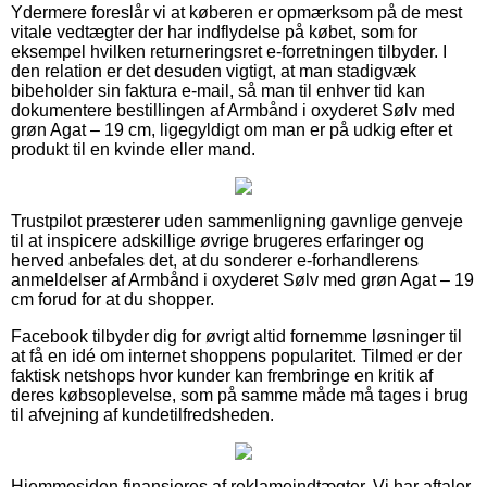
Ydermere foreslår vi at køberen er opmærksom på de mest
vitale vedtægter der har indflydelse på købet, som for
eksempel hvilken returneringsret e-forretningen tilbyder. I
den relation er det desuden vigtigt, at man stadigvæk
bibeholder sin faktura e-mail, så man til enhver tid kan
dokumentere bestillingen af Armbånd i oxyderet Sølv med
grøn Agat – 19 cm, ligegyldigt om man er på udkig efter et
produkt til en kvinde eller mand.
Trustpilot præsterer uden sammenligning gavnlige genveje
til at inspicere adskillige øvrige brugeres erfaringer og
herved anbefales det, at du sonderer e-forhandlerens
anmeldelser af Armbånd i oxyderet Sølv med grøn Agat – 19
cm forud for at du shopper.
Facebook tilbyder dig for øvrigt altid fornemme løsninger til
at få en idé om internet shoppens popularitet. Tilmed er der
faktisk netshops hvor kunder kan frembringe en kritik af
deres købsoplevelse, som på samme måde må tages i brug
til afvejning af kundetilfredsheden.
Hjemmesiden finansieres af reklameindtægter. Vi har aftaler