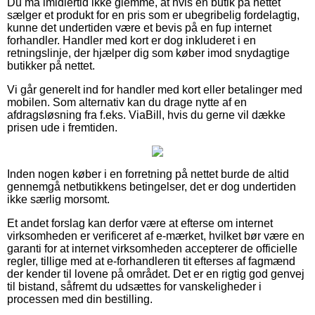
Du må imidlertid ikke glemme, at hvis en butik på nettet
sælger et produkt for en pris som er ubegribelig fordelagtig,
kunne det undertiden være et bevis på en fup internet
forhandler. Handler med kort er dog inkluderet i en
retningslinje, der hjælper dig som køber imod snydagtige
butikker på nettet.
Vi går generelt ind for handler med kort eller betalinger med
mobilen. Som alternativ kan du drage nytte af en
afdragsløsning fra f.eks. ViaBill, hvis du gerne vil dække
prisen ude i fremtiden.
Inden nogen køber i en forretning på nettet burde de altid
gennemgå netbutikkens betingelser, det er dog undertiden
ikke særlig morsomt.
Et andet forslag kan derfor være at efterse om internet
virksomheden er verificeret af e-mærket, hvilket bør være en
garanti for at internet virksomheden accepterer de officielle
regler, tillige med at e-forhandleren tit efterses af fagmænd
der kender til lovene på området. Det er en rigtig god genvej
til bistand, såfremt du udsættes for vanskeligheder i
processen med din bestilling.