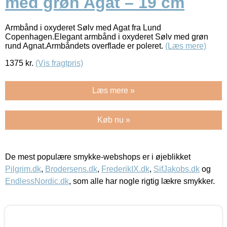
med grøn Agat – 19 cm
Armbånd i oxyderet Sølv med Agat fra Lund
Copenhagen.Elegant armbånd i oxyderet Sølv med grøn
rund Agnat.Armbåndets overflade er poleret.
(Læs mere)
1375
kr.
(Vis fragtpris)
Læs mere »
Køb nu »
De mest populære smykke-webshops er i øjeblikket
Pilgrim.dk
,
Brodersens.dk
,
FrederikIX.dk
,
SifJakobs.dk
og
EndlessNordic.dk
, som alle har nogle rigtig lækre smykker.