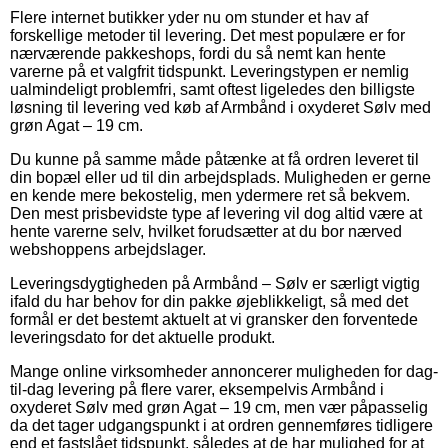
Flere internet butikker yder nu om stunder et hav af
forskellige metoder til levering. Det mest populære er for
nærværende pakkeshops, fordi du så nemt kan hente
varerne på et valgfrit tidspunkt. Leveringstypen er nemlig
ualmindeligt problemfri, samt oftest ligeledes den billigste
løsning til levering ved køb af Armbånd i oxyderet Sølv med
grøn Agat – 19 cm.
Du kunne på samme måde påtænke at få ordren leveret til
din bopæl eller ud til din arbejdsplads. Muligheden er gerne
en kende mere bekostelig, men ydermere ret så bekvem.
Den mest prisbevidste type af levering vil dog altid være at
hente varerne selv, hvilket forudsætter at du bor nærved
webshoppens arbejdslager.
Leveringsdygtigheden på Armbånd – Sølv er særligt vigtig
ifald du har behov for din pakke øjeblikkeligt, så med det
formål er det bestemt aktuelt at vi gransker den forventede
leveringsdato for det aktuelle produkt.
Mange online virksomheder annoncerer muligheden for dag-
til-dag levering på flere varer, eksempelvis Armbånd i
oxyderet Sølv med grøn Agat – 19 cm, men vær påpasselig
da det tager udgangspunkt i at ordren gennemføres tidligere
end et fastslået tidspunkt, således at de har mulighed for at