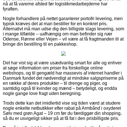
nå at få varerne afsted før logistikmedarbejderne har
fyraften.
Nogle forhandlere på nettet garanterer portofri levering, men
typisk kræves det at man bestiller for en konkret pris.
Alternativt må man udse dig den billigste slags levering, som
i mange tilfælde – uafhængig om man befinder sig nær
Odense, Rønne eller Vejen – vil være at få fragtmanden til at
bringe din bestilling til en pakkeshop.
Det har vist sig at være usædvanlig smart for alle og enhver
at søge information om priser fra forskellige online
webshops, og til gengæld har massevis af internet handler i
Danmark fundet det nødvendigt at mindske salgspriserne på
en række af deres produkter – til drenge og piger, og
samtidig også til kvinder og mænd – betydeligt, og endda
nogle gange love fragt uden beregning.
Trods dette kan det imidlertid vise sig tiden værd at studere
nogle enkelte netbutikker efter rabat på Armbånd i oxyderet
Sølv med grøn Agat – 19 cm før du færdiggør din shopping,
så du er usvigeligt sikker på at få fat i den prisbilligste pris.