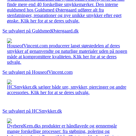
finde mere end 40 forskellige smykkemærker. Den interne
guldsmed hos Guldsmed Østergaard udfører alt fra
stenfatninger, reparationer og nye unikke smykker efter eget
ønske. Klik her for at se deres udvalg.
Se udvalget på GuldsmedØstergaard.dk
HouseofVincent.com producerer langt størstedelen af deres
smykker af genanvendte og naturlige materialer uden på nogen
måde at kompromittere kvaliteten. Klik her for at se deres
udvalg.
Se udvalget på HouseofVincent.com
HCSmykker.dk sælger både ure, smykker, piercinger og andre
accessories. Klik her for at se deres udvalg.
Se udvalget på HCSmykker.dk
DyrbergKern.dks produkter er håndlavede og gennemgår
mange forskellige processer: fra støbning, polering og