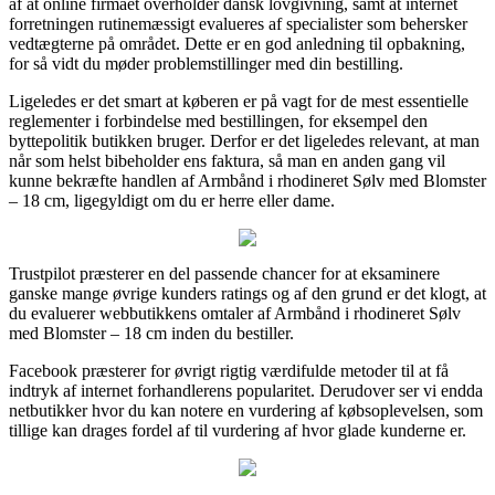
af at online firmaet overholder dansk lovgivning, samt at internet
forretningen rutinemæssigt evalueres af specialister som behersker
vedtægterne på området. Dette er en god anledning til opbakning,
for så vidt du møder problemstillinger med din bestilling.
Ligeledes er det smart at køberen er på vagt for de mest essentielle
reglementer i forbindelse med bestillingen, for eksempel den
byttepolitik butikken bruger. Derfor er det ligeledes relevant, at man
når som helst bibeholder ens faktura, så man en anden gang vil
kunne bekræfte handlen af Armbånd i rhodineret Sølv med Blomster
– 18 cm, ligegyldigt om du er herre eller dame.
Trustpilot præsterer en del passende chancer for at eksaminere
ganske mange øvrige kunders ratings og af den grund er det klogt, at
du evaluerer webbutikkens omtaler af Armbånd i rhodineret Sølv
med Blomster – 18 cm inden du bestiller.
Facebook præsterer for øvrigt rigtig værdifulde metoder til at få
indtryk af internet forhandlerens popularitet. Derudover ser vi endda
netbutikker hvor du kan notere en vurdering af købsoplevelsen, som
tillige kan drages fordel af til vurdering af hvor glade kunderne er.