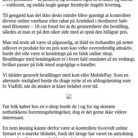
– voldsomt, og endda nogle gange frembyde fragtfri levering.
Til gengæld kan det ikke desto mindre blive gunstigt at kontrollere
diverse online varehuse efter rabat på Armbånd i rhodineret Sølv
med Blomster – 18 cm forud for at du gennemfører din bestilling,
således at man er på den sikre side med at opnå den billigste pris.
Man må trods alt være så påpasselig, at ifald en forhandler på nettet
udlover et produkt for en pris som kan virke overordentlig attraktiv,
burde det ofte være et kendetegn på en falsk online shop.
Bestillinger med betalingskort er i hvert fald omsluttet af en vedtægt,
hvilket passer på folk imod uoprigtige e-handler.
Vi tilråder generelt bestillinger med kort eller MobilePay. Som en
alternativ mulighed burde du drage nytte af en afdragsløsning som
fx ViaBill, når du ønsker at klare beløbet over tid.
Før folk køber hos en e-shop burde de i og for sig skimme
netbutikkens forretningsbetingelser, dog er det gerne ikke videre
interessant.
En nem løsning kunne derfor være at kontrollere hvorvidt online
firmaet er e-mærke tilsluttet, fordi det længe har været en antydning