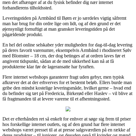
men det afhænger af at du fysisk befinder dig nær internet
forhandlerens tilholdssted.
Leveringstiden på Armbånd til Børn er jo særdeles vigtig såfremt
man har brug for din ordre lige om lidt, og af den grund er det
øjensynligt fornuftigt at man gransker leveringstiden på det
pågældende produkt.
En hel del online selskaber yder muligheden for dag-til-dag levering
på deres favorit varenumre, eksempelvis Armbånd i rhodineret Sølv
med Blomster – 18 cm, der dog betinges af at ordren laves før et
angivent tidspunkt, sådan at de med sikkerhed kan nå at få
produkterne klar før de lageransatte har fyraften.
Flere internet webshops garanterer fragt uden gebyr, men typisk
afkræver det at der erhverves for et bestemt beløb. Ellers burde man
gribe den mindst kostelige leveringsmåde, hvilket gerne – hvad end
du befinder sig tæt på Fredericia, Birkerød eller Haslev – vil blive at
få fragtmanden til at levere varerne til et afhentningssted.
Det er efterhånden ret så enkelt for enhver at søge sig frem til priser
hos forskellige internet outlets, og af den grund har flere internet
webshops været presset til at at presse salgsværdien på en række af
deres produkter – til juniorer, og desuden også til kvinder og mænd