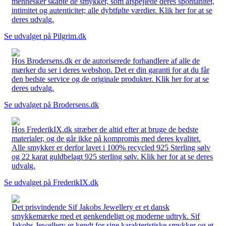
mennesker skabte de smykker, som afspejlede deres spontanitet,
intimitet og autenticitet; alle dybtfølte værdier. Klik her for at se
deres udvalg.
Se udvalget på Pilgrim.dk
Hos Brodersens.dk er de autoriserede forhandlere af alle de
mærker du ser i deres webshop. Det er din garanti for at du får
den bedste service og de originale produkter. Klik her for at se
deres udvalg.
Se udvalget på Brodersens.dk
Hos FrederikIX.dk stræber de altid efter at bruge de bedste
materialer, og de går ikke på kompromis med deres kvalitet.
Alle smykker er derfor lavet i 100% recycled 925 Sterling sølv
og 22 karat guldbelagt 925 sterling sølv. Klik her for at se deres
udvalg.
Se udvalget på FrederikIX.dk
Det prisvindende Sif Jakobs Jewellery er et dansk
smykkemærke med et genkendeligt og moderne udtryk. Sif
Jakobs Jewellery er kendt for sine karakteristiske smykker og et