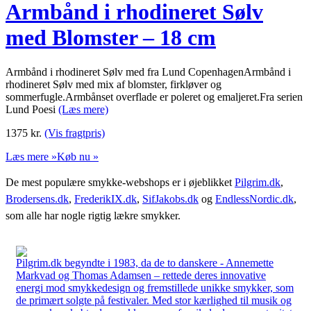
Armbånd i rhodineret Sølv
med Blomster – 18 cm
Armbånd i rhodineret Sølv med fra Lund CopenhagenArmbånd i
rhodineret Sølv med mix af blomster, firkløver og
sommerfugle.Armbånset overflade er poleret og emaljeret.Fra serien
Lund Poesi
(Læs mere)
1375
kr.
(Vis fragtpris)
Læs mere »
Køb nu »
De mest populære smykke-webshops er i øjeblikket
Pilgrim.dk
,
Brodersens.dk
,
FrederikIX.dk
,
SifJakobs.dk
og
EndlessNordic.dk
,
som alle har nogle rigtig lækre smykker.
Pilgrim.dk begyndte i 1983, da de to danskere - Annemette
Markvad og Thomas Adamsen – rettede deres innovative
energi mod smykkedesign og fremstillede unikke smykker, som
de primært solgte på festivaler. Med stor kærlighed til musik og