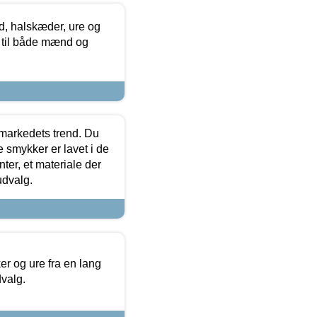
, halskæder, ure og
r til både mænd og
markedets trend. Du
e smykker er lavet i de
ter, et materiale der
udvalg.
 og ure fra en lang
dvalg.