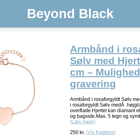
Beyond Black
Armbånd i ros
Sølv med Hjerte
cm – Mulighed
gravering
Armbånd i rosaforgyldt Sølv m
i rosaforgyldt Sølv medÂ højgl
overflade.Hjertet kan diamant el
og bagside.Max. 5 tegn og symb
(Læs mere)
250
kr.
(Vis fragtpris)