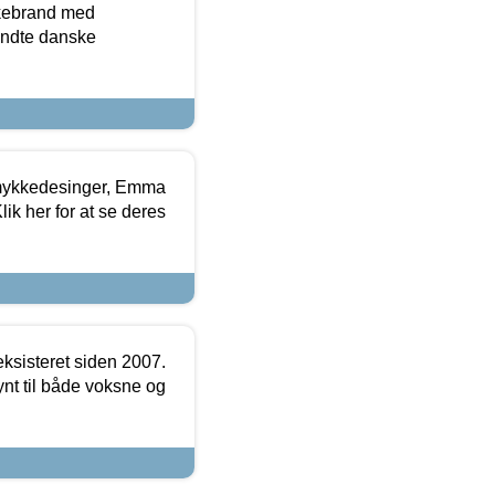
kkebrand med
ndte danske
mykkedesinger, Emma
ik her for at se deres
ksisteret siden 2007.
nt til både voksne og