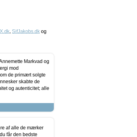
IX.dk
,
SifJakobs.dk
og
- Annemette Markvad og
ergi mod
som de primært solgte
mennesker skabte de
et og autenticitet; alle
.
re af alle de mærker
 du får den bedste