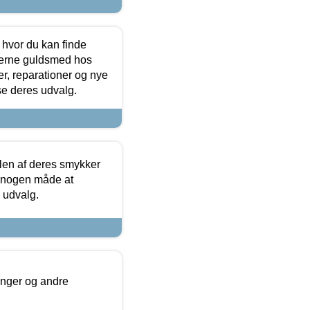
 hvor du kan finde
terne guldsmed hos
r, reparationer og nye
se deres udvalg.
len af deres smykker
å nogen måde at
s udvalg.
inger og andre