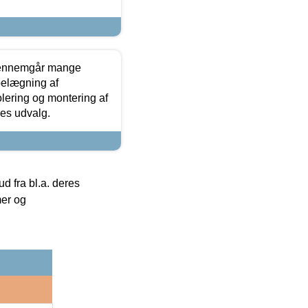
gennemgår mange
 belægning af
olering og montering af
res udvalg.
 fra bl.a. deres
mer og