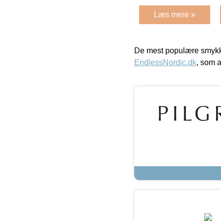
Læs mere »
De mest populære smykk
EndlessNordic.dk
, som a