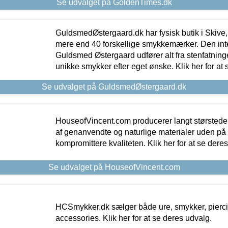
Se udvalget på GoldenTimes.dk
GuldsmedØstergaard.dk har fysisk butik i Skive,
mere end 40 forskellige smykkemærker. Den in
Guldsmed Østergaard udfører alt fra stenfatninge
unikke smykker efter eget ønske. Klik her for at 
Se udvalget på GuldsmedØstergaard.dk
HouseofVincent.com producerer langt størstede
af genanvendte og naturlige materialer uden p
kompromittere kvaliteten. Klik her for at se dere
Se udvalget på HouseofVincent.com
HCSmykker.dk sælger både ure, smykker, pierc
accessories. Klik her for at se deres udvalg.