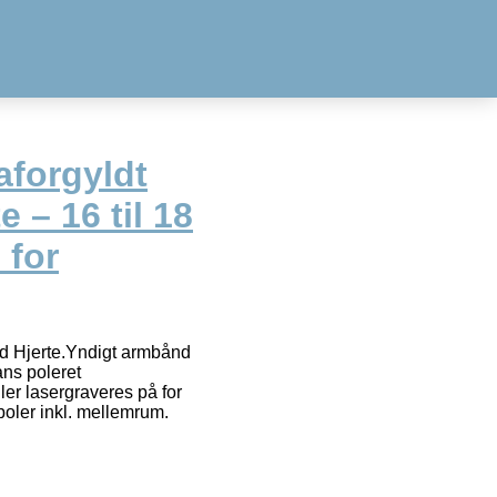
aforgyldt
 – 16 til 18
 for
ed Hjerte.Yndigt armbånd
ans poleret
ler lasergraveres på for
oler inkl. mellemrum.