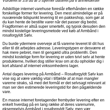
Vurderet til
3.8
ud af 5 stjerner baseret på
6
anmeldelser
Adskillige internet varehuse foreslår efterhånden en række
forskellige former for levering. Den mest almindelige er på
nuværende tidspunkt levering til en pakkeshop, som gør at
du kan hente de bestilte varer når det passer dig bedst.
Fragtformen er altså super smertefri, og typisk desuden den
mindst kostelige leveringsmetode ved køb af Armbånd i
rosaforgyldt Sølv.
Du burde ydermere overveje at få varerne leveret til dit hus
eller til dit arbejdes adresse. Leveringstypen er desværre et
hak mere pebret, men til gengæld ultra problemfri. Den
mindst kostelige form for levering er uden tvivl selv at hente
produkterne, hvilket dog stiller krav om at du opholder dig i
kort afstand af internet virksomhedens lager.
Antal dages levering på Armbånd – Rosaforgyldt Sølv kan
vise sig at være vældig vital i tilfælde af at man mangler
varerne straks, så med det formål er det selvsagt relevant at
man ser den estimerede leveringstid for den pågældende
vare.
En masse internet foretagender frembyder levering efter en
enkelt hverdag på en lang række af deres varenumre,
eksempelvis Armbånd i rosaforgyldt Sølv, men vær