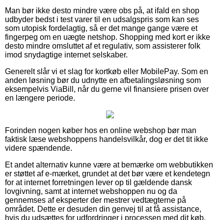
Man bør ikke desto mindre være obs på, at ifald en shop
udbyder bedst i test varer til en udsalgspris som kan ses
som utopisk fordelagtig, så er det mange gange være et
fingerpeg om en uægte netshop. Shopping med kort er ikke
desto mindre omsluttet af et regulativ, som assisterer folk
imod snydagtige internet selskaber.
Generelt slår vi et slag for kortkøb eller MobilePay. Som en
anden løsning bør du udnytte en afbetalingsløsning som
eksempelvis ViaBill, når du gerne vil finansiere prisen over
en længere periode.
Forinden nogen køber hos en online webshop bør man
faktisk læse webshoppens handelsvilkår, dog er det tit ikke
videre spændende.
Et andet alternativ kunne være at bemærke om webbutikken
er støttet af e-mærket, grundet at det bør være et kendetegn
for at internet forretningen lever op til gældende dansk
lovgivning, samt at internet webshoppen nu og da
gennemses af eksperter der mestrer vedtægterne på
området. Dette er desuden din genvej til at få assistance,
hvis du udsættes for udfordringer i processen med dit køb.