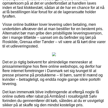
opmærksom på at det er underforstået at handlen laves
inden et fast klokkeslæt, sådan at de har en chance for at nå
at få bestillingen klar forud for at de lageransatte holder
fyraften.
Visse online butikker lover levering uden betaling, men
undertiden afkræver det at man bestiller for en bestemt pris.
Alternativt bør man gribe den prisbilligste leveringsversion,
der i mange tilfælde – uanset om du befinder sig tæt på
Roskilde, Grenaa eller Tønder – vil være at få kørt dine varer
til et udleveringssted.
Det er jo rigtig bekvemt for almindelige mennesker at
prissammenligne hos flere online webshops, og derfor har
flere internet forretninger i Danmark set sig tvunget til at
presse priserne på produkterne – til børn, samt til mænd og
kvinder – betragteligt, og endda nogle gange sikre portofri
levering.
Det kan immervæk blive indbringende at eftergå nogle få
online outlets efter rabat på Armbånd i rosaforgyldt Sølv
forinden du gennemfører dit køb, således at du er usvigeligt
sikker på at skaffe sig den mindst kostelige pris.