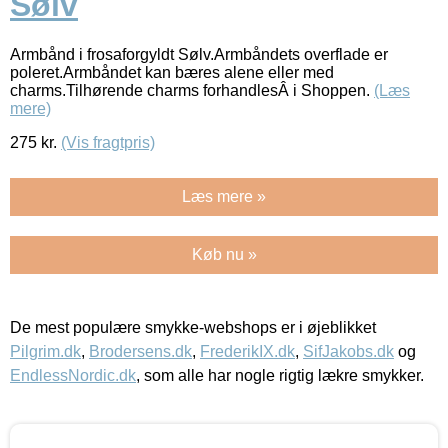
Sølv
Armbånd i frosaforgyldt Sølv.Armbåndets overflade er
poleret.Armbåndet kan bæres alene eller med
charms.Tilhørende charms forhandlesÂ i Shoppen.
(Læs
mere)
275
kr.
(Vis fragtpris)
Læs mere »
Køb nu »
De mest populære smykke-webshops er i øjeblikket
Pilgrim.dk
,
Brodersens.dk
,
FrederikIX.dk
,
SifJakobs.dk
og
EndlessNordic.dk
, som alle har nogle rigtig lækre smykker.