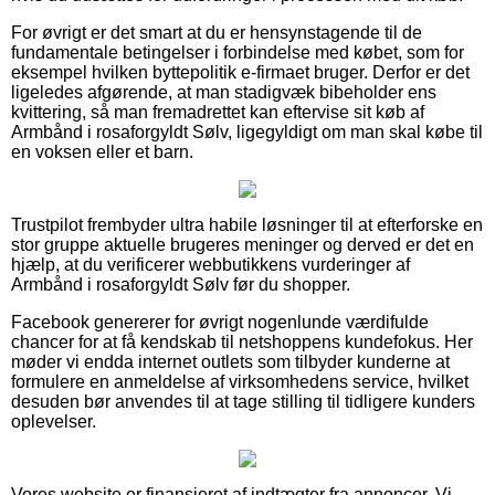
For øvrigt er det smart at du er hensynstagende til de
fundamentale betingelser i forbindelse med købet, som for
eksempel hvilken byttepolitik e-firmaet bruger. Derfor er det
ligeledes afgørende, at man stadigvæk bibeholder ens
kvittering, så man fremadrettet kan eftervise sit køb af
Armbånd i rosaforgyldt Sølv, ligegyldigt om man skal købe til
en voksen eller et barn.
Trustpilot frembyder ultra habile løsninger til at efterforske en
stor gruppe aktuelle brugeres meninger og derved er det en
hjælp, at du verificerer webbutikkens vurderinger af
Armbånd i rosaforgyldt Sølv før du shopper.
Facebook genererer for øvrigt nogenlunde værdifulde
chancer for at få kendskab til netshoppens kundefokus. Her
møder vi endda internet outlets som tilbyder kunderne at
formulere en anmeldelse af virksomhedens service, hvilket
desuden bør anvendes til at tage stilling til tidligere kunders
oplevelser.
Vores website er finansieret af indtægter fra annoncer. Vi