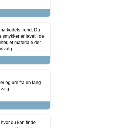
markedets trend. Du
e smykker er lavet i de
ter, et materiale der
udvalg.
 og ure fra en lang
dvalg.
 hvor du kan finde