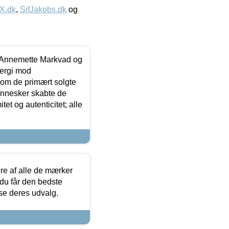
IX.dk
,
SifJakobs.dk
og
- Annemette Markvad og
ergi mod
som de primært solgte
mennesker skabte de
et og autenticitet; alle
.
re af alle de mærker
 du får den bedste
 se deres udvalg.