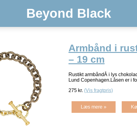
Beyond Black
Armbånd i rus
– 19 cm
Rustikt armbåndÂ i lys chokola
Lund Copenhagen.Låsen er i for
275
kr.
(Vis fragtpris)
Læs mere »
Kø