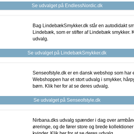
Se udvalget på EndlessNordic.dk
Bag LindebækSmykker.dk står en autodidakt s
Lindebæk, som er stifter af Lindebæk smykker. Kl
udvalg.
Se udvalget på LindebækSmykker.dk
Senseofstyle.dk er en dansk webshop som har e
Webshoppen har et stort udvalg i smykker, hårpy
børn. Klik her for at se deres udvalg.
Se udvalget på Senseofstyle.dk
Nirbana.dks udvalg spænder i dag over armbånd
øreringe, og de fører store og brede kollektione
kvinder. Klik her for at se deres udvalg.