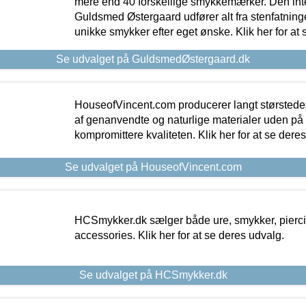
mere end 40 forskellige smykkemærker. Den in
Guldsmed Østergaard udfører alt fra stenfatninge
unikke smykker efter eget ønske. Klik her for at 
Se udvalget på GuldsmedØstergaard.dk
HouseofVincent.com producerer langt størstede
af genanvendte og naturlige materialer uden p
kompromittere kvaliteten. Klik her for at se dere
Se udvalget på HouseofVincent.com
HCSmykker.dk sælger både ure, smykker, pierc
accessories. Klik her for at se deres udvalg.
Se udvalget på HCSmykker.dk