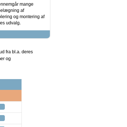
gennemgår mange
 belægning af
olering og montering af
res udvalg.
 fra bl.a. deres
mer og