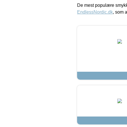
De mest populære smykk
EndlessNordic.dk
, som a