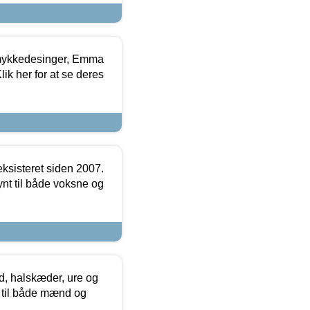
mykkedesinger, Emma
ik her for at se deres
ksisteret siden 2007.
nt til både voksne og
, halskæder, ure og
r til både mænd og