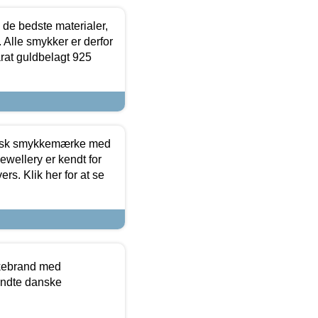
 de bedste materialer,
 Alle smykker er derfor
arat guldbelagt 925
dansk smykkemærke med
ewellery er kendt for
ers. Klik her for at se
kkebrand med
ndte danske