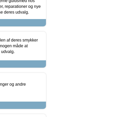
terne guldsmed hos
r, reparationer og nye
se deres udvalg.
len af deres smykker
å nogen måde at
s udvalg.
inger og andre