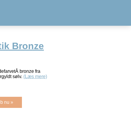
tik Bronze
defarvetÂ bronze fra
gyldt sølv.
(Læs mere)
b nu »