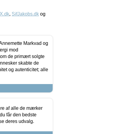
IX.dk
,
SifJakobs.dk
og
- Annemette Markvad og
ergi mod
som de primært solgte
mennesker skabte de
et og autenticitet; alle
.
re af alle de mærker
 du får den bedste
 se deres udvalg.