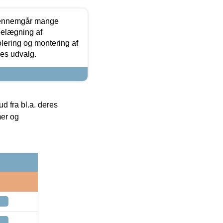
gennemgår mange
 belægning af
olering og montering af
res udvalg.
 fra bl.a. deres
mer og