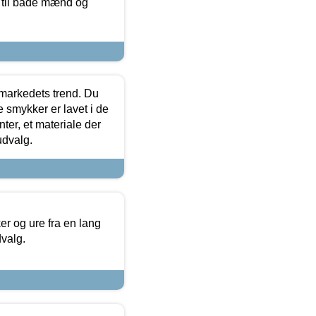
r til både mænd og
markedets trend. Du
e smykker er lavet i de
ter, et materiale der
udvalg.
 og ure fra en lang
dvalg.