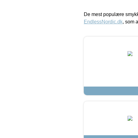
De mest populære smykk
EndlessNordic.dk
, som a