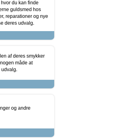
 hvor du kan finde
terne guldsmed hos
r, reparationer og nye
se deres udvalg.
len af deres smykker
å nogen måde at
s udvalg.
inger og andre