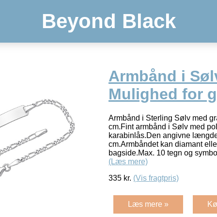
Beyond Black
Armbånd i Søl
Mulighed for g
Armbånd i Sterling Sølv med gr
cm.Fint armbånd i Sølv med pol
karabinlås.Den angivne længde 
cm.Armbåndet kan diamant eller
bagside.Max. 10 tegn og symbol
(Læs mere)
335
kr.
(Vis fragtpris)
Læs mere »
Kø