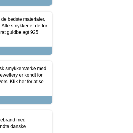
 de bedste materialer,
 Alle smykker er derfor
arat guldbelagt 925
dansk smykkemærke med
ewellery er kendt for
ers. Klik her for at se
kkebrand med
ndte danske