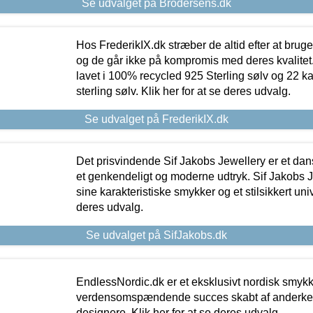
Se udvalget på Brodersens.dk
Hos FrederikIX.dk stræber de altid efter at bruge
og de går ikke på kompromis med deres kvalitet.
lavet i 100% recycled 925 Sterling sølv og 22 k
sterling sølv. Klik her for at se deres udvalg.
Se udvalget på FrederikIX.dk
Det prisvindende Sif Jakobs Jewellery er et 
et genkendeligt og moderne udtryk. Sif Jakobs J
sine karakteristiske smykker og et stilsikkert univ
deres udvalg.
Se udvalget på SifJakobs.dk
EndlessNordic.dk er et eksklusivt nordisk smy
verdensomspændende succes skabt af anderke
designere. Klik her for at se deres udvalg.