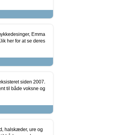
mykkedesinger, Emma
ik her for at se deres
ksisteret siden 2007.
nt til både voksne og
, halskæder, ure og