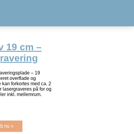
v 19 cm –
ravering
averingsplade – 19
eret overflade og
kan forkortes med ca. 2
 lasergraveres på for og
er inkl. mellemrum.
b nu »