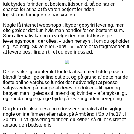
fuldbyrdes forinden et bestemt tidspunkt, så de har en
chance for at nå at få varen betjent forinden
logistikmedarbejderne har fyraften.
Nogle få internet webshops tilbyder gebyrfri levering, men
ofte gælder det kun hvis man handler for en bestemt sum.
Som alternativ kan man vælge den mindst kostelige
leveringsmodel, der oftest – uden hensyn til om du opholder
sig i Aalborg, Skive eller Sorø – vil være at få fragtmanden til
at levere bestillingen til et udleveringssted.
Det er virkelig problemfrit for folk at sammenholde priser i
blandt forskellige online outlets, og på grund af dette har de
fleste online varehuse fundet det nødvendigt at presse
salgsværdien på mange af deres produkter – til børn og
babyer, men ligeledes til mænd og kvinder – eftertrykkeligt,
og endda nogle gange byde på levering uden beregning.
Dog kan det ikke desto mindre være lukrativt at besigtige
nogle online firmaer efter rabat på Armbånd i Sølv fra 17 til
20 cm – Evt. gravering forinden du køber, så du er sikret at
antage den bedste pris.