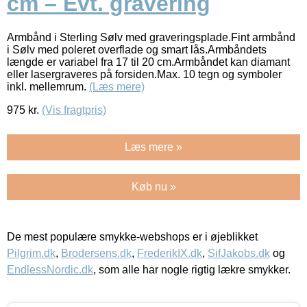
cm – Evt. gravering
Armbånd i Sterling Sølv med graveringsplade.Fint armbånd
i Sølv med poleret overflade og smart lås.Armbåndets
længde er variabel fra 17 til 20 cm.Armbåndet kan diamant
eller lasergraveres på forsiden.Max. 10 tegn og symboler
inkl. mellemrum.
(Læs mere)
975
kr.
(Vis fragtpris)
Læs mere »
Køb nu »
De mest populære smykke-webshops er i øjeblikket
Pilgrim.dk
,
Brodersens.dk
,
FrederikIX.dk
,
SifJakobs.dk
og
EndlessNordic.dk
, som alle har nogle rigtig lækre smykker.