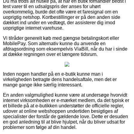
Du må trods alt huske på, at når en butik forhandler bedst i
test varer til en udsalgspris der anses for uhørt
overkommelig, burde det ofte være et faresignal om en
uoprigtig netshop. Kortbestillinger er på den anden side
dækket ind under en vedtægt, der assisterer dig imod
uoprigtige internet varehuse.
Vi tilråder generelt køb med gængse betalingskort eller
MobilePay. Som alternativ kunne du anvende en
afdragsordning som eksempelvis ViaBill, når du har i sinde
at dække regningen over et længere tidsrum.
Inden nogen handler på en e-butik kunne man i
virkeligheden betragte dens handelsaftale, men det er
mange gange ikke særlig interessant.
En anden valgmulighed kunne være at undersøge hvorvidt
internet virksomheden er e-mærket medlem, da det typisk er
et billede på at e-butikken understøtter de officielle regler,
udover at online webshoppen undertiden besigtiges af
specialister der forstår de gældende love. Dette er desuden
en god anledning til at blive hjulpet, når du bliver udsat for
problemer som følge af din handel.