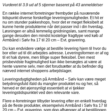
Vurderet til
3.9
ud af 5 stjerner baseret på
43
anmeldelser
En række internet forretninger frembyder på nuværende
tidspunkt diverse forskellige leveringsmuligheder. Et hit er
nu om stunder pakkeshops, hvor det er meget fleksibelt at
kunne hente produkterne når det passer ind i din hverdag.
Løsningen er altså temmelig gnidningsløs, samt mange
gange desuden den mindst kostelige fragttype ved køb af
Armbånd i Sølv fra 17 til 20 cm – Evt. gravering.
Du kan endvidere vælge at bestille levering hjem til hvor du
bor eller ud til dit arbejdes adresse. Leveringsformen er af og
til et hak dyrere, men tillige super fleksibel. Den mest
prisbevidste fragtmulighed kan ikke benægtes at være at
hente varerne selv, men det forudsætter at du befinder dig
nærved internet shoppens arbejdslager.
Leveringsdygtigheden på Armbånd – Sølv kan være meget
betydningsfuld ifald du mangler produktet nu og her, så
herved er det øjensynligt essentielt at vi tjekker
leveringstidspunktet ved den relevante vare.
Flere e-forretninger tilbyder levering efter en enkelt hverdag
på de fleste produkter, eksempelvis Armbånd i Sølv fra 17 til
20 cm – Evt. gravering, som dog afhænger af at bestillingen