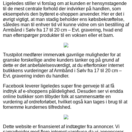
Ligeledes stiller vi forslag om at kunden er hensynstagende
til de mest centrale forhold der indvirker på handlen, som
eksempelvis den bytteret e-shoppen anvender. Her er det i
øvrigt vigtigt, at man stadig beholder ens købsbekræftelse,
således man til enhver tid vil kunne vidne om sin bestilling af
Armbånd i Sølv fra 17 til 20 cm – Evt. gravering, hvad end
man efterspørger produkter til en voksen eller et barn.
Trustpilot medfører immervæk gavnlige muligheder for at
granske forskellige andre kunders tanker og på grund af
dette er det anbefalelsesværdigt, at du efterforsker internet
butikkens vurderinger af Armbånd i Sølv fra 17 til 20 cm –
Evt. gravering inden du handler.
Facebook leverer ligeledes super fine genveje til at få
indtryk af e-shoppens pålidelighed. Desuden ser vi endda
online butikker som tilbyder folk at sammensætte en
vurdering af ordreforløbet, hvilket også kan tages i brug til at
fornemme kundernes tilfredshed.
Dette website er finansieret af indtægter fra annoncer. Vi
samarbejder med flere internet varehuse da vi annoncerer