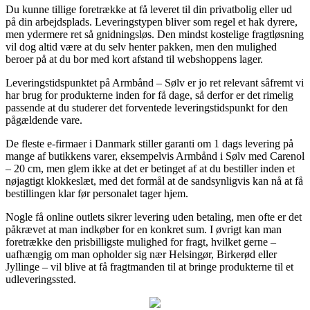
Du kunne tillige foretrække at få leveret til din privatbolig eller ud
på din arbejdsplads. Leveringstypen bliver som regel et hak dyrere,
men ydermere ret så gnidningsløs. Den mindst kostelige fragtløsning
vil dog altid være at du selv henter pakken, men den mulighed
beroer på at du bor med kort afstand til webshoppens lager.
Leveringstidspunktet på Armbånd – Sølv er jo ret relevant såfremt vi
har brug for produkterne inden for få dage, så derfor er det rimelig
passende at du studerer det forventede leveringstidspunkt for den
pågældende vare.
De fleste e-firmaer i Danmark stiller garanti om 1 dags levering på
mange af butikkens varer, eksempelvis Armbånd i Sølv med Carenol
– 20 cm, men glem ikke at det er betinget af at du bestiller inden et
nøjagtigt klokkeslæt, med det formål at de sandsynligvis kan nå at få
bestillingen klar før personalet tager hjem.
Nogle få online outlets sikrer levering uden betaling, men ofte er det
påkrævet at man indkøber for en konkret sum. I øvrigt kan man
foretrække den prisbilligste mulighed for fragt, hvilket gerne –
uafhængig om man opholder sig nær Helsingør, Birkerød eller
Jyllinge – vil blive at få fragtmanden til at bringe produkterne til et
udleveringssted.