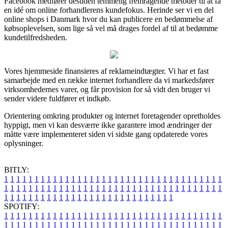
Facebook medfører desuden temmelig fremragende metoder til at få
en idé om online forhandlerens kundefokus. Herinde ser vi en del
online shops i Danmark hvor du kan publicere en bedømmelse af
købsoplevelsen, som lige så vel må drages fordel af til at bedømme
kundetilfredsheden.
Vores hjemmeside finansieres af reklameindtægter. Vi har et fast
samarbejde med en række internet forhandlere da vi markedsfører
virksomhedernes varer, og får provision for så vidt den bruger vi
sender videre fuldfører et indkøb.
Orientering omkring produkter og internet foretagender opretholdes
hyppigt, men vi kan desværre ikke garantere imod ændringer der
måtte være implementeret siden vi sidste gang opdaterede vores
oplysninger.
BITLY:
1
1
1
1
1
1
1
1
1
1
1
1
1
1
1
1
1
1
1
1
1
1
1
1
1
1
1
1
1
1
1
1
1
1
1
1
1
1
1
1
1
1
1
1
1
1
1
1
1
1
1
1
1
1
1
1
1
1
1
1
1
1
1
1
1
1
1
1
1
1
1
1
1
1
1
1
1
1
1
1
1
1
1
1
1
1
1
1
1
1
1
1
1
1
1
1
1
1
1
1
SPOTIFY:
1
1
1
1
1
1
1
1
1
1
1
1
1
1
1
1
1
1
1
1
1
1
1
1
1
1
1
1
1
1
1
1
1
1
1
1
1
1
1
1
1
1
1
1
1
1
1
1
1
1
1
1
1
1
1
1
1
1
1
1
1
1
1
1
1
1
1
1
1
1
1
1