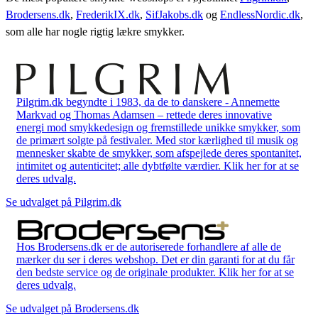
Brodersens.dk
,
FrederikIX.dk
,
SifJakobs.dk
og
EndlessNordic.dk
,
som alle har nogle rigtig lækre smykker.
Pilgrim.dk begyndte i 1983, da de to danskere - Annemette
Markvad og Thomas Adamsen – rettede deres innovative
energi mod smykkedesign og fremstillede unikke smykker, som
de primært solgte på festivaler. Med stor kærlighed til musik og
mennesker skabte de smykker, som afspejlede deres spontanitet,
intimitet og autenticitet; alle dybtfølte værdier. Klik her for at se
deres udvalg.
Se udvalget på Pilgrim.dk
Hos Brodersens.dk er de autoriserede forhandlere af alle de
mærker du ser i deres webshop. Det er din garanti for at du får
den bedste service og de originale produkter. Klik her for at se
deres udvalg.
Se udvalget på Brodersens.dk