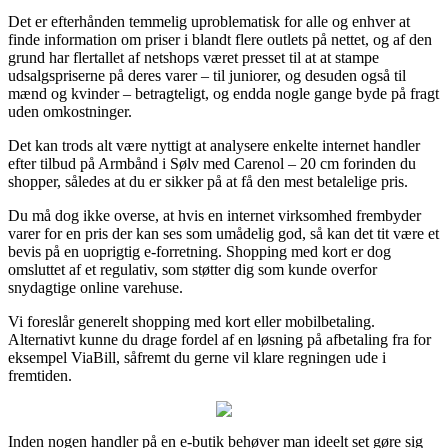
Det er efterhånden temmelig uproblematisk for alle og enhver at
finde information om priser i blandt flere outlets på nettet, og af den
grund har flertallet af netshops været presset til at at stampe
udsalgspriserne på deres varer – til juniorer, og desuden også til
mænd og kvinder – betragteligt, og endda nogle gange byde på fragt
uden omkostninger.
Det kan trods alt være nyttigt at analysere enkelte internet handler
efter tilbud på Armbånd i Sølv med Carenol – 20 cm forinden du
shopper, således at du er sikker på at få den mest betalelige pris.
Du må dog ikke overse, at hvis en internet virksomhed frembyder
varer for en pris der kan ses som umådelig god, så kan det tit være et
bevis på en uoprigtig e-forretning. Shopping med kort er dog
omsluttet af et regulativ, som støtter dig som kunde overfor
snydagtige online varehuse.
Vi foreslår generelt shopping med kort eller mobilbetaling.
Alternativt kunne du drage fordel af en løsning på afbetaling fra for
eksempel ViaBill, såfremt du gerne vil klare regningen ude i
fremtiden.
Inden nogen handler på en e-butik behøver man ideelt set gøre sig