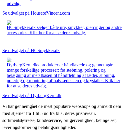
udvalg.
Se udvalget på HouseofVincent.com
HCSmykker.dk sælger både ure, smykker, piercinger og andre
accessories. Klik her for at se deres udvalg.
Se udvalget på HCSmykker.dk
DyrbergKern.dks produkter er håndlavede og gennemgår
mange forskellige processer: fra støbning, polering og
belægning af metalbasen til håndfletning af læder, slibning,
polering og montering af halv-ædelsten og krystaller. Klik her
for at se deres udvalg.
Se udvalget på DyrbergKern.dk
Vi har gennemgået de mest populære webshops og anmeldt dem
med stjerner fra 1 til 5 ud fra bl.a. deres prisniveau,
sortimentstørrelse, kundeservice, brugervenlighed, betingelser,
leveringsformer og betalingsmuligheder.