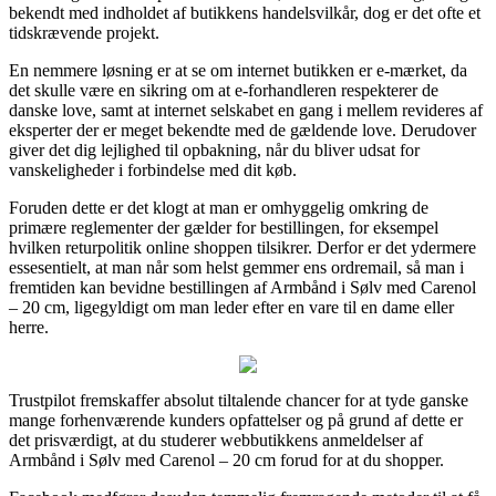
bekendt med indholdet af butikkens handelsvilkår, dog er det ofte et
tidskrævende projekt.
En nemmere løsning er at se om internet butikken er e-mærket, da
det skulle være en sikring om at e-forhandleren respekterer de
danske love, samt at internet selskabet en gang i mellem revideres af
eksperter der er meget bekendte med de gældende love. Derudover
giver det dig lejlighed til opbakning, når du bliver udsat for
vanskeligheder i forbindelse med dit køb.
Foruden dette er det klogt at man er omhyggelig omkring de
primære reglementer der gælder for bestillingen, for eksempel
hvilken returpolitik online shoppen tilsikrer. Derfor er det ydermere
essesentielt, at man når som helst gemmer ens ordremail, så man i
fremtiden kan bevidne bestillingen af Armbånd i Sølv med Carenol
– 20 cm, ligegyldigt om man leder efter en vare til en dame eller
herre.
Trustpilot fremskaffer absolut tiltalende chancer for at tyde ganske
mange forhenværende kunders opfattelser og på grund af dette er
det prisværdigt, at du studerer webbutikkens anmeldelser af
Armbånd i Sølv med Carenol – 20 cm forud for at du shopper.