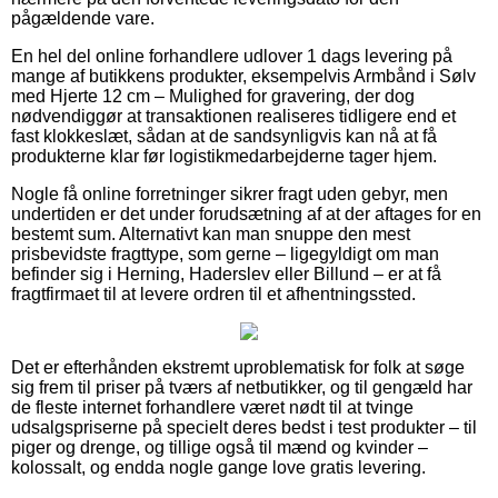
pågældende vare.
En hel del online forhandlere udlover 1 dags levering på
mange af butikkens produkter, eksempelvis Armbånd i Sølv
med Hjerte 12 cm – Mulighed for gravering, der dog
nødvendiggør at transaktionen realiseres tidligere end et
fast klokkeslæt, sådan at de sandsynligvis kan nå at få
produkterne klar før logistikmedarbejderne tager hjem.
Nogle få online forretninger sikrer fragt uden gebyr, men
undertiden er det under forudsætning af at der aftages for en
bestemt sum. Alternativt kan man snuppe den mest
prisbevidste fragttype, som gerne – ligegyldigt om man
befinder sig i Herning, Haderslev eller Billund – er at få
fragtfirmaet til at levere ordren til et afhentningssted.
Det er efterhånden ekstremt uproblematisk for folk at søge
sig frem til priser på tværs af netbutikker, og til gengæld har
de fleste internet forhandlere været nødt til at tvinge
udsalgspriserne på specielt deres bedst i test produkter – til
piger og drenge, og tillige også til mænd og kvinder –
kolossalt, og endda nogle gange love gratis levering.