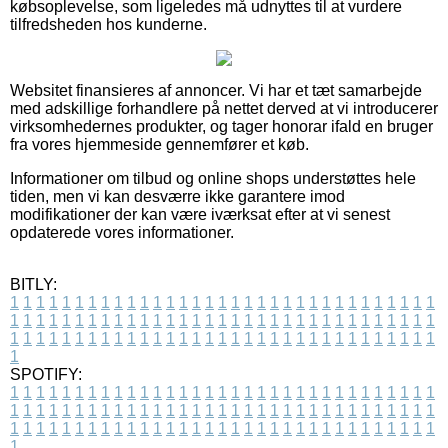
købsoplevelse, som ligeledes må udnyttes til at vurdere
tilfredsheden hos kunderne.
Websitet finansieres af annoncer. Vi har et tæt samarbejde
med adskillige forhandlere på nettet derved at vi introducerer
virksomhedernes produkter, og tager honorar ifald en bruger
fra vores hjemmeside gennemfører et køb.
Informationer om tilbud og online shops understøttes hele
tiden, men vi kan desværre ikke garantere imod
modifikationer der kan være iværksat efter at vi senest
opdaterede vores informationer.
BITLY:
1
1
1
1
1
1
1
1
1
1
1
1
1
1
1
1
1
1
1
1
1
1
1
1
1
1
1
1
1
1
1
1
1
1
1
1
1
1
1
1
1
1
1
1
1
1
1
1
1
1
1
1
1
1
1
1
1
1
1
1
1
1
1
1
1
1
1
1
1
1
1
1
1
1
1
1
1
1
1
1
1
1
1
1
1
1
1
1
1
1
1
1
1
1
1
1
1
1
1
1
SPOTIFY:
1
1
1
1
1
1
1
1
1
1
1
1
1
1
1
1
1
1
1
1
1
1
1
1
1
1
1
1
1
1
1
1
1
1
1
1
1
1
1
1
1
1
1
1
1
1
1
1
1
1
1
1
1
1
1
1
1
1
1
1
1
1
1
1
1
1
1
1
1
1
1
1
1
1
1
1
1
1
1
1
1
1
1
1
1
1
1
1
1
1
1
1
1
1
1
1
1
1
1
1