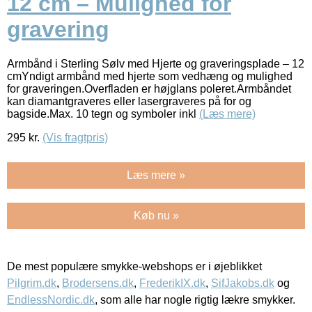
12 cm – Mulighed for
gravering
Armbånd i Sterling Sølv med Hjerte og graveringsplade – 12
cmYndigt armbånd med hjerte som vedhæng og mulighed
for graveringen.Overfladen er højglans poleret.Armbåndet
kan diamantgraveres eller lasergraveres på for og
bagside.Max. 10 tegn og symboler inkl
(Læs mere)
295
kr.
(Vis fragtpris)
Læs mere »
Køb nu »
De mest populære smykke-webshops er i øjeblikket
Pilgrim.dk
,
Brodersens.dk
,
FrederikIX.dk
,
SifJakobs.dk
og
EndlessNordic.dk
, som alle har nogle rigtig lækre smykker.