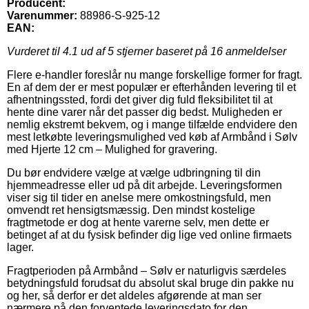
Producent:
Varenummer:
88986-S-925-12
EAN:
Vurderet til
4.1
ud af 5 stjerner baseret på
16
anmeldelser
Flere e-handler foreslår nu mange forskellige former for fragt.
En af dem der er mest populær er efterhånden levering til et
afhentningssted, fordi det giver dig fuld fleksibilitet til at
hente dine varer når det passer dig bedst. Muligheden er
nemlig ekstremt bekvem, og i mange tilfælde endvidere den
mest letkøbte leveringsmulighed ved køb af Armbånd i Sølv
med Hjerte 12 cm – Mulighed for gravering.
Du bør endvidere vælge at vælge udbringning til din
hjemmeadresse eller ud på dit arbejde. Leveringsformen
viser sig til tider en anelse mere omkostningsfuld, men
omvendt ret hensigtsmæssig. Den mindst kostelige
fragtmetode er dog at hente varerne selv, men dette er
betinget af at du fysisk befinder dig lige ved online firmaets
lager.
Fragtperioden på Armbånd – Sølv er naturligvis særdeles
betydningsfuld forudsat du absolut skal bruge din pakke nu
og her, så derfor er det aldeles afgørende at man ser
nærmere på den forventede leveringsdato for den