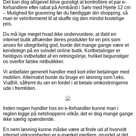
Det kan dog alligevel blive gunstigt at kontrollere et par e-
forhandlere efter rabat på Armbånd i Sølv med Hjerte 12 cm
– Mulighed for gravering før du færdiggør din shopping, så
man er velinformeret til at skaffe sig den mindst kostelige
pris.
Du må lige meget hvad ikke undervurdere, at ifald en
internet butik afhænder deres produkter for en pris som
anses for ubegribelig god, burde det mange gange være et
kendetegn på en svindel online butik. Kortbetalinger er
heldigvis indbefattet af en retningslinje, hvilket begunstiger
os overfor falske netbutikker.
Vi anbefaler generelt handler med kort eller betalinger med
mobilen. Alternativt burde du bruge en løsning som f.eks.
ViaBill, såfremt du ser en fordel i at betale omkostningerne
ude i fremtiden.
Inden nogen handler hos en e-forhandler kunne man i
reglen kigge på netshoppens vilkår, det er dog mange gange
ikke særlig spændende.
En nem løsning kunne måske være at finde ud af hvorvidt
internet virksomheden er e-mærket medlem, grundet at det