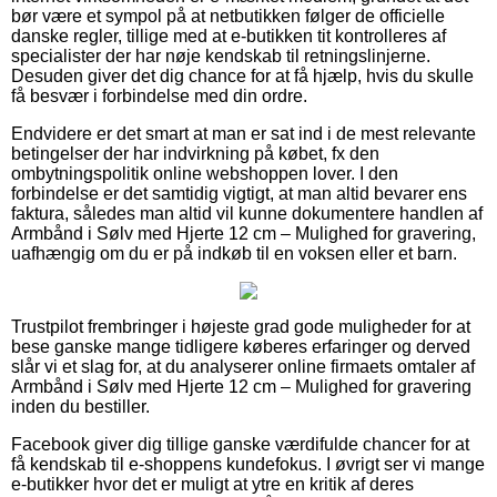
bør være et sympol på at netbutikken følger de officielle
danske regler, tillige med at e-butikken tit kontrolleres af
specialister der har nøje kendskab til retningslinjerne.
Desuden giver det dig chance for at få hjælp, hvis du skulle
få besvær i forbindelse med din ordre.
Endvidere er det smart at man er sat ind i de mest relevante
betingelser der har indvirkning på købet, fx den
ombytningspolitik online webshoppen lover. I den
forbindelse er det samtidig vigtigt, at man altid bevarer ens
faktura, således man altid vil kunne dokumentere handlen af
Armbånd i Sølv med Hjerte 12 cm – Mulighed for gravering,
uafhængig om du er på indkøb til en voksen eller et barn.
Trustpilot frembringer i højeste grad gode muligheder for at
bese ganske mange tidligere køberes erfaringer og derved
slår vi et slag for, at du analyserer online firmaets omtaler af
Armbånd i Sølv med Hjerte 12 cm – Mulighed for gravering
inden du bestiller.
Facebook giver dig tillige ganske værdifulde chancer for at
få kendskab til e-shoppens kundefokus. I øvrigt ser vi mange
e-butikker hvor det er muligt at ytre en kritik af deres