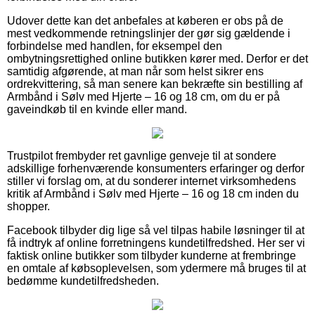
Udover dette kan det anbefales at køberen er obs på de
mest vedkommende retningslinjer der gør sig gældende i
forbindelse med handlen, for eksempel den
ombytningsrettighed online butikken kører med. Derfor er det
samtidig afgørende, at man når som helst sikrer ens
ordrekvittering, så man senere kan bekræfte sin bestilling af
Armbånd i Sølv med Hjerte – 16 og 18 cm, om du er på
gaveindkøb til en kvinde eller mand.
Trustpilot frembyder ret gavnlige genveje til at sondere
adskillige forhenværende konsumenters erfaringer og derfor
stiller vi forslag om, at du sonderer internet virksomhedens
kritik af Armbånd i Sølv med Hjerte – 16 og 18 cm inden du
shopper.
Facebook tilbyder dig lige så vel tilpas habile løsninger til at
få indtryk af online forretningens kundetilfredshed. Her ser vi
faktisk online butikker som tilbyder kunderne at frembringe
en omtale af købsoplevelsen, som ydermere må bruges til at
bedømme kundetilfredsheden.