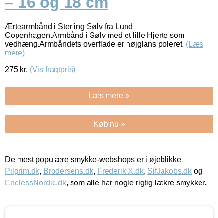
– 16 og 18 cm
Ærtearmbånd i Sterling Sølv fra Lund
Copenhagen.Armbånd i Sølv med et lille Hjerte som
vedhæng.Armbåndets overflade er højglans poleret.
(Læs
mere)
275
kr.
(Vis fragtpris)
Læs mere »
Køb nu »
De mest populære smykke-webshops er i øjeblikket
Pilgrim.dk
,
Brodersens.dk
,
FrederikIX.dk
,
SifJakobs.dk
og
EndlessNordic.dk
, som alle har nogle rigtig lækre smykker.