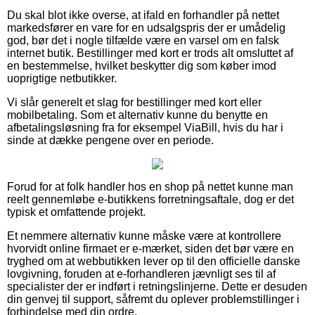
Du skal blot ikke overse, at ifald en forhandler på nettet
markedsfører en vare for en udsalgspris der er umådelig
god, bør det i nogle tilfælde være en varsel om en falsk
internet butik. Bestillinger med kort er trods alt omsluttet af
en bestemmelse, hvilket beskytter dig som køber imod
uoprigtige netbutikker.
Vi slår generelt et slag for bestillinger med kort eller
mobilbetaling. Som et alternativ kunne du benytte en
afbetalingsløsning fra for eksempel ViaBill, hvis du har i
sinde at dække pengene over en periode.
Forud for at folk handler hos en shop på nettet kunne man
reelt gennemløbe e-butikkens forretningsaftale, dog er det
typisk et omfattende projekt.
Et nemmere alternativ kunne måske være at kontrollere
hvorvidt online firmaet er e-mærket, siden det bør være en
tryghed om at webbutikken lever op til den officielle danske
lovgivning, foruden at e-forhandleren jævnligt ses til af
specialister der er indført i retningslinjerne. Dette er desuden
din genvej til support, såfremt du oplever problemstillinger i
forbindelse med din ordre.