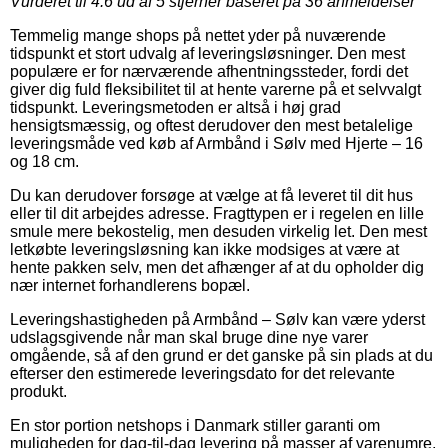
Vurderet til
4.6
ud af 5 stjerner baseret på
36
anmeldelser
Temmelig mange shops på nettet yder på nuværende
tidspunkt et stort udvalg af leveringsløsninger. Den mest
populære er for nærværende afhentningssteder, fordi det
giver dig fuld fleksibilitet til at hente varerne på et selvvalgt
tidspunkt. Leveringsmetoden er altså i høj grad
hensigtsmæssig, og oftest derudover den mest betalelige
leveringsmåde ved køb af Armbånd i Sølv med Hjerte – 16
og 18 cm.
Du kan derudover forsøge at vælge at få leveret til dit hus
eller til dit arbejdes adresse. Fragttypen er i regelen en lille
smule mere bekostelig, men desuden virkelig let. Den mest
letkøbte leveringsløsning kan ikke modsiges at være at
hente pakken selv, men det afhænger af at du opholder dig
nær internet forhandlerens bopæl.
Leveringshastigheden på Armbånd – Sølv kan være yderst
udslagsgivende når man skal bruge dine nye varer
omgående, så af den grund er det ganske på sin plads at du
efterser den estimerede leveringsdato for det relevante
produkt.
En stor portion netshops i Danmark stiller garanti om
muligheden for dag-til-dag levering på masser af varenumre,