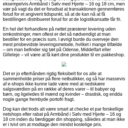
eksempelvis Armbånd i Sølv med Hjerte – 16 og 18 cm, men
vær på vagt da det er forudsat at transaktionen gennemføres
forud for et angivent tidspunkt, så at de kan nå at få
bestillingen distribueret forud for at de logistikansatte får fri.
En hel del forhandlere på nettet præsterer levering uden
omkostninger, men oftest er det så nødvendigt at man
bestiller for en præcis sum. I øvrigt burde du overveje den
mest prisbevidste leveringsmetode, hvilket i mange tilfælde
– om man befinder sig tæt på Odense, Middelfart eller
Gilleleje – vil være at få kørt dine produkter til en pakkeshop.
Det er jo efterhånden rigtig fleksibelt for os alle at
sammenholde priser på flere netbutikker, og så har massevis
af e-shops ikke kunne lade være med at nedskære
salgsværdien på en række af deres varer – til babyer og
børn, og ligeledes til mænd og kvinder – drastisk, og endda
nogle gange frembyde portofri fragt.
Dog kan det trods alt være smart at checke et par forskellige
netshops efter rabat på Armbånd i Sølv med Hjerte – 16 og
18 cm inden du færdiggør din shopping, således at man ikke
er i tvivl om at modtage den mindst kostelige pris.