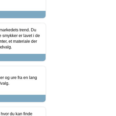
markedets trend. Du
e smykker er lavet i de
ter, et materiale der
udvalg.
 og ure fra en lang
dvalg.
 hvor du kan finde