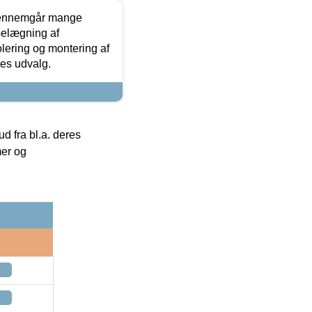
gennemgår mange
 belægning af
olering og montering af
res udvalg.
 fra bl.a. deres
mer og