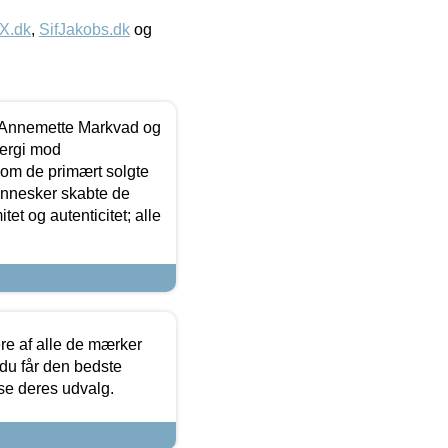
IX.dk
,
SifJakobs.dk
og
- Annemette Markvad og
ergi mod
som de primært solgte
mennesker skabte de
et og autenticitet; alle
.
re af alle de mærker
 du får den bedste
 se deres udvalg.