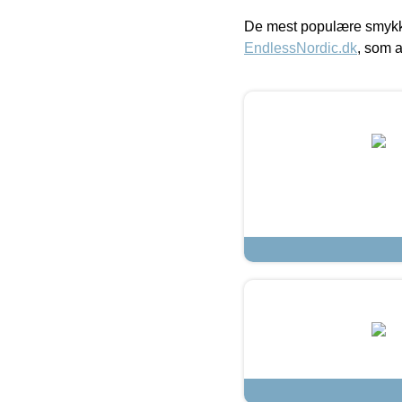
De mest populære smykk
EndlessNordic.dk
, som a