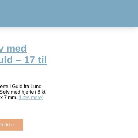
lv med
uld – 17 til
rte i Guld fra Lund
lv med hjerte i 8 kt,
 x 7 mm.
(Læs mere)
b nu »