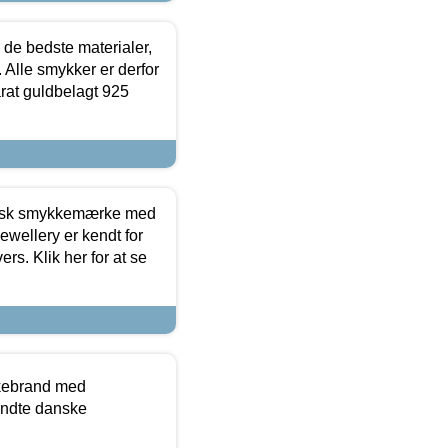
 de bedste materialer,
 Alle smykker er derfor
arat guldbelagt 925
dansk smykkemærke med
ewellery er kendt for
ers. Klik her for at se
kkebrand med
ndte danske