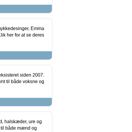
mykkedesinger, Emma
ik her for at se deres
ksisteret siden 2007.
nt til både voksne og
, halskæder, ure og
r til både mænd og