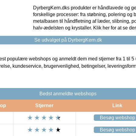
DyrbergKern.dks produkter er håndlavede og 
forskellige processer: fra støbning, polering og
metalbasen til håndfletning af læder, slibning, p
halv-ædelsten og krystaller. Klik her for at se de
Se udvalget på DyrbergKern.dk
t populære webshops og anmeldt dem med stjerner fra 1 til 5 ud
rrelse, kundeservice, brugervenlighed, betingelser, leveringsfor
Bedst anmeldte webshops
op
Stjerner
Link
Besøg webshop
Besøg webshop