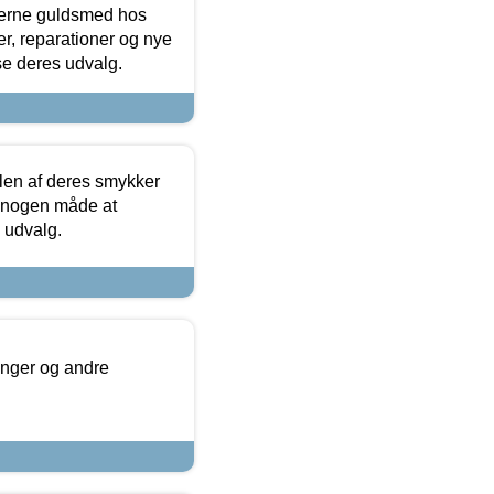
terne guldsmed hos
r, reparationer og nye
se deres udvalg.
len af deres smykker
å nogen måde at
s udvalg.
inger og andre