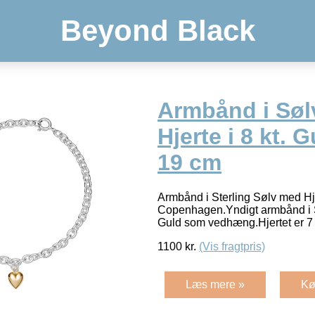
Beyond Black
Armbånd i Sø
Hjerte i 8 kt. G
19 cm
Armbånd i Sterling Sølv med Hje
Copenhagen.Yndigt armbånd i Sø
Guld som vedhæng.Hjertet er 7
1100
kr.
(Vis fragtpris)
Læs mere »
Kø