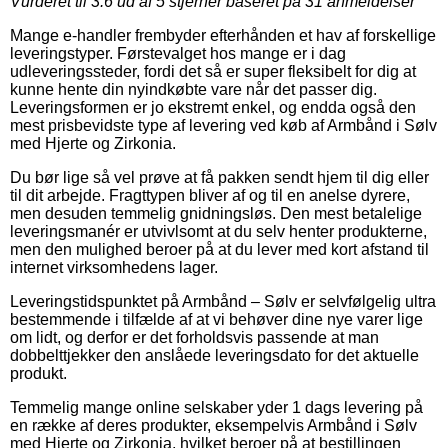
Vurderet til
3.6
ud af 5 stjerner baseret på
31
anmeldelser
Mange e-handler frembyder efterhånden et hav af forskellige
leveringstyper. Førstevalget hos mange er i dag
udleveringssteder, fordi det så er super fleksibelt for dig at
kunne hente din nyindkøbte vare når det passer dig.
Leveringsformen er jo ekstremt enkel, og endda også den
mest prisbevidste type af levering ved køb af Armbånd i Sølv
med Hjerte og Zirkonia.
Du bør lige så vel prøve at få pakken sendt hjem til dig eller
til dit arbejde. Fragttypen bliver af og til en anelse dyrere,
men desuden temmelig gnidningsløs. Den mest betalelige
leveringsmanér er utvivlsomt at du selv henter produkterne,
men den mulighed beroer på at du lever med kort afstand til
internet virksomhedens lager.
Leveringstidspunktet på Armbånd – Sølv er selvfølgelig ultra
bestemmende i tilfælde af at vi behøver dine nye varer lige
om lidt, og derfor er det forholdsvis passende at man
dobbelttjekker den anslåede leveringsdato for det aktuelle
produkt.
Temmelig mange online selskaber yder 1 dags levering på
en række af deres produkter, eksempelvis Armbånd i Sølv
med Hjerte og Zirkonia, hvilket beroer på at bestillingen