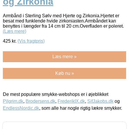
og Zirkonia
Armbånd i Sterling Sølv med Hjerte og Zirkonia.Hjertet er
besat med funklende hvide zirkoniasten.Armbåndet kan
benyttes i længder fra 14 cm til 20 cm.Overfladen er poleret.
(Læs mere)
425
kr.
(Vis fragtpris)
Læs mere »
Køb nu »
De mest populære smykke-webshops er i øjeblikket
Pilgrim.dk
,
Brodersens.dk
,
FrederikIX.dk
,
SifJakobs.dk
og
EndlessNordic.dk
, som alle har nogle rigtig lækre smykker.