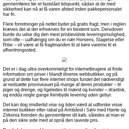
gennemføres før et fastslået tidspunkt, sådan at de med
sikkerhed kan nå at få varen afsted inden pakkepersonalet
har fri.
Flere forretninger på nettet byder på gratis fragt, men i reglen
kræves det at der erhverves for en bestemt sum. Derudover
burde du udse dig den mest prisbevidste leveringsmulighed,
som ofte – uafhængig om du er nær Horsens, Slagelse eller
Ribe – vil være at få fragtmanden til at køre varerne til et
afhentningssted.
Det er i dag ultra overkommeligt for internetbrugere at finde
information om priser i blandt diverse webbutikker, og på
grund af dette har flere internet shops fundet det nødvendigt
at nedsætte prisniveauet på mange af deres produkter – til
piger og drenge, og ligeledes til mænd og kvinder – drastisk,
og endda nogle gange frembyde levering uden gebyr.
Det kan dog imidlertid vise sig tiden værd at udforske visse
internet butikker efter rabat på Armbånd i Sølv med Hjerte og
Zirkonia forinden du gennemfører dit køb, således at man er
på den sikre side med at opnå den laveste pris.