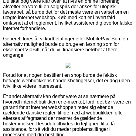
Du skal dog være klar over, at hvis en online forretning
afsætter en vare til en salgspris der anses for utopisk
favorabel, så burde det for det meste være en varsel om en
uægte internet webshop. Køb med kort er i hvert fald
omfavnet af et reglement, hvilket assisterer dig overfor falske
internet forhandlere.
Generelt foreslår vi kortbetalinger eller MobilePay. Som en
alternativ mulighed burde du bruge en løsning som for
eksempel ViaBill, når du vil finansiere beløbet af flere
omgange.
Forud for at nogen bestiller i en shop burde de faktisk
betragte webbutikkens handelsbetingelser, det er dog uden
tvivl ikke videre interessant.
Et andet alternativ kan derfor være at se nærmere på
hvorvidt internet butikken er e-mærket, fordi det bør være en
garanti for at internet webshoppen retter sig efter de
gældende danske regler, tillige med at webbutikken ofte
efterses af fagmænd der mestrer de gældende
bestemmelser. Desuden tilbydes du lejlighed til at få
assistance, for så vidt du møder problemstillinger i
processen med din bestilling.