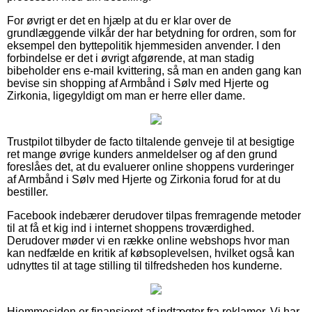
For øvrigt er det en hjælp at du er klar over de
grundlæggende vilkår der har betydning for ordren, som for
eksempel den byttepolitik hjemmesiden anvender. I den
forbindelse er det i øvrigt afgørende, at man stadig
bibeholder ens e-mail kvittering, så man en anden gang kan
bevise sin shopping af Armbånd i Sølv med Hjerte og
Zirkonia, ligegyldigt om man er herre eller dame.
Trustpilot tilbyder de facto tiltalende genveje til at besigtige
ret mange øvrige kunders anmeldelser og af den grund
foreslåes det, at du evaluerer online shoppens vurderinger
af Armbånd i Sølv med Hjerte og Zirkonia forud for at du
bestiller.
Facebook indebærer derudover tilpas fremragende metoder
til at få et kig ind i internet shoppens troværdighed.
Derudover møder vi en række online webshops hvor man
kan nedfælde en kritik af købsoplevelsen, hvilket også kan
udnyttes til at tage stilling til tilfredsheden hos kunderne.
Hjemmesiden er finansieret af indtægter fra reklamer. Vi har