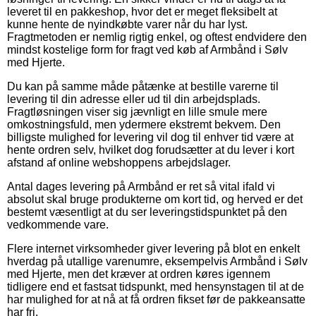
leveret til en pakkeshop, hvor det er meget fleksibelt at
kunne hente de nyindkøbte varer når du har lyst.
Fragtmetoden er nemlig rigtig enkel, og oftest endvidere den
mindst kostelige form for fragt ved køb af Armbånd i Sølv
med Hjerte.
Du kan på samme måde påtænke at bestille varerne til
levering til din adresse eller ud til din arbejdsplads.
Fragtløsningen viser sig jævnligt en lille smule mere
omkostningsfuld, men ydermere ekstremt bekvem. Den
billigste mulighed for levering vil dog til enhver tid være at
hente ordren selv, hvilket dog forudsætter at du lever i kort
afstand af online webshoppens arbejdslager.
Antal dages levering på Armbånd er ret så vital ifald vi
absolut skal bruge produkterne om kort tid, og herved er det
bestemt væsentligt at du ser leveringstidspunktet på den
vedkommende vare.
Flere internet virksomheder giver levering på blot en enkelt
hverdag på utallige varenumre, eksempelvis Armbånd i Sølv
med Hjerte, men det kræver at ordren køres igennem
tidligere end et fastsat tidspunkt, med hensynstagen til at de
har mulighed for at nå at få ordren fikset før de pakkeansatte
har fri.