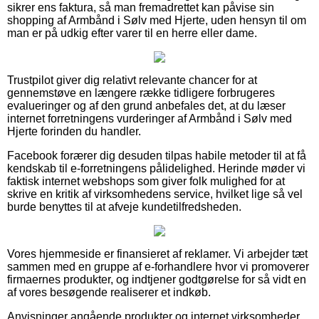
sikrer ens faktura, så man fremadrettet kan påvise sin
shopping af Armbånd i Sølv med Hjerte, uden hensyn til om
man er på udkig efter varer til en herre eller dame.
Trustpilot giver dig relativt relevante chancer for at
gennemstøve en længere række tidligere forbrugeres
evalueringer og af den grund anbefales det, at du læser
internet forretningens vurderinger af Armbånd i Sølv med
Hjerte forinden du handler.
Facebook forærer dig desuden tilpas habile metoder til at få
kendskab til e-forretningens pålidelighed. Herinde møder vi
faktisk internet webshops som giver folk mulighed for at
skrive en kritik af virksomhedens service, hvilket lige så vel
burde benyttes til at afveje kundetilfredsheden.
Vores hjemmeside er finansieret af reklamer. Vi arbejder tæt
sammen med en gruppe af e-forhandlere hvor vi promoverer
firmaernes produkter, og indtjener godtgørelse for så vidt en
af vores besøgende realiserer et indkøb.
Anvisninger angående produkter og internet virksomheder