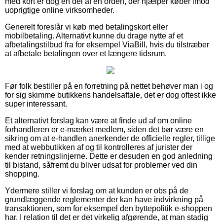
med kort er dog en del af en orden, der hjælper køber imod
uoprigtige online virksomheder.
Generelt foreslår vi køb med betalingskort eller
mobilbetaling. Alternativt kunne du drage nytte af et
afbetalingstilbud fra for eksempel ViaBill, hvis du tilstræber
at afbetale betalingen over et længere tidsrum.
Før folk bestiller på en forretning på nettet behøver man i og
for sig skimme butikkens handelsaftale, det er dog oftest ikke
super interessant.
Et alternativt forslag kan være at finde ud af om online
forhandleren er e-mærket medlem, siden det bør være en
sikring om at e-handlen anerkender de officielle regler, tillige
med at webbutikken af og til kontrolleres af jurister der
kender retningslinjerne. Dette er desuden en god anledning
til bistand, såfremt du bliver udsat for problemer ved din
shopping.
Ydermere stiller vi forslag om at kunden er obs på de
grundlæggende reglementer der kan have indvirkning på
transaktionen, som for eksempel den byttepolitik e-shoppen
har. I relation til det er det virkelig afgørende, at man stadig