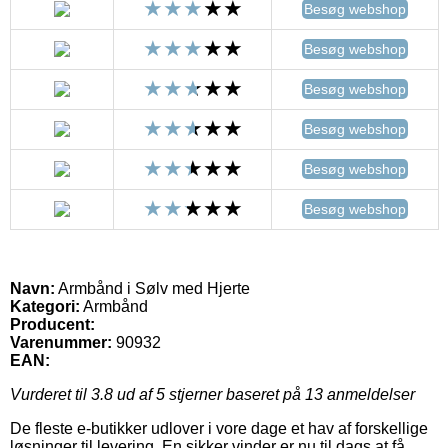
Besøg webshop
Besøg webshop
Besøg webshop
Besøg webshop
Besøg webshop
Besøg webshop
Navn:
Armbånd i Sølv med Hjerte
Kategori:
Armbånd
Producent:
Varenummer:
90932
EAN:
Vurderet til
3.8
ud af 5 stjerner baseret på
13
anmeldelser
De fleste e-butikker udlover i vore dage et hav af forskellige
løsninger til levering. En sikker vinder er nu til dags at få