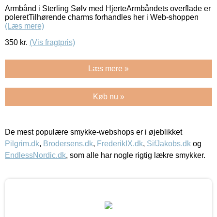
Armbånd i Sterling Sølv med HjerteArmbåndets overflade er
poleretTilhørende charms forhandles her i Web-shoppen
(Læs mere)
350
kr.
(Vis fragtpris)
Læs mere »
Køb nu »
De mest populære smykke-webshops er i øjeblikket
Pilgrim.dk
,
Brodersens.dk
,
FrederikIX.dk
,
SifJakobs.dk
og
EndlessNordic.dk
, som alle har nogle rigtig lækre smykker.