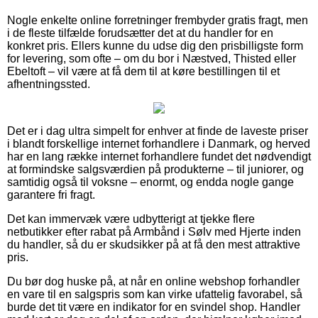
Nogle enkelte online forretninger frembyder gratis fragt, men
i de fleste tilfælde forudsætter det at du handler for en
konkret pris. Ellers kunne du udse dig den prisbilligste form
for levering, som ofte – om du bor i Næstved, Thisted eller
Ebeltoft – vil være at få dem til at køre bestillingen til et
afhentningssted.
Det er i dag ultra simpelt for enhver at finde de laveste priser
i blandt forskellige internet forhandlere i Danmark, og herved
har en lang række internet forhandlere fundet det nødvendigt
at formindske salgsværdien på produkterne – til juniorer, og
samtidig også til voksne – enormt, og endda nogle gange
garantere fri fragt.
Det kan immervæk være udbytterigt at tjekke flere
netbutikker efter rabat på Armbånd i Sølv med Hjerte inden
du handler, så du er skudsikker på at få den mest attraktive
pris.
Du bør dog huske på, at når en online webshop forhandler
en vare til en salgspris som kan virke ufattelig favorabel, så
burde det tit være en indikator for en svindel shop. Handler