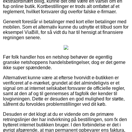
ekstraordinært billig, kunne det ofte være en varsel om en
fup online butik. Kortbestillinger er trods alt omfattet af et
reglement, hvilket forsvarer dig overfor falske e-firmaer.
Generelt foreslår vi betalinger med kort eller betalinger med
mobilen. Som et alternativ kunne du udnytte et tilbud som for
eksempel ViaBill, for så vidt du har til hensigt at finansiere
regningen senere.
Før folk handler hos en netshop behøver de egentlig
granske netshoppens handelsbetingelser, dog er det gerne
ikke super spændende.
Alternativet kunne være at efterse hvorvidt e-butikken er
verificeret af e-mærket, grundet at det almindeligvis er et
signal om at internet selskabet forsvarer de officielle regler,
samt at den af og til gennemses af fagfolk der kender til
lovgivningen. Dette er desuden en god mulighed for støtte,
såfremt du forvoldes problemstillinger ved dit køb.
Desuden er det klogt at du er vidende om de primære
retningslinjer der har indvirkning på bestillingen, som fx den
bytteret internet butikken bruger. I den forbindelse er det i
øvrigt afgørende, at man permanent opbevarer ens faktura,