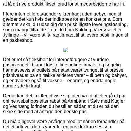
at få dit nye produkt fikset forud for at medarbejderne har fri.
Flere internet foretagender sikrer fragt uden gebyr, men tit
gælder det kun hvis der indkøbes for en konkret pris. Som
alternativ skal du udse dig den prisbilligste leveringsløsning,
som i mange tilfælde – om du bor i Kolding, Værløse eller
Jyllinge – vil være at få fragtfirmaet til at levere bestillingen til
en pakkeshop.
Det er ret så fleksibelt for internetbrugere at vurdere
prisniveauet i blandt forskellige online firmaer, og følgelig
har massevis af outlets på nettet været tvunget til at presse
prisniveauet på en række af deres varer – til børn og babyer,
og endvidere også til voksne – enormt, og endda nogle
gange yde fri fragt.
Derfor kan det imidlertid vise sig tiden værd at eftergå et par
online webshops efter rabat på Armbånd i Sølv med Kugler
og Vedhæng forinden du bestiller, sådan at du er på den
sikre side med at antage den bedste pris.
Du må alligevel være årvågen med, at når en forhandler på
nettet udlover deres varer for en pris der kan ses som