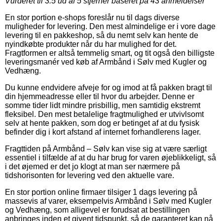
Vurderet til
3.5
ud af 5 stjerner baseret på
43
anmeldelser
En stor portion e-shops foreslår nu til dags diverse
muligheder for levering. Den mest almindelige er i vore dage
levering til en pakkeshop, så du nemt selv kan hente de
nyindkøbte produkter når du har mulighed for det.
Fragtformen er altså temmelig smart, og tit også den billigste
leveringsmanér ved køb af Armbånd i Sølv med Kugler og
Vedhæng.
Du kunne endvidere afveje for og imod at få pakken bragt til
din hjemmeadresse eller til hvor du arbejder. Denne er
somme tider lidt mindre prisbillig, men samtidig ekstremt
fleksibel. Den mest betalelige fragtmulighed er utvivlsomt
selv at hente pakken, som dog er betinget af at du fysisk
befinder dig i kort afstand af internet forhandlerens lager.
Fragttiden på Armbånd – Sølv kan vise sig at være særligt
essentiel i tilfælde af at du har brug for varen øjeblikkeligt, så
i det øjemed er det jo klogt at man ser nærmere på
tidshorisonten for levering ved den aktuelle vare.
En stor portion online firmaer tilsiger 1 dags levering på
massevis af varer, eksempelvis Armbånd i Sølv med Kugler
og Vedhæng, som alligevel er forudsat at bestillingen
anbringes inden et givent tidspunkt, så de garanteret kan nå