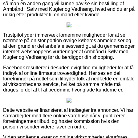
så man en anden gang vil kunne påvise sin bestilling af
Armbånd i Sølv med Kugler og Vedhæng, hvad end du er på
udkig efter produkter til en mand eller kvinde.
Trustpilot yder immervæk fornemme muligheder for at se
nærmere på en stor portion øvrige køberes anmeldelser og
af den grund er det anbefalelsesværdigt, at du gennemsøger
internet webshoppens vurderinger af Armbånd i Sølv med
Kugler og Vedhæng før du færdiggør din shopping.
Facebook resulterer i desuden evigt fine muligheder for at få
indtryk af online firmaets troværdighed. Her ses en del
forretninger på nettet som tilbyder folk at nedfælde en omtale
af virksomhedens service, hvilket på samme måde må
drages fordel af til at bedømme hvor glade kunderne er.
Dette website er finansieret af indtægter fra annoncer. Vi har
samarbejder med flere online varehuse når vi publicerer
forretningernes tilbud, og høster kommission hvis den
person vi sender videre laver en ordre.
Viden angående varer og online virksomheder ajourføres