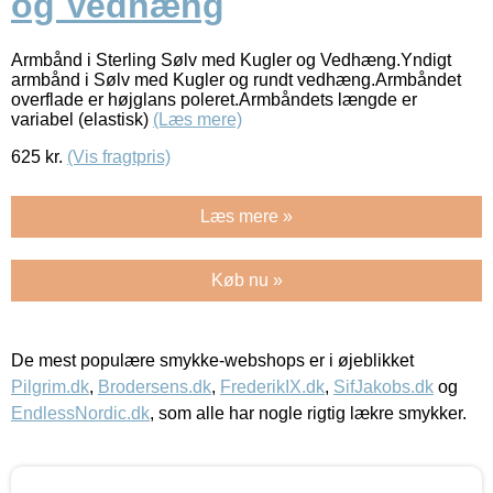
og Vedhæng
Armbånd i Sterling Sølv med Kugler og Vedhæng.Yndigt
armbånd i Sølv med Kugler og rundt vedhæng.Armbåndet
overflade er højglans poleret.Armbåndets længde er
variabel (elastisk)
(Læs mere)
625
kr.
(Vis fragtpris)
Læs mere »
Køb nu »
De mest populære smykke-webshops er i øjeblikket
Pilgrim.dk
,
Brodersens.dk
,
FrederikIX.dk
,
SifJakobs.dk
og
EndlessNordic.dk
, som alle har nogle rigtig lækre smykker.