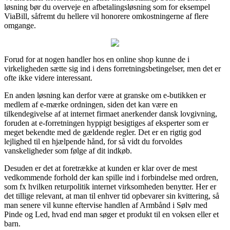
løsning bør du overveje en afbetalingsløsning som for eksempel
ViaBill, såfremt du hellere vil honorere omkostningerne af flere
omgange.
Forud for at nogen handler hos en online shop kunne de i
virkeligheden sætte sig ind i dens forretningsbetingelser, men det er
ofte ikke videre interessant.
En anden løsning kan derfor være at granske om e-butikken er
medlem af e-mærke ordningen, siden det kan være en
tilkendegivelse af at internet firmaet anerkender dansk lovgivning,
foruden at e-forretningen hyppigt besigtiges af eksperter som er
meget bekendte med de gældende regler. Det er en rigtig god
lejlighed til en hjælpende hånd, for så vidt du forvoldes
vanskeligheder som følge af dit indkøb.
Desuden er det at foretrække at kunden er klar over de mest
vedkommende forhold der kan spille ind i forbindelse med ordren,
som fx hvilken returpolitik internet virksomheden benytter. Her er
det tillige relevant, at man til enhver tid opbevarer sin kvittering, så
man senere vil kunne eftervise handlen af Armbånd i Sølv med
Pinde og Led, hvad end man søger et produkt til en voksen eller et
barn.