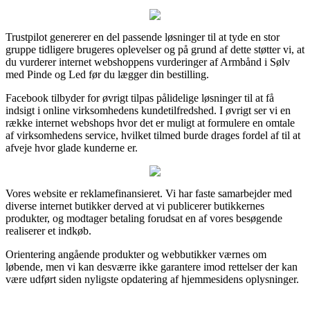
Trustpilot genererer en del passende løsninger til at tyde en stor
gruppe tidligere brugeres oplevelser og på grund af dette støtter vi, at
du vurderer internet webshoppens vurderinger af Armbånd i Sølv
med Pinde og Led før du lægger din bestilling.
Facebook tilbyder for øvrigt tilpas pålidelige løsninger til at få
indsigt i online virksomhedens kundetilfredshed. I øvrigt ser vi en
række internet webshops hvor det er muligt at formulere en omtale
af virksomhedens service, hvilket tilmed burde drages fordel af til at
afveje hvor glade kunderne er.
Vores website er reklamefinansieret. Vi har faste samarbejder med
diverse internet butikker derved at vi publicerer butikkernes
produkter, og modtager betaling forudsat en af vores besøgende
realiserer et indkøb.
Orientering angående produkter og webbutikker værnes om
løbende, men vi kan desværre ikke garantere imod rettelser der kan
være udført siden nyligste opdatering af hjemmesidens oplysninger.