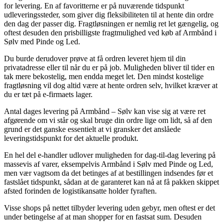
for levering. En af favoritterne er på nuværende tidspunkt
udleveringssteder, som giver dig fleksibiliteten til at hente din ordre
den dag der passer dig. Fragtløsningen er nemlig ret let gængelig, og
oftest desuden den prisbilligste fragtmulighed ved køb af Armbånd i
Sølv med Pinde og Led.
Du burde derudover prøve at få ordren leveret hjem til din
privatadresse eller til når du er på job. Muligheden bliver til tider en
tak mere bekostelig, men endda meget let. Den mindst kostelige
fragtløsning vil dog altid være at hente ordren selv, hvilket kræver at
du er tæt på e-firmaets lager.
Antal dages levering på Armbånd – Sølv kan vise sig at være ret
afgørende om vi står og skal bruge din ordre lige om lidt, så af den
grund er det ganske essentielt at vi gransker det anslåede
leveringstidspunkt for det aktuelle produkt.
En hel del e-handler udlover muligheden for dag-til-dag levering på
massevis af varer, eksempelvis Armbånd i Sølv med Pinde og Led,
men vær vagtsom da det betinges af at bestillingen indsendes før et
fastslået tidspunkt, sådan at de garanteret kan nå at få pakken skippet
afsted forinden de logistikansatte holder fyraften.
Visse shops på nettet tilbyder levering uden gebyr, men oftest er det
under betingelse af at man shopper for en fastsat sum. Desuden