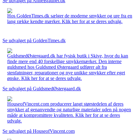
Se udvalget på AnneBrauner.dk
Hos GoldenTimes.dk sælger de moderne smykker og ure fra en
lang række kendte mærker. Klik her for at se deres udvalg.
Se udvalget på GoldenTimes.dk
GuldsmedØstergaard.dk har fysisk butik i Skive, hvor du kan
finde mere end 40 forskellige smykkemærker. Den interne
guldsmed hos Guldsmed Østergaard udfører alt fra
stenfatninger, reparationer og nye unikke smykker efter eget
ønske. Klik her for at se deres udvalg.
Se udvalget på GuldsmedØstergaard.dk
HouseofVincent.com producerer langt størstedelen af deres
smykker af genanvendte og naturlige materialer uden på nogen
måde at kompromittere kvaliteten. Klik her for at se deres
udvalg.
Se udvalget på HouseofVincent.com