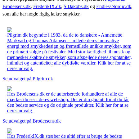
Brodersens.dk
,
FrederikIX.dk
,
SifJakobs.dk
og
EndlessNordic.dk
,
som alle har nogle rigtig lækre smykker.
Pilgrim.dk begyndte i 1983, da de to danskere - Annemette
Markvad og Thomas Adamsen – rettede deres innovative
energi mod smykkedesign og fremstillede unikke smykker, som
de primært solgte på festivaler. Med stor kærlighed til musik og
mennesker skabte de smykker, som afspejlede deres spontanitet,
intimitet og autenticitet; alle dybtfølte værdier. Klik her for at se
deres udvalg.
Se udvalget på Pilgrim.dk
Hos Brodersens.dk er de autoriserede forhandlere af alle de
mærker du ser i deres webshop. Det er din garanti for at du får
den bedste service og de originale produkter. Klik her for at se
deres udvalg.
Se udvalget på Brodersens.dk
Hos FrederikIX.dk stræber de altid efter at bruge de bedste