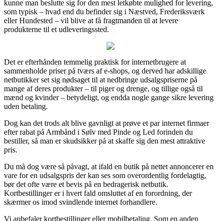
kunne man beslutte sig for den mest letkøbte mulighed for levering,
som typisk – hvad end du befinder sig i Næstved, Frederiksværk
eller Hundested – vil blive at få fragtmanden til at levere
produkterne til et udleveringssted.
Det er efterhånden temmelig praktisk for internetbrugere at
sammenholde priser på tværs af e-shops, og derved har adskillige
netbutikker set sig nødsaget til at nedbringe udsalgspriserne på
mange af deres produkter – til piger og drenge, og tillige også til
mænd og kvinder – betydeligt, og endda nogle gange sikre levering
uden betaling.
Dog kan det trods alt blive gavnligt at prøve et par internet firmaer
efter rabat på Armbånd i Sølv med Pinde og Led forinden du
bestiller, så man er skudsikker på at skaffe sig den mest attraktive
pris.
Du må dog være så påvagt, at ifald en butik på nettet annoncerer en
vare for en udsalgspris der kan ses som overordentlig fordelagtig,
bør det ofte være et bevis på en bedragerisk netbutik.
Kortbestillinger er i hvert fald omsluttet af en forordning, der
skærmer os imod svindlende internet forhandlere.
Vi anbefaler kortbestillinger eller mobilbetaling. Som en anden