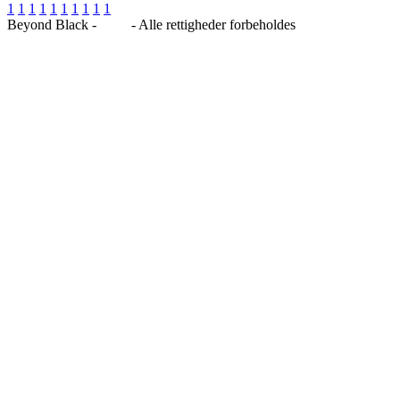
1
1
1
1
1
1
1
1
1
1
Beyond Black -
Blog
- Alle rettigheder forbeholdes