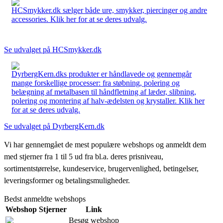
HCSmykker.dk sælger både ure, smykker, piercinger og andre
accessories. Klik her for at se deres udvalg.
Se udvalget på HCSmykker.dk
DyrbergKern.dks produkter er håndlavede og gennemgår
mange forskellige processer: fra støbning, polering og
belægning af metalbasen til håndfletning af læder, slibning,
polering og montering af halv-ædelsten og krystaller. Klik her
for at se deres udvalg.
Se udvalget på DyrbergKern.dk
Vi har gennemgået de mest populære webshops og anmeldt dem
med stjerner fra 1 til 5 ud fra bl.a. deres prisniveau,
sortimentstørrelse, kundeservice, brugervenlighed, betingelser,
leveringsformer og betalingsmuligheder.
Bedst anmeldte webshops
Webshop
Stjerner
Link
Besøg webshop