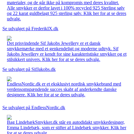
materialer, og de går ikke på kompromis med deres kvalitet.
Alle smykker er derfor lavet i 100% recycled 925 Sterling sølv
og 22 karat guldbelagt 925 sterling sølv. Klik her for at se deres
udvalg.
Se udvalget på FrederikIX.dk
Det prisvindende Sif Jakobs Jewellery er et dansk
smykkemærke med et genkendeligt og moderne udtryk. Sif
Jakobs Jewellery er kendt for sine karakteristiske smykker og et
stilsikkert univers. Klik her for at se deres udvalg.
Se udvalget på SifJakobs.dk
EndlessNordic.dk er et eksklusivt nordisk smykkebrand med
verdensomspændende succes skabt af anderkendte danske
designere. Klik her for at se deres udvalg.
Se udvalget på EndlessNordic.dk
Bag LindebækSmykker.dk står en autodidakt smykkedesinger,
Emma Lindebæk, som er stifter af Lindebæk smykker. Klik her
for at se deres udvalg.