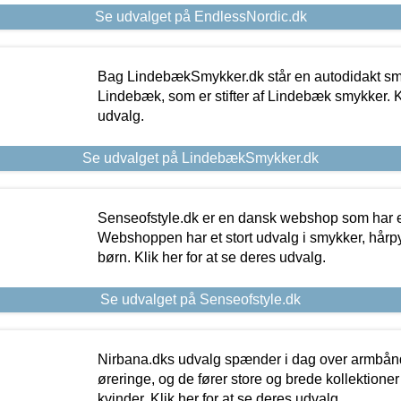
Se udvalget på EndlessNordic.dk
Bag LindebækSmykker.dk står en autodidakt s
Lindebæk, som er stifter af Lindebæk smykker. Kl
udvalg.
Se udvalget på LindebækSmykker.dk
Senseofstyle.dk er en dansk webshop som har e
Webshoppen har et stort udvalg i smykker, hårpy
børn. Klik her for at se deres udvalg.
Se udvalget på Senseofstyle.dk
Nirbana.dks udvalg spænder i dag over armbånd
øreringe, og de fører store og brede kollektione
kvinder. Klik her for at se deres udvalg.