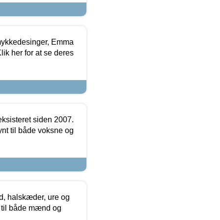
mykkedesinger, Emma
ik her for at se deres
ksisteret siden 2007.
nt til både voksne og
, halskæder, ure og
r til både mænd og