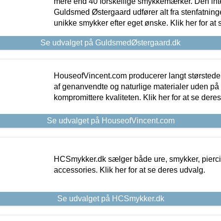
mere end 40 forskellige smykkemærker. Den in
Guldsmed Østergaard udfører alt fra stenfatninge
unikke smykker efter eget ønske. Klik her for at 
Se udvalget på GuldsmedØstergaard.dk
HouseofVincent.com producerer langt størstede
af genanvendte og naturlige materialer uden p
kompromittere kvaliteten. Klik her for at se dere
Se udvalget på HouseofVincent.com
HCSmykker.dk sælger både ure, smykker, pierc
accessories. Klik her for at se deres udvalg.
Se udvalget på HCSmykker.dk