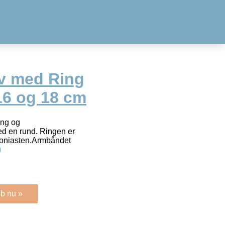
v med Ring
16 og 18 cm
ing og
d en rund. Ringen er
koniasten.Armbåndet
)
b nu »