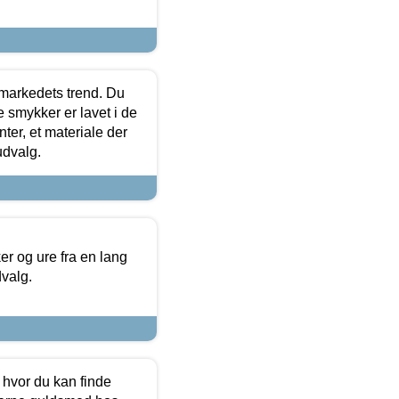
markedets trend. Du
e smykker er lavet i de
ter, et materiale der
udvalg.
 og ure fra en lang
dvalg.
 hvor du kan finde