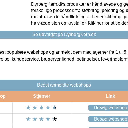
DyrbergKern.dks produkter er håndlavede og 
forskellige processer: fra støbning, polering og
metalbasen til håndfletning af læder, slibning, p
halv-ædelsten og krystaller. Klik her for at se de
Se udvalget på DyrbergKern.dk
t populære webshops og anmeldt dem med stjerner fra 1 til 5 ud
rrelse, kundeservice, brugervenlighed, betingelser, leveringsfor
Bedst anmeldte webshops
op
Stjerner
Link
Besøg webshop
Besøg webshop