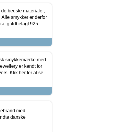
 de bedste materialer,
 Alle smykker er derfor
arat guldbelagt 925
dansk smykkemærke med
ewellery er kendt for
ers. Klik her for at se
kkebrand med
ndte danske