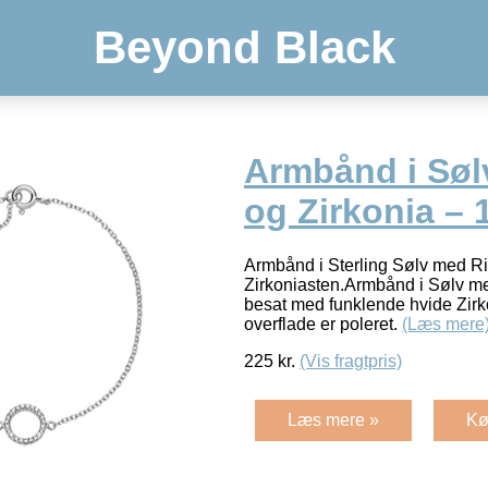
Beyond Black
Armbånd i Søl
og Zirkonia – 
Armbånd i Sterling Sølv med R
Zirkoniasten.Armbånd i Sølv me
besat med funklende hvide Zir
overflade er poleret.
(Læs mere
225
kr.
(Vis fragtpris)
Læs mere »
Kø