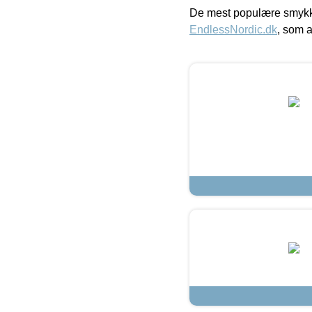
De mest populære smykk
EndlessNordic.dk
, som a