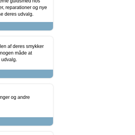
terne guldsmed hos
r, reparationer og nye
se deres udvalg.
len af deres smykker
å nogen måde at
s udvalg.
inger og andre