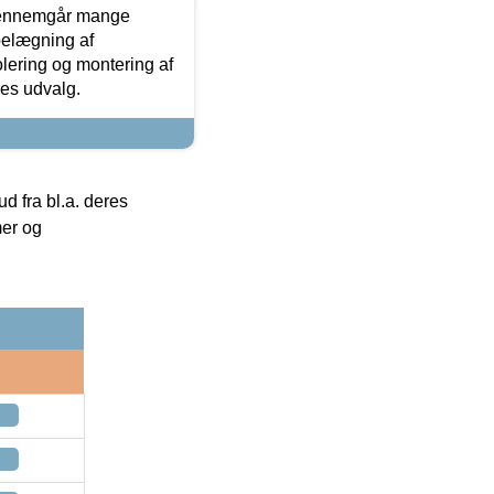
gennemgår mange
 belægning af
olering og montering af
res udvalg.
 fra bl.a. deres
mer og