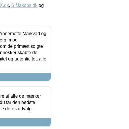
IX.dk
,
SifJakobs.dk
og
- Annemette Markvad og
ergi mod
som de primært solgte
mennesker skabte de
et og autenticitet; alle
.
re af alle de mærker
 du får den bedste
 se deres udvalg.