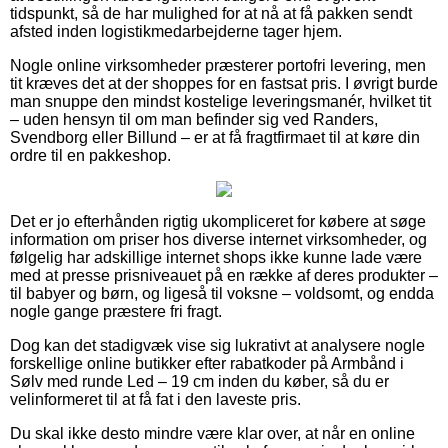
tidspunkt, så de har mulighed for at nå at få pakken sendt
afsted inden logistikmedarbejderne tager hjem.
Nogle online virksomheder præsterer portofri levering, men
tit kræves det at der shoppes for en fastsat pris. I øvrigt burde
man snuppe den mindst kostelige leveringsmanér, hvilket tit
– uden hensyn til om man befinder sig ved Randers,
Svendborg eller Billund – er at få fragtfirmaet til at køre din
ordre til en pakkeshop.
Det er jo efterhånden rigtig ukompliceret for købere at søge
information om priser hos diverse internet virksomheder, og
følgelig har adskillige internet shops ikke kunne lade være
med at presse prisniveauet på en række af deres produkter –
til babyer og børn, og ligeså til voksne – voldsomt, og endda
nogle gange præstere fri fragt.
Dog kan det stadigvæk vise sig lukrativt at analysere nogle
forskellige online butikker efter rabatkoder på Armbånd i
Sølv med runde Led – 19 cm inden du køber, så du er
velinformeret til at få fat i den laveste pris.
Du skal ikke desto mindre være klar over, at når en online