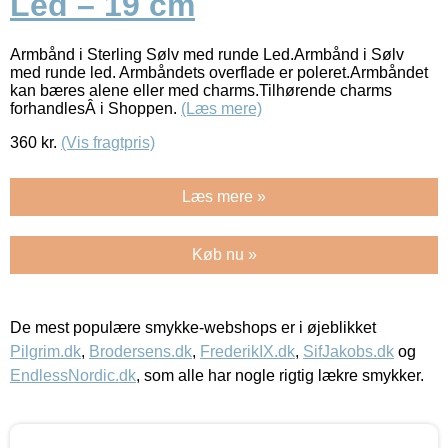
Led – 19 cm
Armbånd i Sterling Sølv med runde Led.Armbånd i Sølv
med runde led. Armbåndets overflade er poleret.Armbåndet
kan bæres alene eller med charms.Tilhørende charms
forhandlesÂ i Shoppen.
(Læs mere)
360
kr.
(Vis fragtpris)
Læs mere »
Køb nu »
De mest populære smykke-webshops er i øjeblikket
Pilgrim.dk
,
Brodersens.dk
,
FrederikIX.dk
,
SifJakobs.dk
og
EndlessNordic.dk
, som alle har nogle rigtig lækre smykker.