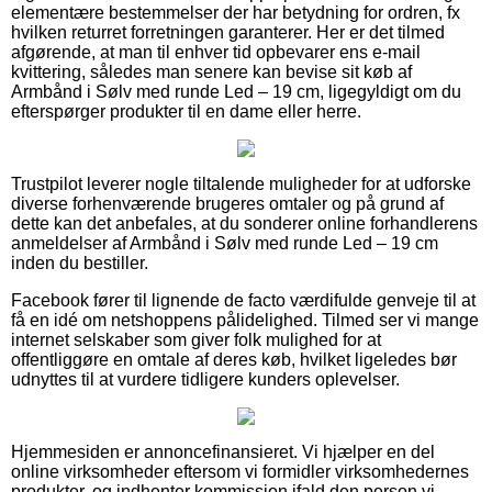
elementære bestemmelser der har betydning for ordren, fx
hvilken returret forretningen garanterer. Her er det tilmed
afgørende, at man til enhver tid opbevarer ens e-mail
kvittering, således man senere kan bevise sit køb af
Armbånd i Sølv med runde Led – 19 cm, ligegyldigt om du
efterspørger produkter til en dame eller herre.
Trustpilot leverer nogle tiltalende muligheder for at udforske
diverse forhenværende brugeres omtaler og på grund af
dette kan det anbefales, at du sonderer online forhandlerens
anmeldelser af Armbånd i Sølv med runde Led – 19 cm
inden du bestiller.
Facebook fører til lignende de facto værdifulde genveje til at
få en idé om netshoppens pålidelighed. Tilmed ser vi mange
internet selskaber som giver folk mulighed for at
offentliggøre en omtale af deres køb, hvilket ligeledes bør
udnyttes til at vurdere tidligere kunders oplevelser.
Hjemmesiden er annoncefinansieret. Vi hjælper en del
online virksomheder eftersom vi formidler virksomhedernes
produkter, og indhenter kommission ifald den person vi