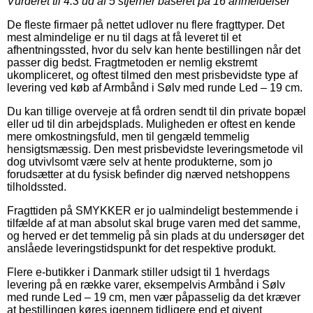
Vurderet til
4.3
ud af 5 stjerner baseret på
16
anmeldelser
De fleste firmaer på nettet udlover nu flere fragttyper. Det
mest almindelige er nu til dags at få leveret til et
afhentningssted, hvor du selv kan hente bestillingen når det
passer dig bedst. Fragtmetoden er nemlig ekstremt
ukompliceret, og oftest tilmed den mest prisbevidste type af
levering ved køb af Armbånd i Sølv med runde Led – 19 cm.
Du kan tillige overveje at få ordren sendt til din private bopæl
eller ud til din arbejdsplads. Muligheden er oftest en kende
mere omkostningsfuld, men til gengæld temmelig
hensigtsmæssig. Den mest prisbevidste leveringsmetode vil
dog utvivlsomt være selv at hente produkterne, som jo
forudsætter at du fysisk befinder dig nærved netshoppens
tilholdssted.
Fragttiden på SMYKKER er jo ualmindeligt bestemmende i
tilfælde af at man absolut skal bruge varen med det samme,
og herved er det temmelig på sin plads at du undersøger det
anslåede leveringstidspunkt for det respektive produkt.
Flere e-butikker i Danmark stiller udsigt til 1 hverdags
levering på en række varer, eksempelvis Armbånd i Sølv
med runde Led – 19 cm, men vær påpasselig da det kræver
at bestillingen køres igennem tidligere end et givent