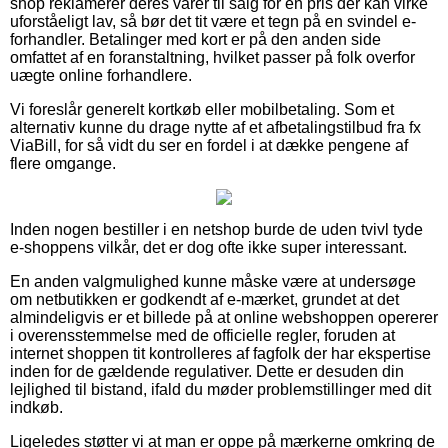
shop reklamerer deres varer til salg for en pris der kan virke
uforståeligt lav, så bør det tit være et tegn på en svindel e-
forhandler. Betalinger med kort er på den anden side
omfattet af en foranstaltning, hvilket passer på folk overfor
uægte online forhandlere.
Vi foreslår generelt kortkøb eller mobilbetaling. Som et
alternativ kunne du drage nytte af et afbetalingstilbud fra fx
ViaBill, for så vidt du ser en fordel i at dække pengene af
flere omgange.
Inden nogen bestiller i en netshop burde de uden tvivl tyde
e-shoppens vilkår, det er dog ofte ikke super interessant.
En anden valgmulighed kunne måske være at undersøge
om netbutikken er godkendt af e-mærket, grundet at det
almindeligvis er et billede på at online webshoppen opererer
i overensstemmelse med de officielle regler, foruden at
internet shoppen tit kontrolleres af fagfolk der har ekspertise
inden for de gældende regulativer. Dette er desuden din
lejlighed til bistand, ifald du møder problemstillinger med dit
indkøb.
Ligeledes støtter vi at man er oppe på mærkerne omkring de