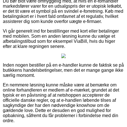
Du bør blot være omhyggelig med, at hvis en e-forhandler
markedsfører varer for en udsalgspris der er utopisk letkøbt,
er det tit være et symbol på en svindel e-forretning. Køb med
betalingskort er i hvert fald omfavnet af et regulativ, hvilket
assisterer dig som kunde overfor uægte e-firmaer.
Vi går generelt ind for bestillinger med kort eller betalinger
med mobilen. Som en anden løsning kunne du vælge et
afbetalingstilbud som for eksempel ViaBill, hvis du higer
efter at klare regningen senere.
Inden nogen bestiller på en e-handler kunne de faktisk se på
butikkens handelsbetingelser, men det er mange gange ikke
særlig morsomt.
En nemmere løsning kunne måske være at bemærke om
online forhandleren er medlem af e-mærket, grundet at det
typisk er en påvisning af at netshoppen accepterer de
officielle danske regler, og at e-handlen løbende tilses af
sagkyndige der har den nødvendige knowhow om de
gældende love. Dette er desuden en god mulighed for
opbakning, såfremt du får problemer i forbindelse med din
ordre.