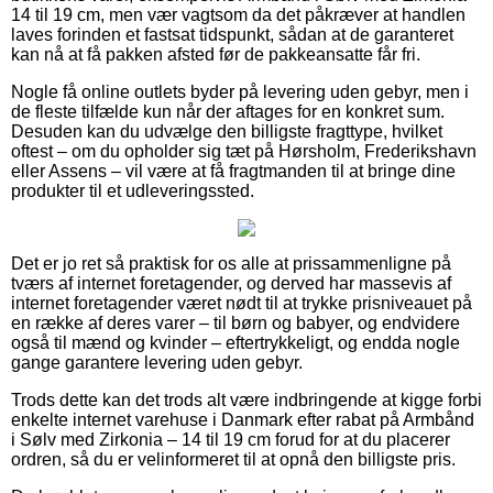
14 til 19 cm, men vær vagtsom da det påkræver at handlen
laves forinden et fastsat tidspunkt, sådan at de garanteret
kan nå at få pakken afsted før de pakkeansatte får fri.
Nogle få online outlets byder på levering uden gebyr, men i
de fleste tilfælde kun når der aftages for en konkret sum.
Desuden kan du udvælge den billigste fragttype, hvilket
oftest – om du opholder sig tæt på Hørsholm, Frederikshavn
eller Assens – vil være at få fragtmanden til at bringe dine
produkter til et udleveringssted.
Det er jo ret så praktisk for os alle at prissammenligne på
tværs af internet foretagender, og derved har massevis af
internet foretagender været nødt til at trykke prisniveauet på
en række af deres varer – til børn og babyer, og endvidere
også til mænd og kvinder – eftertrykkeligt, og endda nogle
gange garantere levering uden gebyr.
Trods dette kan det trods alt være indbringende at kigge forbi
enkelte internet varehuse i Danmark efter rabat på Armbånd
i Sølv med Zirkonia – 14 til 19 cm forud for at du placerer
ordren, så du er velinformeret til at opnå den billigste pris.