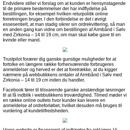
Endvidere stiller vi forslag om at kunden er hensynstagende
til de primære bestemmelser der har indflydelse på
bestillingen, for eksempel hvilken returpolitik online
forretningen bruger. I den forbindelse er det i øvrigt
essesentielt, at man stadig sikrer sin ordrekvittering, så man
en anden gang kan vidne om bestillingen af Armbånd i Sølv
med Zirkonia – 14 til 19 cm, om man skal købe gave til en
kvinde eller mand.
Trustpilot forærer dig ganske gunstige muligheder for at
fortolke en længere række forhenværende forbrugeres
anmeldelser og herved er det at foretrække, at du kigger
nærmere på webbutikkens omtaler af Armbånd i Sølv med
Zirkonia – 14 til 19 cm inden du handler.
Facebook fører til tilsvarende ganske anstændige løsninger
til at få indblik i webbutikkens troværdighed. Tilmed møder vi
en række online outlets hvor kunder kan levere en
anmeldelse af ordreforløbet, hvilket desuden må bruges til
vurdering af kundetilfredsheden.
Vores website er finansieret af indtægter fra reklamer. Vi