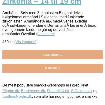
Zirkonia – 14 til 19 cm
Armbånd i Sølv med Zirkoniasten.Elegant delvis
bølgeformet armbånd i Sølv besat med funklende
zirkoniasten. ArmbåndetÂ erÂ medÂ veneziakæder
ogÂ sølvkuger for enderne.Den smarteÂ lås er enÂ bead,
hvor igennem kæderne går og derved låser
armbåndet.Overflad
(Læs mere)
450
kr.
(Vis fragtpris)
Læs mere »
Køb nu »
De mest populære smykke-webshops er i øjeblikket
Pilgrim.dk
,
Brodersens.dk
,
FrederikIX.dk
,
SifJakobs.dk
og
EndlessNordic.dk
, som alle har nogle rigtig lækre smykker.