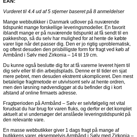
EAN:
Vurderet til
4.4
ud af 5 stjerner baseret på
8
anmeldelser
Mange webbutikker i Danmark udlover på nuværende
tidspunkt mange forskellige leveringsmodeller. En favorit
iblandt mange er på nuværende tidspunkt at få sendt til en
pakkeshop, så du selv har mulighed for at hente de købte
varer lige når det passer dig. Den er jo rigtig uproblematisk,
og oftest desuden den prisbilligste form for fragt ved køb af
Armbånd i Sølv med Zirkonia – 14 til 19 cm.
Du kunne også beslutte dig for at få varerne leveret hjem til
dig selv eller til din arbejdsplads. Denne er til tider en sjat
mere pebret, men desuden ekstremt ukompliceret. Den mest
betalelige fragtmetode er utvivlsomt selv at hente ordren,
men den løsning nødvendiggør at du befinder dig i kort
afstand af online firmaets adresse.
Fragtperioden på Armbånd – Sølv er selvfølgelig ret vital
forudsat du har brug for varen fluks, og derfor er det komplet
aktuelt at vi undersøger det anslåede leveringstidspunkt på
den relevante vare.
En masse webbutikker giver 1 dags fragt på mange af
butikkens varer, eksempelvis Armbånd i Sølv med Zirkonia –