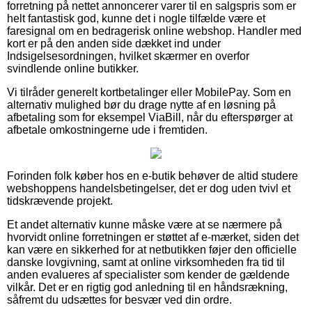
forretning på nettet annoncerer varer til en salgspris som er
helt fantastisk god, kunne det i nogle tilfælde være et
faresignal om en bedragerisk online webshop. Handler med
kort er på den anden side dækket ind under
Indsigelsesordningen, hvilket skærmer en overfor
svindlende online butikker.
Vi tilråder generelt kortbetalinger eller MobilePay. Som en
alternativ mulighed bør du drage nytte af en løsning på
afbetaling som for eksempel ViaBill, når du efterspørger at
afbetale omkostningerne ude i fremtiden.
Forinden folk køber hos en e-butik behøver de altid studere
webshoppens handelsbetingelser, det er dog uden tvivl et
tidskrævende projekt.
Et andet alternativ kunne måske være at se nærmere på
hvorvidt online forretningen er støttet af e-mærket, siden det
kan være en sikkerhed for at netbutikken føjer den officielle
danske lovgivning, samt at online virksomheden fra tid til
anden evalueres af specialister som kender de gældende
vilkår. Det er en rigtig god anledning til en håndsrækning,
såfremt du udsættes for besvær ved din ordre.