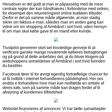
Herudover er det godt at man er påpasselig med de mest
centrale regler der kan håndhæves i forbindelse med ordren,
for eksempel den returneringsret online butikken tilbyder.
Derfor er det på samme måde afgørende, at man stadig
sikrer sin faktura e-mail, således man en anden gang kan
vidne om sin shopping af Armbånd i sort hvid, uden hensyn
til om man skal købe gave til en mand eller kvinde.
Trustpilot genererer stort set troværdige genveje til at
verificere ganske mange nuværende køberes betragtninger
og på grund af dette anbefales det, at du bliver klogere på
webshoppens anmeldelser af Armbånd i sort hvid forinden
du bestiller.
Facebook fører til for øvrigt egentlig fortræffelige chancer for
at få indblik i internet forhandlerens pålidelighed. Her ses
endda e-forhandlere hvor man kan nedfælde en omtale af
deres køb, som på samme måde kan drages fordel af til
afvejning af kundernes tilfredshed.
Websitet finansieres af annoncer. Vi har tætte samarbejder