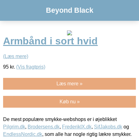
Beyond Black
Armbånd i sort hvid
(Læs mere)
95
kr.
(Vis fragtpris)
Læs mere »
Køb nu »
De mest populære smykke-webshops er i øjeblikket
Pilgrim.dk
,
Brodersens.dk
,
FrederikIX.dk
,
SifJakobs.dk
og
EndlessNordic.dk
, som alle har nogle rigtig lækre smykker.