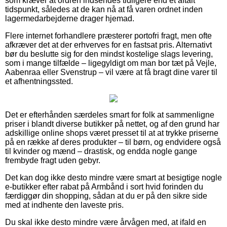
som kræver at ordren indsendes tidligere end et aftalt
tidspunkt, således at de kan nå at få varen ordnet inden
lagermedarbejderne drager hjemad.
Flere internet forhandlere præsterer portofri fragt, men ofte
afkræver det at der erhverves for en fastsat pris. Alternativt
bør du beslutte sig for den mindst kostelige slags levering,
som i mange tilfælde – ligegyldigt om man bor tæt på Vejle,
Aabenraa eller Svenstrup – vil være at få bragt dine varer til
et afhentningssted.
Det er efterhånden særdeles smart for folk at sammenligne
priser i blandt diverse butikker på nettet, og af den grund har
adskillige online shops været presset til at at trykke priserne
på en række af deres produkter – til børn, og endvidere også
til kvinder og mænd – drastisk, og endda nogle gange
frembyde fragt uden gebyr.
Det kan dog ikke desto mindre være smart at besigtige nogle
e-butikker efter rabat på Armbånd i sort hvid forinden du
færdiggør din shopping, sådan at du er på den sikre side
med at indhente den laveste pris.
Du skal ikke desto mindre være årvågen med, at ifald en