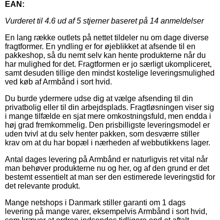
EAN:
Vurderet til
4.6
ud af 5 stjerner baseret på
14
anmeldelser
En lang række outlets på nettet tildeler nu om dage diverse
fragtformer. En yndling er for øjeblikket at afsende til en
pakkeshop, så du nemt selv kan hente produkterne når du
har mulighed for det. Fragtformen er jo særligt ukompliceret,
samt desuden tillige den mindst kostelige leveringsmulighed
ved køb af Armbånd i sort hvid.
Du burde ydermere udse dig at vælge afsending til din
privatbolig eller til din arbejdsplads. Fragtløsningen viser sig
i mange tilfælde en sjat mere omkostningsfuld, men endda i
høj grad fremkommelig. Den prisbilligste leveringsmodel er
uden tvivl at du selv henter pakken, som desværre stiller
krav om at du har bopæl i nærheden af webbutikkens lager.
Antal dages levering på Armbånd er naturligvis ret vital når
man behøver produkterne nu og her, og af den grund er det
bestemt essentielt at man ser den estimerede leveringstid for
det relevante produkt.
Mange netshops i Danmark stiller garanti om 1 dags
levering på mange varer, eksempelvis Armbånd i sort hvid,