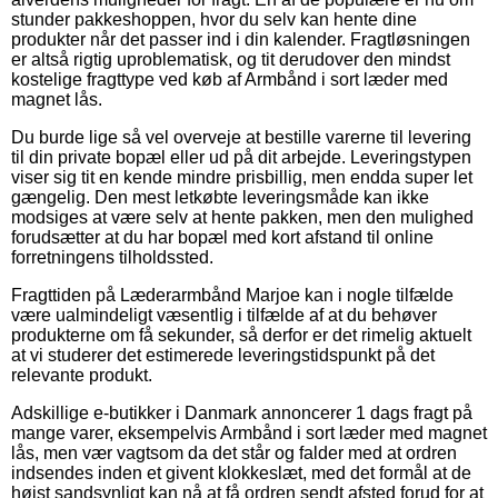
stunder pakkeshoppen, hvor du selv kan hente dine
produkter når det passer ind i din kalender. Fragtløsningen
er altså rigtig uproblematisk, og tit derudover den mindst
kostelige fragttype ved køb af Armbånd i sort læder med
magnet lås.
Du burde lige så vel overveje at bestille varerne til levering
til din private bopæl eller ud på dit arbejde. Leveringstypen
viser sig tit en kende mindre prisbillig, men endda super let
gængelig. Den mest letkøbte leveringsmåde kan ikke
modsiges at være selv at hente pakken, men den mulighed
forudsætter at du har bopæl med kort afstand til online
forretningens tilholdssted.
Fragttiden på Læderarmbånd Marjoe kan i nogle tilfælde
være ualmindeligt væsentlig i tilfælde af at du behøver
produkterne om få sekunder, så derfor er det rimelig aktuelt
at vi studerer det estimerede leveringstidspunkt på det
relevante produkt.
Adskillige e-butikker i Danmark annoncerer 1 dags fragt på
mange varer, eksempelvis Armbånd i sort læder med magnet
lås, men vær vagtsom da det står og falder med at ordren
indsendes inden et givent klokkeslæt, med det formål at de
højst sandsynligt kan nå at få ordren sendt afsted forud for at