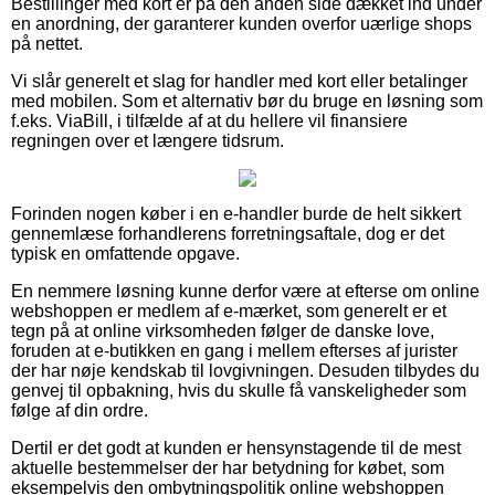
Bestillinger med kort er på den anden side dækket ind under
en anordning, der garanterer kunden overfor uærlige shops
på nettet.
Vi slår generelt et slag for handler med kort eller betalinger
med mobilen. Som et alternativ bør du bruge en løsning som
f.eks. ViaBill, i tilfælde af at du hellere vil finansiere
regningen over et længere tidsrum.
Forinden nogen køber i en e-handler burde de helt sikkert
gennemlæse forhandlerens forretningsaftale, dog er det
typisk en omfattende opgave.
En nemmere løsning kunne derfor være at efterse om online
webshoppen er medlem af e-mærket, som generelt er et
tegn på at online virksomheden følger de danske love,
foruden at e-butikken en gang i mellem efterses af jurister
der har nøje kendskab til lovgivningen. Desuden tilbydes du
genvej til opbakning, hvis du skulle få vanskeligheder som
følge af din ordre.
Dertil er det godt at kunden er hensynstagende til de mest
aktuelle bestemmelser der har betydning for købet, som
eksempelvis den ombytningspolitik online webshoppen