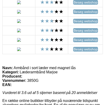
Besøg webshop
Besøg webshop
Besøg webshop
Besøg webshop
Besøg webshop
Besøg webshop
Navn:
Armbånd i sort læder med magnet lås
Kategori:
Læderarmbånd Marjoe
Producent:
Varenummer:
3850G
EAN:
Vurderet til
3.6
ud af 5 stjerner baseret på
20
anmeldelser
En række online butikker tilbyder på nuværende tidspunkt
alverdens muligheder for fragt. En af de populære er nu om