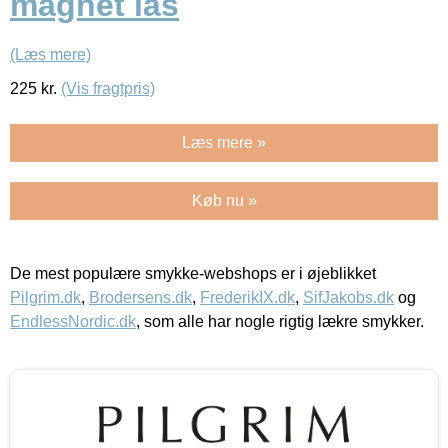
magnet lås
(Læs mere)
225
kr.
(Vis fragtpris)
Læs mere »
Køb nu »
De mest populære smykke-webshops er i øjeblikket
Pilgrim.dk
,
Brodersens.dk
,
FrederikIX.dk
,
SifJakobs.dk
og
EndlessNordic.dk
, som alle har nogle rigtig lækre smykker.