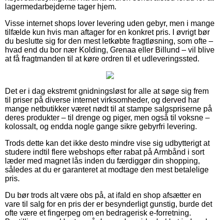
lagermedarbejderne tager hjem.
Visse internet shops lover levering uden gebyr, men i mange
tilfælde kun hvis man aftager for en konkret pris. I øvrigt bør
du beslutte sig for den mest letkøbte fragtløsning, som ofte –
hvad end du bor nær Kolding, Grenaa eller Billund – vil blive
at få fragtmanden til at køre ordren til et udleveringssted.
Det er i dag ekstremt gnidningsløst for alle at søge sig frem
til priser på diverse internet virksomheder, og derved har
mange netbutikker været nødt til at stampe salgspriserne på
deres produkter – til drenge og piger, men også til voksne –
kolossalt, og endda nogle gange sikre gebyrfri levering.
Trods dette kan det ikke desto mindre vise sig udbytterigt at
studere indtil flere webshops efter rabat på Armbånd i sort
læder med magnet lås inden du færdiggør din shopping,
således at du er garanteret at modtage den mest betalelige
pris.
Du bør trods alt være obs på, at ifald en shop afsætter en
vare til salg for en pris der er besynderligt gunstig, burde det
ofte være et fingerpeg om en bedragerisk e-forretning.