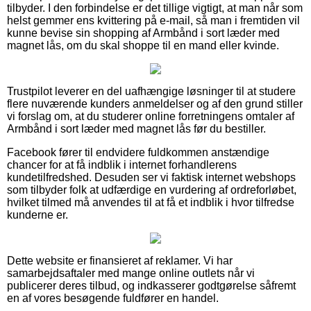
tilbyder. I den forbindelse er det tillige vigtigt, at man når som
helst gemmer ens kvittering på e-mail, så man i fremtiden vil
kunne bevise sin shopping af Armbånd i sort læder med
magnet lås, om du skal shoppe til en mand eller kvinde.
Trustpilot leverer en del uafhængige løsninger til at studere
flere nuværende kunders anmeldelser og af den grund stiller
vi forslag om, at du studerer online forretningens omtaler af
Armbånd i sort læder med magnet lås før du bestiller.
Facebook fører til endvidere fuldkommen anstændige
chancer for at få indblik i internet forhandlerens
kundetilfredshed. Desuden ser vi faktisk internet webshops
som tilbyder folk at udfærdige en vurdering af ordreforløbet,
hvilket tilmed må anvendes til at få et indblik i hvor tilfredse
kunderne er.
Dette website er finansieret af reklamer. Vi har
samarbejdsaftaler med mange online outlets når vi
publicerer deres tilbud, og indkasserer godtgørelse såfremt
en af vores besøgende fuldfører en handel.