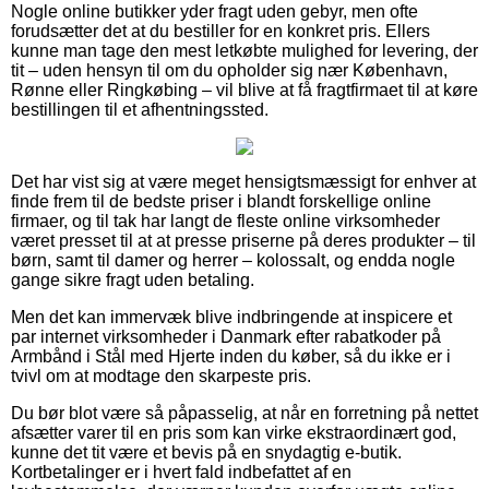
Nogle online butikker yder fragt uden gebyr, men ofte
forudsætter det at du bestiller for en konkret pris. Ellers
kunne man tage den mest letkøbte mulighed for levering, der
tit – uden hensyn til om du opholder sig nær København,
Rønne eller Ringkøbing – vil blive at få fragtfirmaet til at køre
bestillingen til et afhentningssted.
Det har vist sig at være meget hensigtsmæssigt for enhver at
finde frem til de bedste priser i blandt forskellige online
firmaer, og til tak har langt de fleste online virksomheder
været presset til at at presse priserne på deres produkter – til
børn, samt til damer og herrer – kolossalt, og endda nogle
gange sikre fragt uden betaling.
Men det kan immervæk blive indbringende at inspicere et
par internet virksomheder i Danmark efter rabatkoder på
Armbånd i Stål med Hjerte inden du køber, så du ikke er i
tvivl om at modtage den skarpeste pris.
Du bør blot være så påpasselig, at når en forretning på nettet
afsætter varer til en pris som kan virke ekstraordinært god,
kunne det tit være et bevis på en snydagtig e-butik.
Kortbetalinger er i hvert fald indbefattet af en