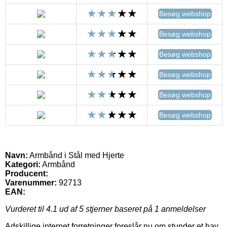
Besøg webshop
Besøg webshop
Besøg webshop
Besøg webshop
Besøg webshop
Besøg webshop
Navn:
Armbånd i Stål med Hjerte
Kategori:
Armbånd
Producent:
Varenummer:
92713
EAN:
Vurderet til
4.1
ud af 5 stjerner baseret på
1
anmeldelser
Adskillige internet forretninger foreslår nu om stunder et hav