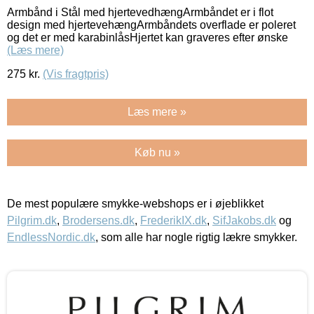
Armbånd i Stål med hjertevedhængArmbåndet er i flot
design med hjertevehængArmbåndets overflade er poleret
og det er med karabinlåsHjertet kan graveres efter ønske
(Læs mere)
275
kr.
(Vis fragtpris)
Læs mere »
Køb nu »
De mest populære smykke-webshops er i øjeblikket
Pilgrim.dk
,
Brodersens.dk
,
FrederikIX.dk
,
SifJakobs.dk
og
EndlessNordic.dk
, som alle har nogle rigtig lækre smykker.