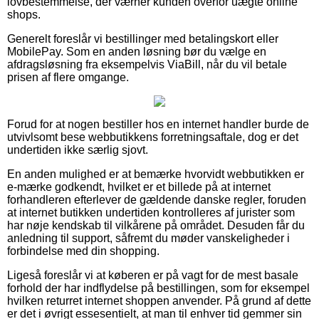
lovbestemmelse, der værner kunden overfor uægte online
shops.
Generelt foreslår vi bestillinger med betalingskort eller
MobilePay. Som en anden løsning bør du vælge en
afdragsløsning fra eksempelvis ViaBill, når du vil betale
prisen af flere omgange.
Forud for at nogen bestiller hos en internet handler burde de
utvivlsomt bese webbutikkens forretningsaftale, dog er det
undertiden ikke særlig sjovt.
En anden mulighed er at bemærke hvorvidt webbutikken er
e-mærke godkendt, hvilket er et billede på at internet
forhandleren efterlever de gældende danske regler, foruden
at internet butikken undertiden kontrolleres af jurister som
har nøje kendskab til vilkårene på området. Desuden får du
anledning til support, såfremt du møder vanskeligheder i
forbindelse med din shopping.
Ligeså foreslår vi at køberen er på vagt for de mest basale
forhold der har indflydelse på bestillingen, som for eksempel
hvilken returret internet shoppen anvender. På grund af dette
er det i øvrigt essesentielt, at man til enhver tid gemmer sin