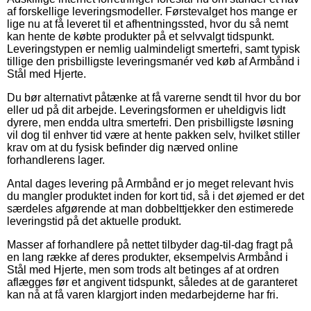
af forskellige leveringsmodeller. Førstevalget hos mange er
lige nu at få leveret til et afhentningssted, hvor du så nemt
kan hente de købte produkter på et selvvalgt tidspunkt.
Leveringstypen er nemlig ualmindeligt smertefri, samt typisk
tillige den prisbilligste leveringsmanér ved køb af Armbånd i
Stål med Hjerte.
Du bør alternativt påtænke at få varerne sendt til hvor du bor
eller ud på dit arbejde. Leveringsformen er uheldigvis lidt
dyrere, men endda ultra smertefri. Den prisbilligste løsning
vil dog til enhver tid være at hente pakken selv, hvilket stiller
krav om at du fysisk befinder dig nærved online
forhandlerens lager.
Antal dages levering på Armbånd er jo meget relevant hvis
du mangler produktet inden for kort tid, så i det øjemed er det
særdeles afgørende at man dobbelttjekker den estimerede
leveringstid på det aktuelle produkt.
Masser af forhandlere på nettet tilbyder dag-til-dag fragt på
en lang række af deres produkter, eksempelvis Armbånd i
Stål med Hjerte, men som trods alt betinges af at ordren
aflægges før et angivent tidspunkt, således at de garanteret
kan nå at få varen klargjort inden medarbejderne har fri.