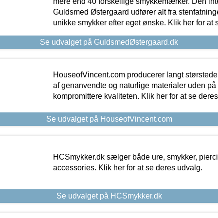
mere end 40 forskellige smykkemærker. Den in
Guldsmed Østergaard udfører alt fra stenfatninge
unikke smykker efter eget ønske. Klik her for at 
Se udvalget på GuldsmedØstergaard.dk
HouseofVincent.com producerer langt størstede
af genanvendte og naturlige materialer uden p
kompromittere kvaliteten. Klik her for at se dere
Se udvalget på HouseofVincent.com
HCSmykker.dk sælger både ure, smykker, pierc
accessories. Klik her for at se deres udvalg.
Se udvalget på HCSmykker.dk