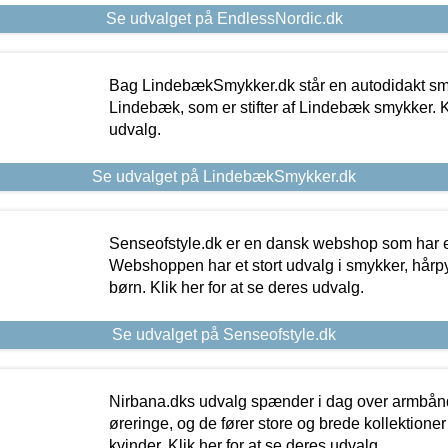
Se udvalget på EndlessNordic.dk
Bag LindebækSmykker.dk står en autodidakt s
Lindebæk, som er stifter af Lindebæk smykker. Kl
udvalg.
Se udvalget på LindebækSmykker.dk
Senseofstyle.dk er en dansk webshop som har e
Webshoppen har et stort udvalg i smykker, hårpy
børn. Klik her for at se deres udvalg.
Se udvalget på Senseofstyle.dk
Nirbana.dks udvalg spænder i dag over armbånd
øreringe, og de fører store og brede kollektione
kvinder. Klik her for at se deres udvalg.