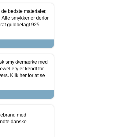
 de bedste materialer,
 Alle smykker er derfor
arat guldbelagt 925
dansk smykkemærke med
ewellery er kendt for
ers. Klik her for at se
kkebrand med
ndte danske