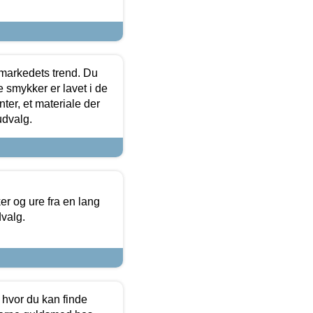
markedets trend. Du
e smykker er lavet i de
ter, et materiale der
udvalg.
 og ure fra en lang
dvalg.
 hvor du kan finde