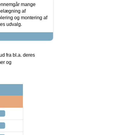
gennemgår mange
 belægning af
olering og montering af
res udvalg.
 fra bl.a. deres
mer og