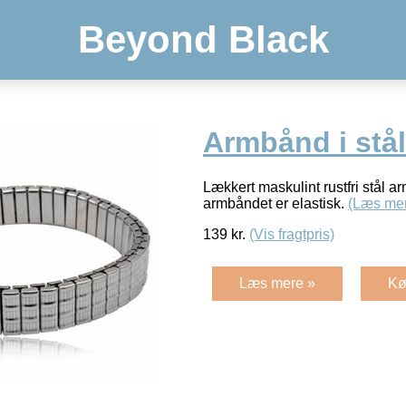
Beyond Black
Armbånd i stål
Lækkert maskulint rustfri stål 
armbåndet er elastisk.
(Læs me
139
kr.
(Vis fragtpris)
Læs mere »
Kø