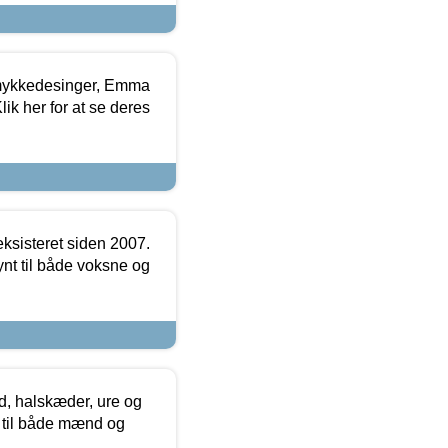
mykkedesinger, Emma
ik her for at se deres
ksisteret siden 2007.
nt til både voksne og
, halskæder, ure og
r til både mænd og