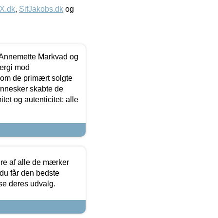
IX.dk
,
SifJakobs.dk
og
- Annemette Markvad og
ergi mod
som de primært solgte
mennesker skabte de
et og autenticitet; alle
.
re af alle de mærker
 du får den bedste
 se deres udvalg.