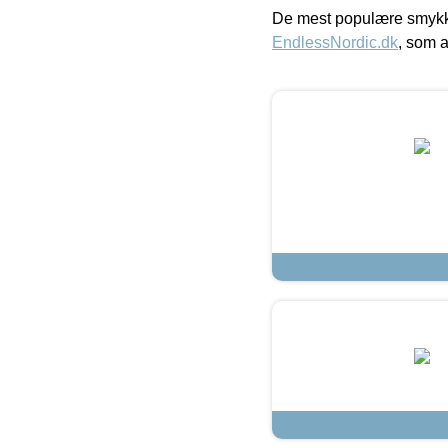
De mest populære smykk
EndlessNordic.dk
, som a