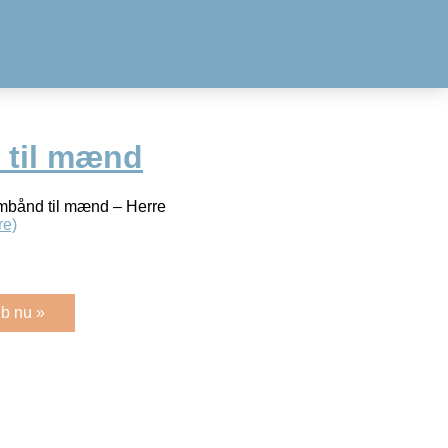
 til mænd
armbånd til mænd – Herre
re)
b nu »