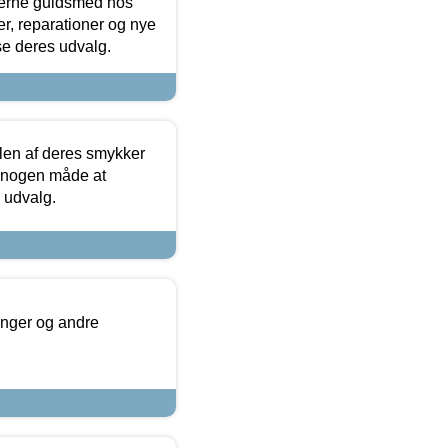
terne guldsmed hos
r, reparationer og nye
se deres udvalg.
len af deres smykker
å nogen måde at
s udvalg.
inger og andre