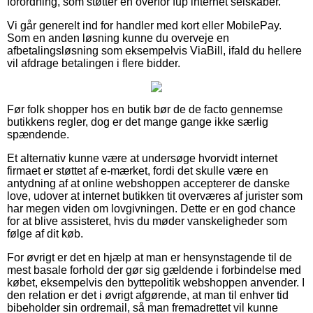
forordning, som støtter en overfor fup internet selskaber.
Vi går generelt ind for handler med kort eller MobilePay.
Som en anden løsning kunne du overveje en
afbetalingsløsning som eksempelvis ViaBill, ifald du hellere
vil afdrage betalingen i flere bidder.
Før folk shopper hos en butik bør de de facto gennemse
butikkens regler, dog er det mange gange ikke særlig
spændende.
Et alternativ kunne være at undersøge hvorvidt internet
firmaet er støttet af e-mærket, fordi det skulle være en
antydning af at online webshoppen accepterer de danske
love, udover at internet butikken tit overværes af jurister som
har megen viden om lovgivningen. Dette er en god chance
for at blive assisteret, hvis du møder vanskeligheder som
følge af dit køb.
For øvrigt er det en hjælp at man er hensynstagende til de
mest basale forhold der gør sig gældende i forbindelse med
købet, eksempelvis den byttepolitik webshoppen anvender. I
den relation er det i øvrigt afgørende, at man til enhver tid
bibeholder sin ordremail, så man fremadrettet vil kunne