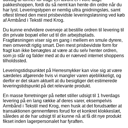
pakkeshoppen, fordi du så nemt kan hente din ordre når du
har lyst. Leveringstypen er nemlig ultra gnidningsløs, samt
oftest tilmed den mest prisbevidste leveringsløsning ved køb
af Armbånd i Tekstil med Krog.
Du kunne endvidere overveje at bestille ordren til levering til
din private bopæl eller ud til din arbejdsplads.
Fragtløsningen viser sig en gang i mellem en smule dyrere,
men omvendt rigtig smart. Den mest prisbevidste form for
fragt kan ikke benægtes at være at du selv henter ordren,
som jo står og falder med at du er nærved internet shoppens
tilholdssted.
Leveringstidspunktet på Herresmykker kan vise sig at være
særdeles afgørende hvis vi mangler varen øjeblikkeligt, og
derfor er det skam aktuelt at du besigtiger det estimerede
leveringstidspunkt på det relevante produkt.
En masse forretninger på nettet stiller udsigt til 1 hverdags
levering på en lang række af deres varer, eksempelvis
Armbånd i Tekstil med Krog, men husk at det forudsætter at
transaktionen gennemføres forud for et konkret klokkeslæt,
således at de har udsigt til at kunne nå at få dit nye produkt
fikset inden lagerpersonalet har fyraften.