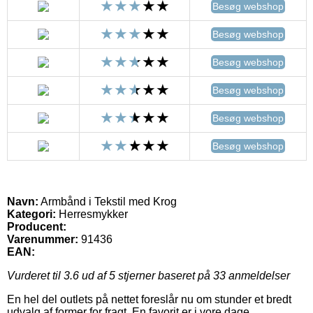
Besøg webshop
Besøg webshop
Besøg webshop
Besøg webshop
Besøg webshop
Besøg webshop
Navn:
Armbånd i Tekstil med Krog
Kategori:
Herresmykker
Producent:
Varenummer:
91436
EAN:
Vurderet til
3.6
ud af 5 stjerner baseret på
33
anmeldelser
En hel del outlets på nettet foreslår nu om stunder et bredt
udvalg af former for fragt. En favorit er i vore dage