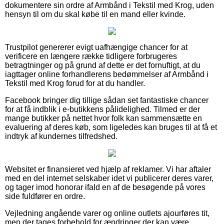
dokumentere sin ordre af Armbånd i Tekstil med Krog, uden
hensyn til om du skal købe til en mand eller kvinde.
Trustpilot genererer evigt uafhængige chancer for at
verificere en længere række tidligere forbrugeres
betragtninger og på grund af dette er det fornuftigt, at du
iagttager online forhandlerens bedømmelser af Armbånd i
Tekstil med Krog forud for at du handler.
Facebook bringer dig tillige sådan set fantastiske chancer
for at få indblik i e-butikkens pålidelighed. Tilmed er der
mange butikker på nettet hvor folk kan sammensætte en
evaluering af deres køb, som ligeledes kan bruges til at få et
indtryk af kundernes tilfredshed.
Websitet er finansieret ved hjælp af reklamer. Vi har aftaler
med en del internet selskaber idet vi publicerer deres varer,
og tager imod honorar ifald en af de besøgende på vores
side fuldfører en ordre.
Vejledning angående varer og online outlets ajourføres tit,
men der tages forbehold for ændringer der kan være