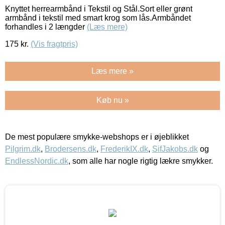
Knyttet herrearmbånd i Tekstil og Stål.Sort eller grønt
armbånd i tekstil med smart krog som lås.Armbåndet
forhandles i 2 længder
(Læs mere)
175
kr.
(Vis fragtpris)
Læs mere »
Køb nu »
De mest populære smykke-webshops er i øjeblikket
Pilgrim.dk
,
Brodersens.dk
,
FrederikIX.dk
,
SifJakobs.dk
og
EndlessNordic.dk
, som alle har nogle rigtig lækre smykker.