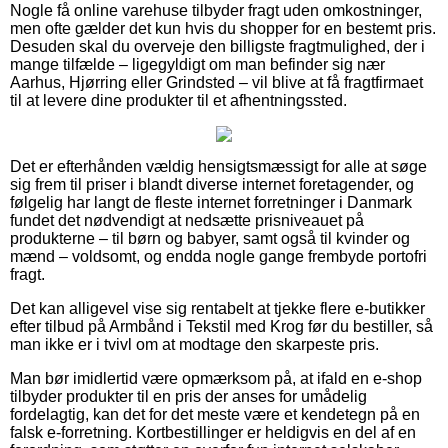
Nogle få online varehuse tilbyder fragt uden omkostninger,
men ofte gælder det kun hvis du shopper for en bestemt pris.
Desuden skal du overveje den billigste fragtmulighed, der i
mange tilfælde – ligegyldigt om man befinder sig nær
Aarhus, Hjørring eller Grindsted – vil blive at få fragtfirmaet
til at levere dine produkter til et afhentningssted.
Det er efterhånden vældig hensigtsmæssigt for alle at søge
sig frem til priser i blandt diverse internet foretagender, og
følgelig har langt de fleste internet forretninger i Danmark
fundet det nødvendigt at nedsætte prisniveauet på
produkterne – til børn og babyer, samt også til kvinder og
mænd – voldsomt, og endda nogle gange frembyde portofri
fragt.
Det kan alligevel vise sig rentabelt at tjekke flere e-butikker
efter tilbud på Armbånd i Tekstil med Krog før du bestiller, så
man ikke er i tvivl om at modtage den skarpeste pris.
Man bør imidlertid være opmærksom på, at ifald en e-shop
tilbyder produkter til en pris der anses for umådelig
fordelagtig, kan det for det meste være et kendetegn på en
falsk e-forretning. Kortbestillinger er heldigvis en del af en