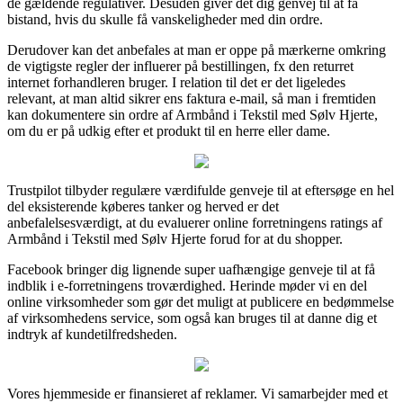
de gældende regulativer. Desuden giver det dig genvej til at få
bistand, hvis du skulle få vanskeligheder med din ordre.
Derudover kan det anbefales at man er oppe på mærkerne omkring
de vigtigste regler der influerer på bestillingen, fx den returret
internet forhandleren bruger. I relation til det er det ligeledes
relevant, at man altid sikrer ens faktura e-mail, så man i fremtiden
kan dokumentere sin ordre af Armbånd i Tekstil med Sølv Hjerte,
om du er på udkig efter et produkt til en herre eller dame.
Trustpilot tilbyder regulære værdifulde genveje til at eftersøge en hel
del eksisterende køberes tanker og herved er det
anbefalelsesværdigt, at du evaluerer online forretningens ratings af
Armbånd i Tekstil med Sølv Hjerte forud for at du shopper.
Facebook bringer dig lignende super uafhængige genveje til at få
indblik i e-forretningens troværdighed. Herinde møder vi en del
online virksomheder som gør det muligt at publicere en bedømmelse
af virksomhedens service, som også kan bruges til at danne dig et
indtryk af kundetilfredsheden.
Vores hjemmeside er finansieret af reklamer. Vi samarbejder med et