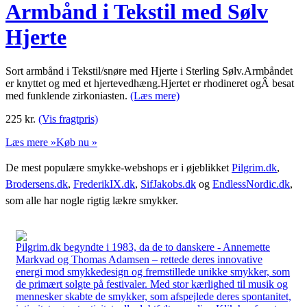
Armbånd i Tekstil med Sølv
Hjerte
Sort armbånd i Tekstil/snøre med Hjerte i Sterling Sølv.Armbåndet
er knyttet og med et hjertevedhæng.Hjertet er rhodineret ogÂ besat
med funklende zirkoniasten.
(Læs mere)
225
kr.
(Vis fragtpris)
Læs mere »
Køb nu »
De mest populære smykke-webshops er i øjeblikket
Pilgrim.dk
,
Brodersens.dk
,
FrederikIX.dk
,
SifJakobs.dk
og
EndlessNordic.dk
,
som alle har nogle rigtig lækre smykker.
Pilgrim.dk begyndte i 1983, da de to danskere - Annemette
Markvad og Thomas Adamsen – rettede deres innovative
energi mod smykkedesign og fremstillede unikke smykker, som
de primært solgte på festivaler. Med stor kærlighed til musik og
mennesker skabte de smykker, som afspejlede deres spontanitet,