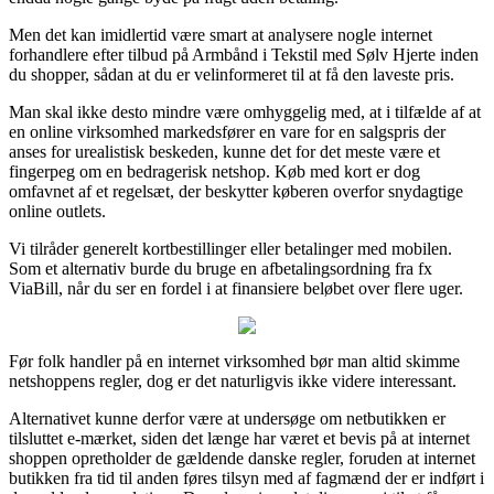
Men det kan imidlertid være smart at analysere nogle internet
forhandlere efter tilbud på Armbånd i Tekstil med Sølv Hjerte inden
du shopper, sådan at du er velinformeret til at få den laveste pris.
Man skal ikke desto mindre være omhyggelig med, at i tilfælde af at
en online virksomhed markedsfører en vare for en salgspris der
anses for urealistisk beskeden, kunne det for det meste være et
fingerpeg om en bedragerisk netshop. Køb med kort er dog
omfavnet af et regelsæt, der beskytter køberen overfor snydagtige
online outlets.
Vi tilråder generelt kortbestillinger eller betalinger med mobilen.
Som et alternativ burde du bruge en afbetalingsordning fra fx
ViaBill, når du ser en fordel i at finansiere beløbet over flere uger.
Før folk handler på en internet virksomhed bør man altid skimme
netshoppens regler, dog er det naturligvis ikke videre interessant.
Alternativet kunne derfor være at undersøge om netbutikken er
tilsluttet e-mærket, siden det længe har været et bevis på at internet
shoppen opretholder de gældende danske regler, foruden at internet
butikken fra tid til anden føres tilsyn med af fagmænd der er indført i