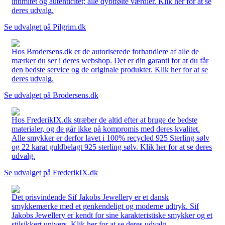
intimitet og autenticitet; alle dybtfølte værdier. Klik her for at se
deres udvalg.
Se udvalget på Pilgrim.dk
Hos Brodersens.dk er de autoriserede forhandlere af alle de
mærker du ser i deres webshop. Det er din garanti for at du får
den bedste service og de originale produkter. Klik her for at se
deres udvalg.
Se udvalget på Brodersens.dk
Hos FrederikIX.dk stræber de altid efter at bruge de bedste
materialer, og de går ikke på kompromis med deres kvalitet.
Alle smykker er derfor lavet i 100% recycled 925 Sterling sølv
og 22 karat guldbelagt 925 sterling sølv. Klik her for at se deres
udvalg.
Se udvalget på FrederikIX.dk
Det prisvindende Sif Jakobs Jewellery er et dansk
smykkemærke med et genkendeligt og moderne udtryk. Sif
Jakobs Jewellery er kendt for sine karakteristiske smykker og et
stilsikkert univers. Klik her for at se deres udvalg.