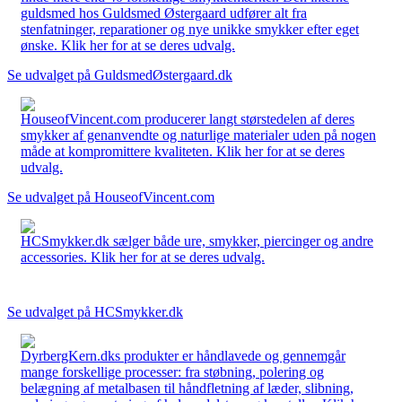
guldsmed hos Guldsmed Østergaard udfører alt fra
stenfatninger, reparationer og nye unikke smykker efter eget
ønske. Klik her for at se deres udvalg.
Se udvalget på GuldsmedØstergaard.dk
HouseofVincent.com producerer langt størstedelen af deres
smykker af genanvendte og naturlige materialer uden på nogen
måde at kompromittere kvaliteten. Klik her for at se deres
udvalg.
Se udvalget på HouseofVincent.com
HCSmykker.dk sælger både ure, smykker, piercinger og andre
accessories. Klik her for at se deres udvalg.
Se udvalget på HCSmykker.dk
DyrbergKern.dks produkter er håndlavede og gennemgår
mange forskellige processer: fra støbning, polering og
belægning af metalbasen til håndfletning af læder, slibning,