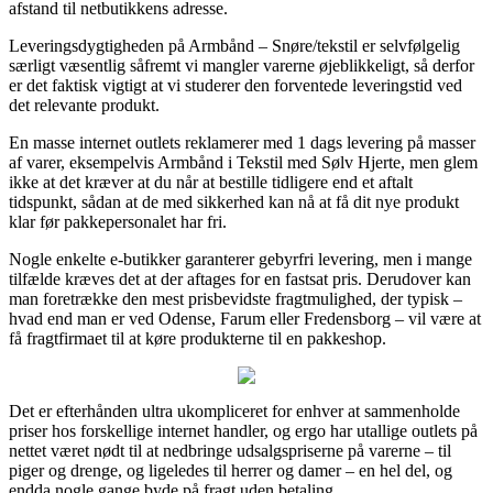
afstand til netbutikkens adresse.
Leveringsdygtigheden på Armbånd – Snøre/tekstil er selvfølgelig
særligt væsentlig såfremt vi mangler varerne øjeblikkeligt, så derfor
er det faktisk vigtigt at vi studerer den forventede leveringstid ved
det relevante produkt.
En masse internet outlets reklamerer med 1 dags levering på masser
af varer, eksempelvis Armbånd i Tekstil med Sølv Hjerte, men glem
ikke at det kræver at du når at bestille tidligere end et aftalt
tidspunkt, sådan at de med sikkerhed kan nå at få dit nye produkt
klar før pakkepersonalet har fri.
Nogle enkelte e-butikker garanterer gebyrfri levering, men i mange
tilfælde kræves det at der aftages for en fastsat pris. Derudover kan
man foretrække den mest prisbevidste fragtmulighed, der typisk –
hvad end man er ved Odense, Farum eller Fredensborg – vil være at
få fragtfirmaet til at køre produkterne til en pakkeshop.
Det er efterhånden ultra ukompliceret for enhver at sammenholde
priser hos forskellige internet handler, og ergo har utallige outlets på
nettet været nødt til at nedbringe udsalgspriserne på varerne – til
piger og drenge, og ligeledes til herrer og damer – en hel del, og
endda nogle gange byde på fragt uden betaling.