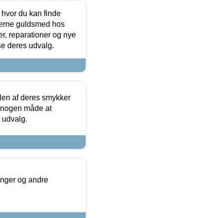
 hvor du kan finde
terne guldsmed hos
r, reparationer og nye
se deres udvalg.
len af deres smykker
å nogen måde at
s udvalg.
inger og andre