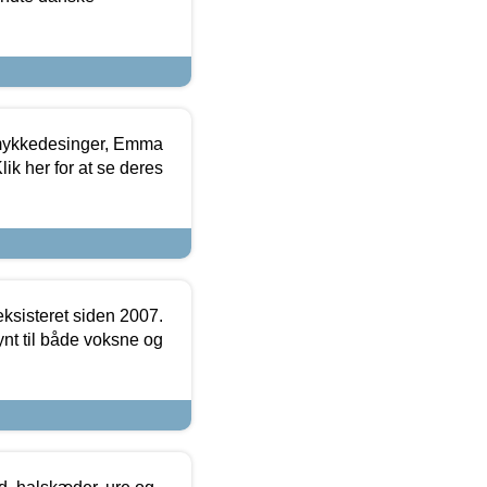
mykkedesinger, Emma
ik her for at se deres
ksisteret siden 2007.
nt til både voksne og