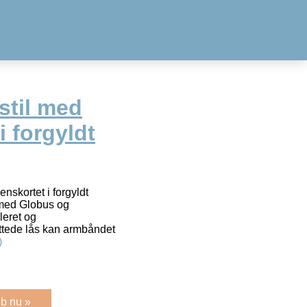
stil med
i forgyldt
nskortet i forgyldt
 med Globus og
leret og
ttede lås kan armbåndet
)
b nu »