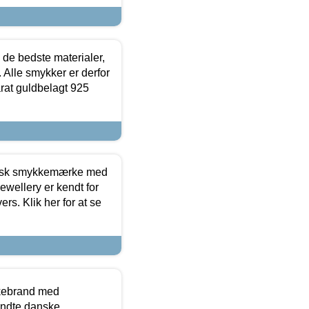
 de bedste materialer,
 Alle smykker er derfor
arat guldbelagt 925
dansk smykkemærke med
ewellery er kendt for
ers. Klik her for at se
kkebrand med
ndte danske