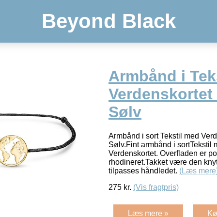
Beyond Black
Armbånd i Tek
Verdenskortet 
Sølv
Armbånd i sort Tekstil med Verde
Sølv.Fint armbånd i sortTekstil
Verdenskortet. Overfladen er po
rhodineret.Takket være den kny
tilpasses håndledet.
(Læs mere
275
kr.
(Vis fragtpris)
Læs mere »
Kø