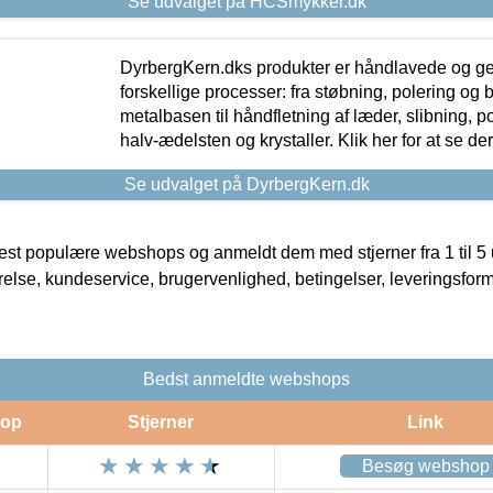
Se udvalget på HCSmykker.dk
DyrbergKern.dks produkter er håndlavede og 
forskellige processer: fra støbning, polering og
metalbasen til håndfletning af læder, slibning, p
halv-ædelsten og krystaller. Klik her for at se de
Se udvalget på DyrbergKern.dk
t populære webshops og anmeldt dem med stjerner fra 1 til 5 ud
rrelse, kundeservice, brugervenlighed, betingelser, leveringsfor
Bedst anmeldte webshops
op
Stjerner
Link
Besøg webshop