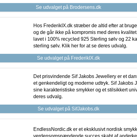
Se udvalget på Brodersens.dk
Hos FrederikIX.dk stræber de altid efter at bruge
og de går ikke på kompromis med deres kvalitet.
lavet i 100% recycled 925 Sterling sølv og 22 k
sterling sølv. Klik her for at se deres udvalg.
Se udvalget på FrederikIX.dk
Det prisvindende Sif Jakobs Jewellery er et 
et genkendeligt og moderne udtryk. Sif Jakobs J
sine karakteristiske smykker og et stilsikkert univ
deres udvalg.
Se udvalget på SifJakobs.dk
EndlessNordic.dk er et eksklusivt nordisk smy
verdensomspændende succes skabt af anderke