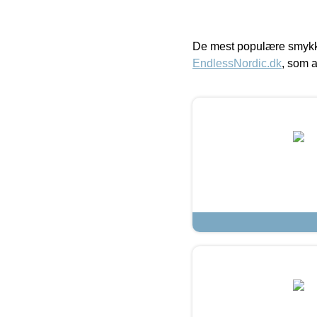
De mest populære smykk
EndlessNordic.dk
, som a