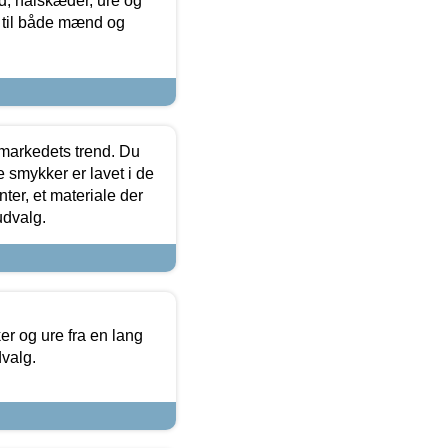
, halskæder, ure og
r til både mænd og
markedets trend. Du
e smykker er lavet i de
ter, et materiale der
udvalg.
 og ure fra en lang
dvalg.