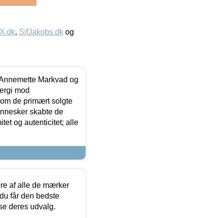
IX.dk
,
SifJakobs.dk
og
- Annemette Markvad og
ergi mod
som de primært solgte
mennesker skabte de
et og autenticitet; alle
.
re af alle de mærker
 du får den bedste
 se deres udvalg.