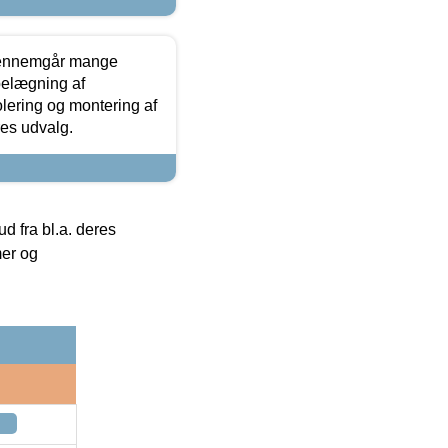
gennemgår mange
 belægning af
olering og montering af
res udvalg.
 fra bl.a. deres
mer og