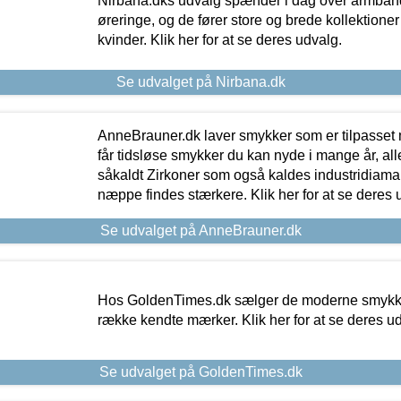
Nirbana.dks udvalg spænder i dag over armbånd
øreringe, og de fører store og brede kollektione
kvinder. Klik her for at se deres udvalg.
Se udvalget på Nirbana.dk
AnneBrauner.dk laver smykker som er tilpasset 
får tidsløse smykker du kan nyde i mange år, all
såkaldt Zirkoner som også kaldes industridiaman
næppe findes stærkere. Klik her for at se deres 
Se udvalget på AnneBrauner.dk
Hos GoldenTimes.dk sælger de moderne smykker
række kendte mærker. Klik her for at se deres u
Se udvalget på GoldenTimes.dk