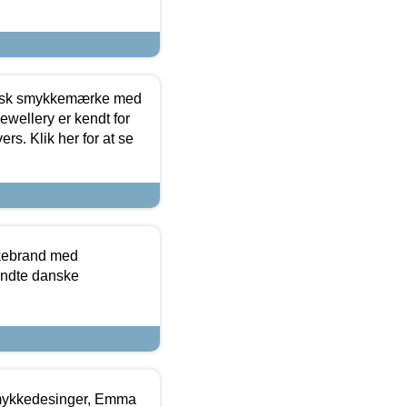
dansk smykkemærke med
ewellery er kendt for
ers. Klik her for at se
kkebrand med
ndte danske
mykkedesinger, Emma