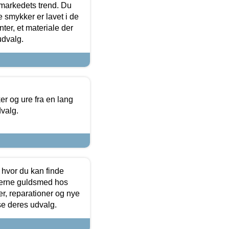
markedets trend. Du
e smykker er lavet i de
ter, et materiale der
udvalg.
 og ure fra en lang
dvalg.
 hvor du kan finde
terne guldsmed hos
r, reparationer og nye
se deres udvalg.