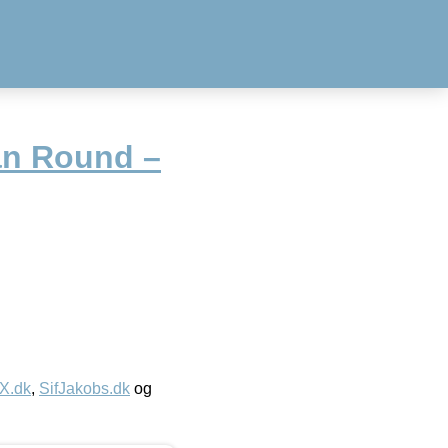
an Round –
IX.dk
,
SifJakobs.dk
og