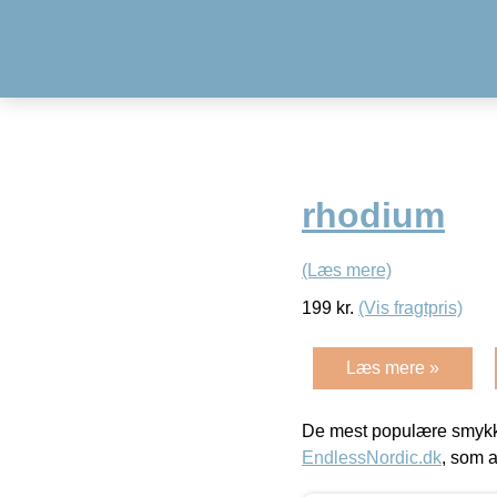
rhodium
(Læs mere)
199
kr.
(Vis fragtpris)
Læs mere »
De mest populære smykk
EndlessNordic.dk
, som a