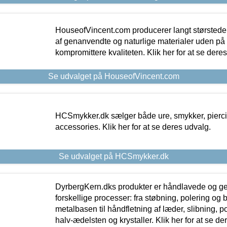
HouseofVincent.com producerer langt størstede
af genanvendte og naturlige materialer uden p
kompromittere kvaliteten. Klik her for at se dere
Se udvalget på HouseofVincent.com
HCSmykker.dk sælger både ure, smykker, pierc
accessories. Klik her for at se deres udvalg.
Se udvalget på HCSmykker.dk
DyrbergKern.dks produkter er håndlavede og 
forskellige processer: fra støbning, polering og
metalbasen til håndfletning af læder, slibning, p
halv-ædelsten og krystaller. Klik her for at se de