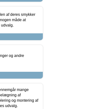
len af deres smykker
å nogen måde at
s udvalg.
inger og andre
gennemgår mange
 belægning af
olering og montering af
res udvalg.