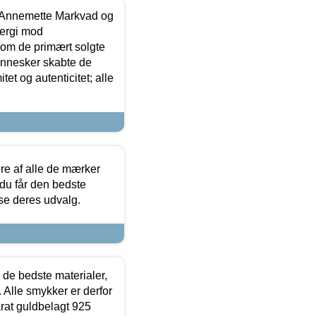
- Annemette Markvad og
ergi mod
som de primært solgte
mennesker skabte de
et og autenticitet; alle
.
re af alle de mærker
 du får den bedste
 se deres udvalg.
 de bedste materialer,
 Alle smykker er derfor
arat guldbelagt 925