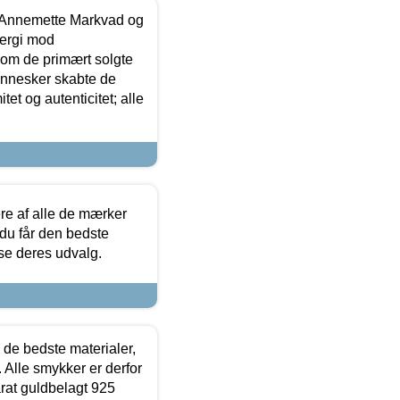
- Annemette Markvad og
ergi mod
som de primært solgte
mennesker skabte de
et og autenticitet; alle
.
re af alle de mærker
 du får den bedste
 se deres udvalg.
 de bedste materialer,
 Alle smykker er derfor
arat guldbelagt 925