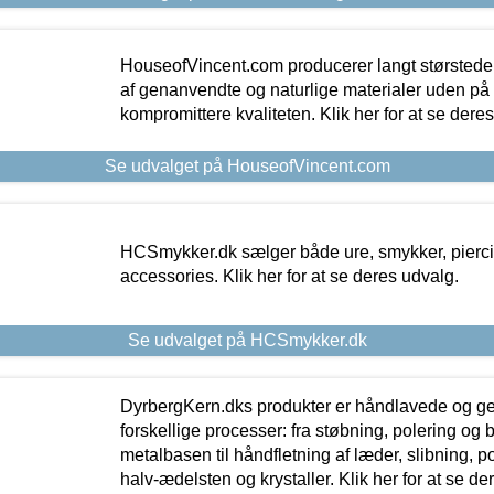
HouseofVincent.com producerer langt størstede
af genanvendte og naturlige materialer uden p
kompromittere kvaliteten. Klik her for at se dere
Se udvalget på HouseofVincent.com
HCSmykker.dk sælger både ure, smykker, pierc
accessories. Klik her for at se deres udvalg.
Se udvalget på HCSmykker.dk
DyrbergKern.dks produkter er håndlavede og 
forskellige processer: fra støbning, polering og
metalbasen til håndfletning af læder, slibning, p
halv-ædelsten og krystaller. Klik her for at se de