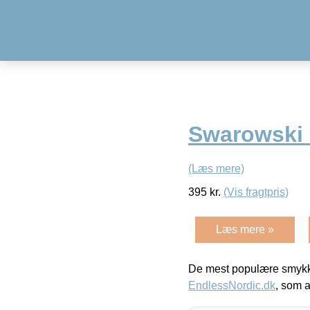
Swarowski 
(Læs mere)
395
kr.
(Vis fragtpris)
Læs mere »
De mest populære smykk
EndlessNordic.dk
, som a