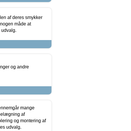
len af deres smykker
å nogen måde at
s udvalg.
inger og andre
gennemgår mange
 belægning af
olering og montering af
res udvalg.