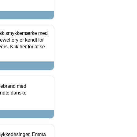
dansk smykkemærke med
ewellery er kendt for
ers. Klik her for at se
kkebrand med
ndte danske
mykkedesinger, Emma