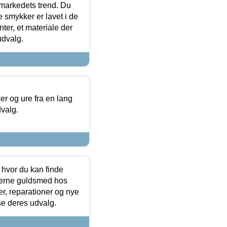
markedets trend. Du
e smykker er lavet i de
ter, et materiale der
udvalg.
 og ure fra en lang
dvalg.
 hvor du kan finde
terne guldsmed hos
r, reparationer og nye
se deres udvalg.