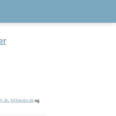
er
IX.dk
,
SifJakobs.dk
og