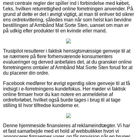
mest centrale regler der spiller ind i forbindelse med købet,
f.eks. hvilken returrettighed online forretningen anvender. På
grund af dette er det i øvrigt vigtigt, at man til enhver tid sikrer
ens ordrekvittering, således man når som helst kan bevidne
bestillingen af Armbånd Mat Sorte Sten, uanset om man er
på udkig efter produkter til en kvinde eller mand.
Trustpilot resulterer i faktisk hensigtsmæssige genveje til at
se nærmere på flere forhenværende konsumenters
evalueringer og derved anbefales det, at du gransker online
forretningens omtaler af Armbånd Mat Sorte Sten forud for at
du placerer din ordre.
Facebook medfører for øvrigt egentlig sikre genveje til at få
indsigt i e-forretningens kundefokus. Her møder vi faktisk
online firmaer hvor du kan notere en anmeldelse af
ordreforløbet, hvilket også burde tages i brug til at tage
stilling til hvor tilfredse kunderne er.
Denne hjemmeside finansieres af reklameindtægter. Vi har
et fast samarbejde med et hold af webbutikker hvori vi
annoncerer firmaernes varer, og får provision når en bruger