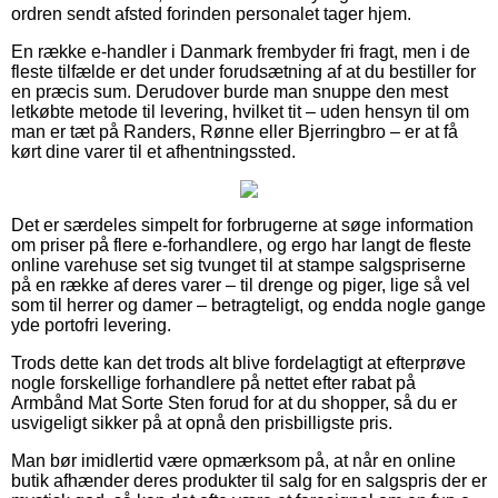
ordren sendt afsted forinden personalet tager hjem.
En række e-handler i Danmark frembyder fri fragt, men i de
fleste tilfælde er det under forudsætning af at du bestiller for
en præcis sum. Derudover burde man snuppe den mest
letkøbte metode til levering, hvilket tit – uden hensyn til om
man er tæt på Randers, Rønne eller Bjerringbro – er at få
kørt dine varer til et afhentningssted.
Det er særdeles simpelt for forbrugerne at søge information
om priser på flere e-forhandlere, og ergo har langt de fleste
online varehuse set sig tvunget til at stampe salgspriserne
på en række af deres varer – til drenge og piger, lige så vel
som til herrer og damer – betragteligt, og endda nogle gange
yde portofri levering.
Trods dette kan det trods alt blive fordelagtigt at efterprøve
nogle forskellige forhandlere på nettet efter rabat på
Armbånd Mat Sorte Sten forud for at du shopper, så du er
usvigeligt sikker på at opnå den prisbilligste pris.
Man bør imidlertid være opmærksom på, at når en online
butik afhænder deres produkter til salg for en salgspris der er