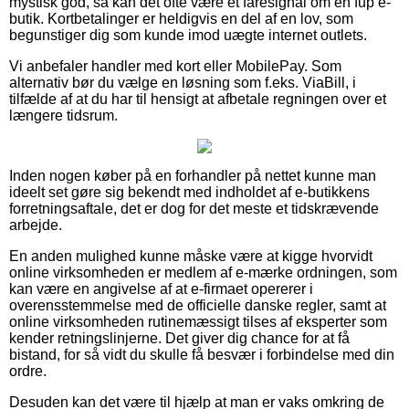
mystisk god, så kan det ofte være et faresignal om en fup e-
butik. Kortbetalinger er heldigvis en del af en lov, som
begunstiger dig som kunde imod uægte internet outlets.
Vi anbefaler handler med kort eller MobilePay. Som
alternativ bør du vælge en løsning som f.eks. ViaBill, i
tilfælde af at du har til hensigt at afbetale regningen over et
længere tidsrum.
Inden nogen køber på en forhandler på nettet kunne man
ideelt set gøre sig bekendt med indholdet af e-butikkens
forretningsaftale, det er dog for det meste et tidskrævende
arbejde.
En anden mulighed kunne måske være at kigge hvorvidt
online virksomheden er medlem af e-mærke ordningen, som
kan være en angivelse af at e-firmaet opererer i
overensstemmelse med de officielle danske regler, samt at
online virksomheden rutinemæssigt tilses af eksperter som
kender retningslinjerne. Det giver dig chance for at få
bistand, for så vidt du skulle få besvær i forbindelse med din
ordre.
Desuden kan det være til hjælp at man er vaks omkring de