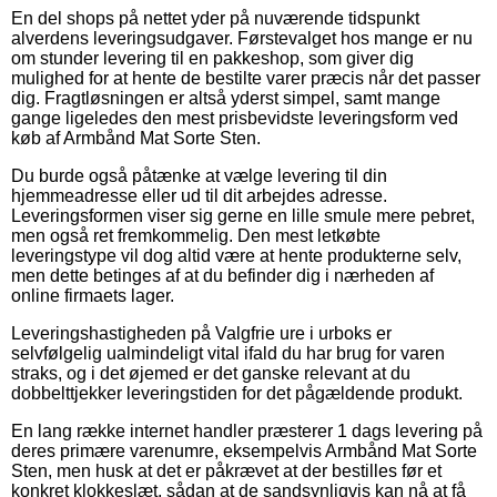
En del shops på nettet yder på nuværende tidspunkt
alverdens leveringsudgaver. Førstevalget hos mange er nu
om stunder levering til en pakkeshop, som giver dig
mulighed for at hente de bestilte varer præcis når det passer
dig. Fragtløsningen er altså yderst simpel, samt mange
gange ligeledes den mest prisbevidste leveringsform ved
køb af Armbånd Mat Sorte Sten.
Du burde også påtænke at vælge levering til din
hjemmeadresse eller ud til dit arbejdes adresse.
Leveringsformen viser sig gerne en lille smule mere pebret,
men også ret fremkommelig. Den mest letkøbte
leveringstype vil dog altid være at hente produkterne selv,
men dette betinges af at du befinder dig i nærheden af
online firmaets lager.
Leveringshastigheden på Valgfrie ure i urboks er
selvfølgelig ualmindeligt vital ifald du har brug for varen
straks, og i det øjemed er det ganske relevant at du
dobbelttjekker leveringstiden for det pågældende produkt.
En lang række internet handler præsterer 1 dags levering på
deres primære varenumre, eksempelvis Armbånd Mat Sorte
Sten, men husk at det er påkrævet at der bestilles før et
konkret klokkeslæt, sådan at de sandsynligvis kan nå at få