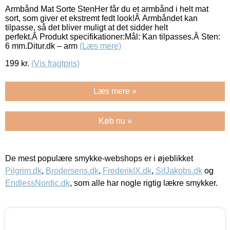
Armbånd Mat Sorte StenHer får du et armbånd i helt mat
sort, som giver et ekstremt fedt look!Â Armbåndet kan
tilpasse, så det bliver muligt at det sidder helt
perfekt.Â Produkt specifikationer:Mål: Kan tilpasses.Â Sten:
6 mm.Ditur.dk – arm
(Læs mere)
199
kr.
(Vis fragtpris)
Læs mere »
Køb nu »
De mest populære smykke-webshops er i øjeblikket
Pilgrim.dk
,
Brodersens.dk
,
FrederikIX.dk
,
SifJakobs.dk
og
EndlessNordic.dk
, som alle har nogle rigtig lækre smykker.