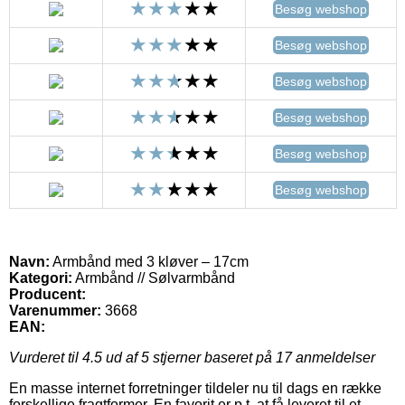
Besøg webshop
Besøg webshop
Besøg webshop
Besøg webshop
Besøg webshop
Besøg webshop
Navn:
Armbånd med 3 kløver – 17cm
Kategori:
Armbånd // Sølvarmbånd
Producent:
Varenummer:
3668
EAN:
Vurderet til
4.5
ud af 5 stjerner baseret på
17
anmeldelser
En masse internet forretninger tildeler nu til dags en række
forskellige fragtformer. En favorit er p.t. at få leveret til et