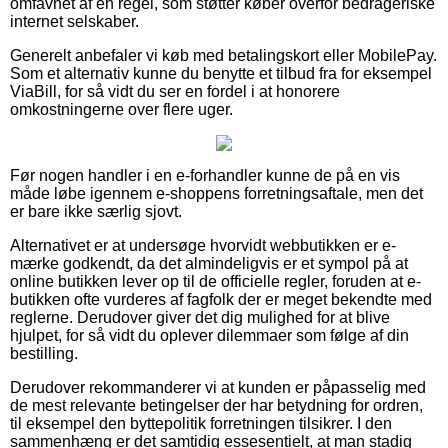
omfavnet af en regel, som støtter køber overfor bedrageriske
internet selskaber.
Generelt anbefaler vi køb med betalingskort eller MobilePay.
Som et alternativ kunne du benytte et tilbud fra for eksempel
ViaBill, for så vidt du ser en fordel i at honorere
omkostningerne over flere uger.
Før nogen handler i en e-forhandler kunne de på en vis
måde løbe igennem e-shoppens forretningsaftale, men det
er bare ikke særlig sjovt.
Alternativet er at undersøge hvorvidt webbutikken er e-
mærke godkendt, da det almindeligvis er et sympol på at
online butikken lever op til de officielle regler, foruden at e-
butikken ofte vurderes af fagfolk der er meget bekendte med
reglerne. Derudover giver det dig mulighed for at blive
hjulpet, for så vidt du oplever dilemmaer som følge af din
bestilling.
Derudover rekommanderer vi at kunden er påpasselig med
de mest relevante betingelser der har betydning for ordren,
til eksempel den byttepolitik forretningen tilsikrer. I den
sammenhæng er det samtidig essesentielt, at man stadig