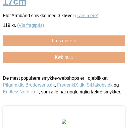
17cm
Flot Armbånd smykke med 3 kløver
(Læs mere)
119
kr.
(Vis fragtpris)
Læs mere »
Køb nu »
De mest populære smykke-webshops er i øjeblikket
Pilgrim.dk
,
Brodersens.dk
,
FrederikIX.dk
,
SifJakobs.dk
og
EndlessNordic.dk
, som alle har nogle rigtig lækre smykker.