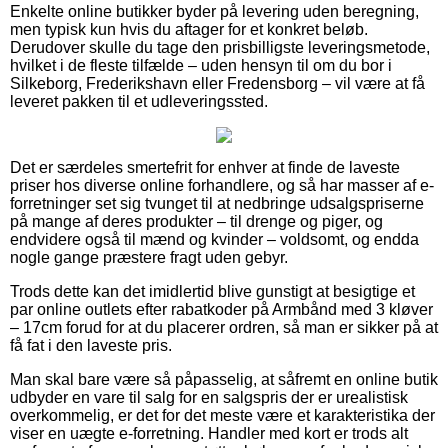
Enkelte online butikker byder på levering uden beregning,
men typisk kun hvis du aftager for et konkret beløb.
Derudover skulle du tage den prisbilligste leveringsmetode,
hvilket i de fleste tilfælde – uden hensyn til om du bor i
Silkeborg, Frederikshavn eller Fredensborg – vil være at få
leveret pakken til et udleveringssted.
Det er særdeles smertefrit for enhver at finde de laveste
priser hos diverse online forhandlere, og så har masser af e-
forretninger set sig tvunget til at nedbringe udsalgspriserne
på mange af deres produkter – til drenge og piger, og
endvidere også til mænd og kvinder – voldsomt, og endda
nogle gange præstere fragt uden gebyr.
Trods dette kan det imidlertid blive gunstigt at besigtige et
par online outlets efter rabatkoder på Armbånd med 3 kløver
– 17cm forud for at du placerer ordren, så man er sikker på at
få fat i den laveste pris.
Man skal bare være så påpasselig, at såfremt en online butik
udbyder en vare til salg for en salgspris der er urealistisk
overkommelig, er det for det meste være et karakteristika der
viser en uægte e-forretning. Handler med kort er trods alt