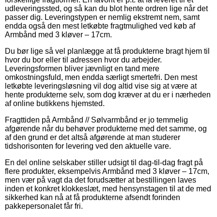
udleveringssted, og så kan du blot hente ordren lige når det
passer dig. Leveringstypen er nemlig ekstremt nem, samt
endda også den mest letkøbte fragtmulighed ved køb af
Armbånd med 3 kløver – 17cm.
Du bør lige så vel planlægge at få produkterne bragt hjem til
hvor du bor eller til adressen hvor du arbejder.
Leveringsformen bliver jævnligt en tand mere
omkostningsfuld, men endda særligt smertefri. Den mest
letkøbte leveringsløsning vil dog altid vise sig at være at
hente produkterne selv, som dog kræver at du er i nærheden
af online butikkens hjemsted.
Fragttiden på Armbånd // Sølvarmbånd er jo temmelig
afgørende når du behøver produkterne med det samme, og
af den grund er det altså afgørende at man studerer
tidshorisonten for levering ved den aktuelle vare.
En del online selskaber stiller udsigt til dag-til-dag fragt på
flere produkter, eksempelvis Armbånd med 3 kløver – 17cm,
men vær på vagt da det forudsætter at bestillingen laves
inden et konkret klokkeslæt, med hensynstagen til at de med
sikkerhed kan nå at få produkterne afsendt forinden
pakkepersonalet får fri.