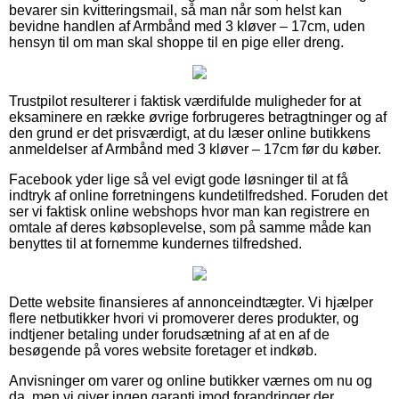
bevarer sin kvitteringsmail, så man når som helst kan
bevidne handlen af Armbånd med 3 kløver – 17cm, uden
hensyn til om man skal shoppe til en pige eller dreng.
Trustpilot resulterer i faktisk værdifulde muligheder for at
eksaminere en række øvrige forbrugeres betragtninger og af
den grund er det prisværdigt, at du læser online butikkens
anmeldelser af Armbånd med 3 kløver – 17cm før du køber.
Facebook yder lige så vel evigt gode løsninger til at få
indtryk af online forretningens kundetilfredshed. Foruden det
ser vi faktisk online webshops hvor man kan registrere en
omtale af deres købsoplevelse, som på samme måde kan
benyttes til at fornemme kundernes tilfredshed.
Dette website finansieres af annonceindtægter. Vi hjælper
flere netbutikker hvori vi promoverer deres produkter, og
indtjener betaling under forudsætning af at en af de
besøgende på vores website foretager et indkøb.
Anvisninger om varer og online butikker værnes om nu og
da, men vi giver ingen garanti imod forandringer der