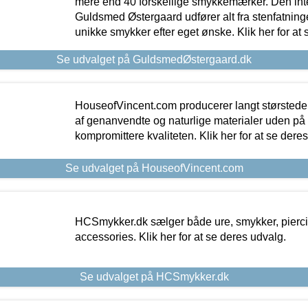
mere end 40 forskellige smykkemærker. Den in
Guldsmed Østergaard udfører alt fra stenfatninge
unikke smykker efter eget ønske. Klik her for at 
Se udvalget på GuldsmedØstergaard.dk
HouseofVincent.com producerer langt størstede
af genanvendte og naturlige materialer uden p
kompromittere kvaliteten. Klik her for at se dere
Se udvalget på HouseofVincent.com
HCSmykker.dk sælger både ure, smykker, pierc
accessories. Klik her for at se deres udvalg.
Se udvalget på HCSmykker.dk