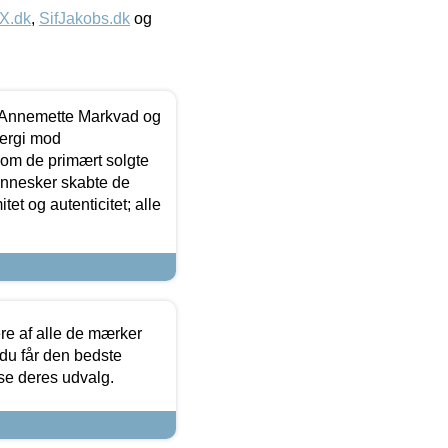
IX.dk
,
SifJakobs.dk
og
- Annemette Markvad og
ergi mod
som de primært solgte
mennesker skabte de
et og autenticitet; alle
.
re af alle de mærker
 du får den bedste
 se deres udvalg.