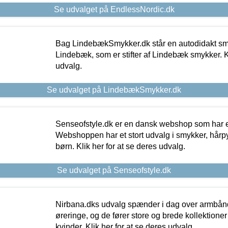
Se udvalget på EndlessNordic.dk
Bag LindebækSmykker.dk står en autodidakt s
Lindebæk, som er stifter af Lindebæk smykker. Kl
udvalg.
Se udvalget på LindebækSmykker.dk
Senseofstyle.dk er en dansk webshop som har e
Webshoppen har et stort udvalg i smykker, hårpy
børn. Klik her for at se deres udvalg.
Se udvalget på Senseofstyle.dk
Nirbana.dks udvalg spænder i dag over armbånd
øreringe, og de fører store og brede kollektione
kvinder. Klik her for at se deres udvalg.