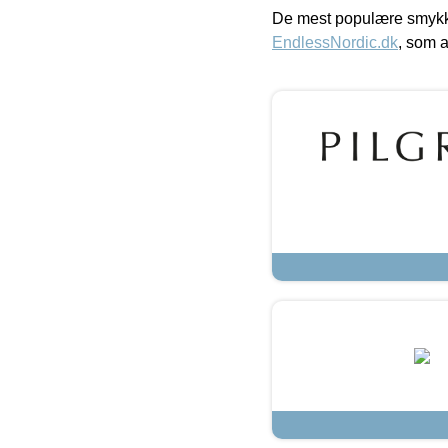
De mest populære smykk
EndlessNordic.dk
, som a