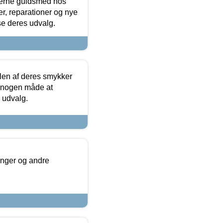
terne guldsmed hos
r, reparationer og nye
se deres udvalg.
len af deres smykker
å nogen måde at
s udvalg.
inger og andre