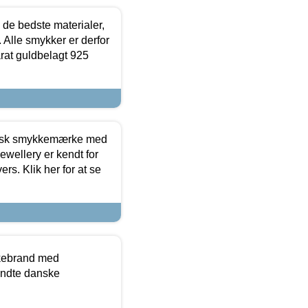
 de bedste materialer,
 Alle smykker er derfor
arat guldbelagt 925
dansk smykkemærke med
ewellery er kendt for
ers. Klik her for at se
kkebrand med
ndte danske