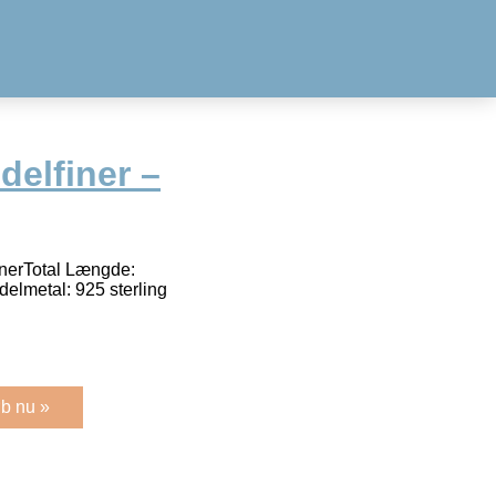
elfiner –
nerTotal Længde:
lmetal: 925 sterling
b nu »