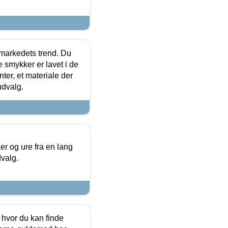
markedets trend. Du
e smykker er lavet i de
ter, et materiale der
udvalg.
 og ure fra en lang
dvalg.
 hvor du kan finde