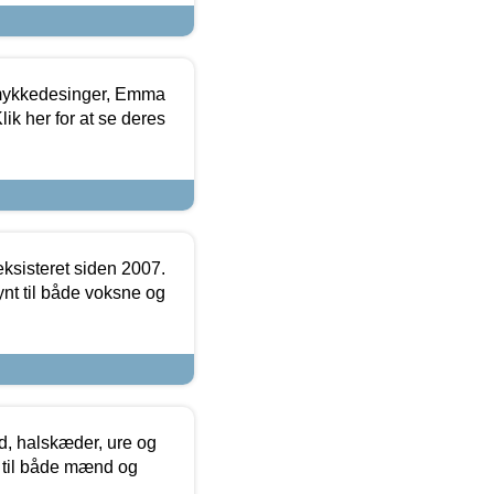
mykkedesinger, Emma
ik her for at se deres
ksisteret siden 2007.
nt til både voksne og
, halskæder, ure og
r til både mænd og