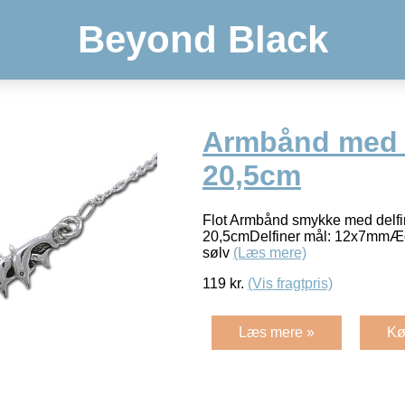
Beyond Black
Armbånd med d
20,5cm
Flot Armbånd smykke med delfi
20,5cmDelfiner mål: 12x7mmÆde
sølv
(Læs mere)
119
kr.
(Vis fragtpris)
Læs mere »
Kø