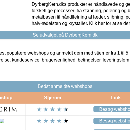
DyrbergKern.dks produkter er håndlavede og 
forskellige processer: fra støbning, polering og
metalbasen til håndfletning af læder, slibning, p
halv-ædelsten og krystaller. Klik her for at se de
Se udvalget på DyrbergKern.dk
t populære webshops og anmeldt dem med stjerner fra 1 til 5 ud
rrelse, kundeservice, brugervenlighed, betingelser, leveringsfor
Bedst anmeldte webshops
bshop
Stjerner
Link
Besøg websh
Besøg websh