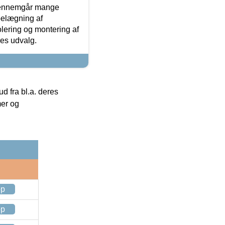
gennemgår mange
 belægning af
olering og montering af
res udvalg.
 fra bl.a. deres
mer og
op
op