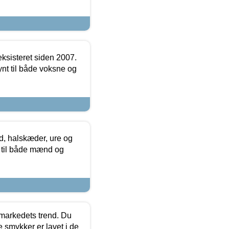
ksisteret siden 2007.
nt til både voksne og
, halskæder, ure og
r til både mænd og
markedets trend. Du
e smykker er lavet i de