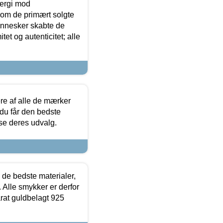
ergi mod
som de primært solgte
mennesker skabte de
et og autenticitet; alle
.
re af alle de mærker
 du får den bedste
 se deres udvalg.
 de bedste materialer,
 Alle smykker er derfor
arat guldbelagt 925