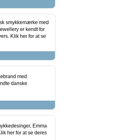
dansk smykkemærke med
ewellery er kendt for
ers. Klik her for at se
kkebrand med
ndte danske
mykkedesinger, Emma
ik her for at se deres