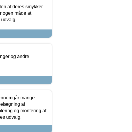
len af deres smykker
å nogen måde at
s udvalg.
inger og andre
gennemgår mange
 belægning af
olering og montering af
res udvalg.