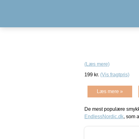
(Læs mere)
199
kr.
(Vis fragtpris)
Læs mere »
De mest populære smykk
EndlessNordic.dk
, som a