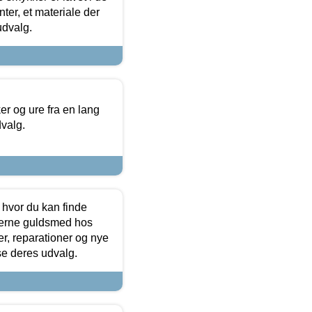
ter, et materiale der
udvalg.
 og ure fra en lang
dvalg.
 hvor du kan finde
terne guldsmed hos
r, reparationer og nye
se deres udvalg.