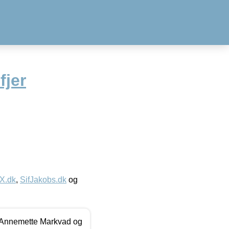
jer
IX.dk
,
SifJakobs.dk
og
- Annemette Markvad og