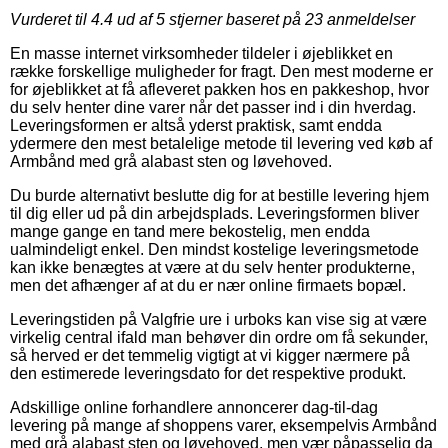
Vurderet til
4.4
ud af 5 stjerner baseret på
23
anmeldelser
En masse internet virksomheder tildeler i øjeblikket en
række forskellige muligheder for fragt. Den mest moderne er
for øjeblikket at få afleveret pakken hos en pakkeshop, hvor
du selv henter dine varer når det passer ind i din hverdag.
Leveringsformen er altså yderst praktisk, samt endda
ydermere den mest betalelige metode til levering ved køb af
Armbånd med grå alabast sten og løvehoved.
Du burde alternativt beslutte dig for at bestille levering hjem
til dig eller ud på din arbejdsplads. Leveringsformen bliver
mange gange en tand mere bekostelig, men endda
ualmindeligt enkel. Den mindst kostelige leveringsmetode
kan ikke benægtes at være at du selv henter produkterne,
men det afhænger af at du er nær online firmaets bopæl.
Leveringstiden på Valgfrie ure i urboks kan vise sig at være
virkelig central ifald man behøver din ordre om få sekunder,
så herved er det temmelig vigtigt at vi kigger nærmere på
den estimerede leveringsdato for det respektive produkt.
Adskillige online forhandlere annoncerer dag-til-dag
levering på mange af shoppens varer, eksempelvis Armbånd
med grå alabast sten og løvehoved, men vær påpasselig da