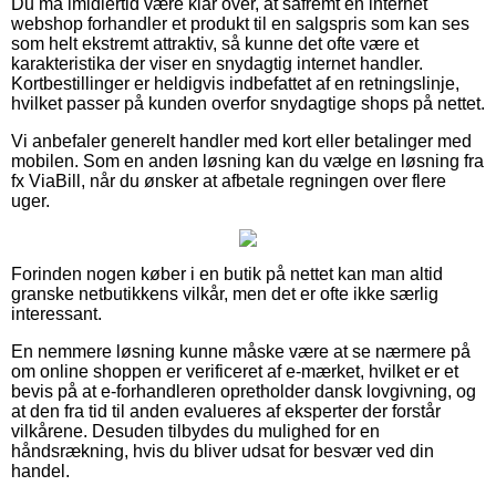
Du må imidlertid være klar over, at såfremt en internet
webshop forhandler et produkt til en salgspris som kan ses
som helt ekstremt attraktiv, så kunne det ofte være et
karakteristika der viser en snydagtig internet handler.
Kortbestillinger er heldigvis indbefattet af en retningslinje,
hvilket passer på kunden overfor snydagtige shops på nettet.
Vi anbefaler generelt handler med kort eller betalinger med
mobilen. Som en anden løsning kan du vælge en løsning fra
fx ViaBill, når du ønsker at afbetale regningen over flere
uger.
Forinden nogen køber i en butik på nettet kan man altid
granske netbutikkens vilkår, men det er ofte ikke særlig
interessant.
En nemmere løsning kunne måske være at se nærmere på
om online shoppen er verificeret af e-mærket, hvilket er et
bevis på at e-forhandleren opretholder dansk lovgivning, og
at den fra tid til anden evalueres af eksperter der forstår
vilkårene. Desuden tilbydes du mulighed for en
håndsrækning, hvis du bliver udsat for besvær ved din
handel.