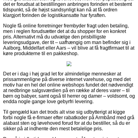
det er forudsat at bestillingen anbringes forinden et bestemt
tidspunkt, så de højst sandsynligt kan nå at få ordren
klargjort forinden de logistikansatte har fyraften.
Nogle få online forretninger frembyder fragt uden betaling,
men i reglen forudsætter det at du shopper for en konkret
pris. Alternativt må du udvælge den prisbilligste
leveringsudgave, der tit – uafhængig om man befinder sig i
Aalborg, Middelfart eller Aars – vil blive at få fragtfirmaet til at
køre produkterne til en pakkeshop.
Det er i dag i høj grad let for almindelige mennesker at
prissammenligne på diverse internet varehuse, og med det
motiv har en hel del online webshops fundet det nødvendigt
at nedbringe salgsværdien på en række af deres varer – til
børn og babyer, samt også til herrer og damer – voldsomt, og
endda nogle gange love gebyrfri levering.
Til gengæld kan det trods alt vise sig udbytterigt at kigge
forbi nogle få e-firmaer efter rabatkoder på Armbånd med grå
alabast sten og løvehoved forud for at du bestiller, så du er
sikker på at indhente den mest betalelige pris.