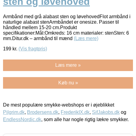
sten og løvehoved
Armbånd med grå alabast sten og løvehovedFlot armbånd i
naturlige alabast stenArmbåndet er onesize. Passer til
håndled mellem 15-20 cm.Produkt
specifikationer:Mål:Omkreds: 16 cm materialer: stenSten: 6
mm.Ditur.dk – armbånd til mænd
(Læs mere)
199
kr.
(Vis fragtpris)
Læs mere »
Køb nu »
De mest populære smykke-webshops er i øjeblikket
Pilgrim.dk
,
Brodersens.dk
,
FrederikIX.dk
,
SifJakobs.dk
og
EndlessNordic.dk
, som alle har nogle rigtig lækre smykker.