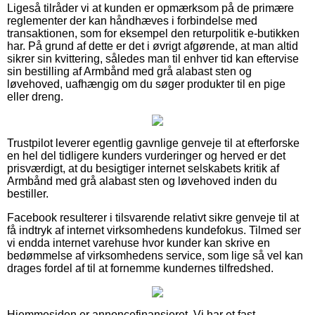
Ligeså tilråder vi at kunden er opmærksom på de primære
reglementer der kan håndhæves i forbindelse med
transaktionen, som for eksempel den returpolitik e-butikken
har. På grund af dette er det i øvrigt afgørende, at man altid
sikrer sin kvittering, således man til enhver tid kan eftervise
sin bestilling af Armbånd med grå alabast sten og
løvehoved, uafhængig om du søger produkter til en pige
eller dreng.
Trustpilot leverer egentlig gavnlige genveje til at efterforske
en hel del tidligere kunders vurderinger og herved er det
prisværdigt, at du besigtiger internet selskabets kritik af
Armbånd med grå alabast sten og løvehoved inden du
bestiller.
Facebook resulterer i tilsvarende relativt sikre genveje til at
få indtryk af internet virksomhedens kundefokus. Tilmed ser
vi endda internet varehuse hvor kunder kan skrive en
bedømmelse af virksomhedens service, som lige så vel kan
drages fordel af til at fornemme kundernes tilfredshed.
Hjemmesiden er annoncefinansieret. Vi har et fast