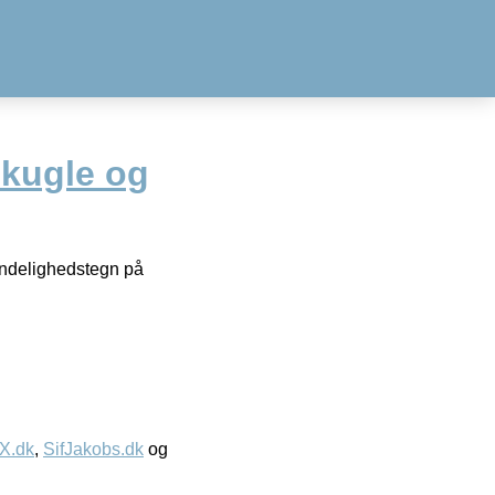
kugle og
endelighedstegn på
IX.dk
,
SifJakobs.dk
og