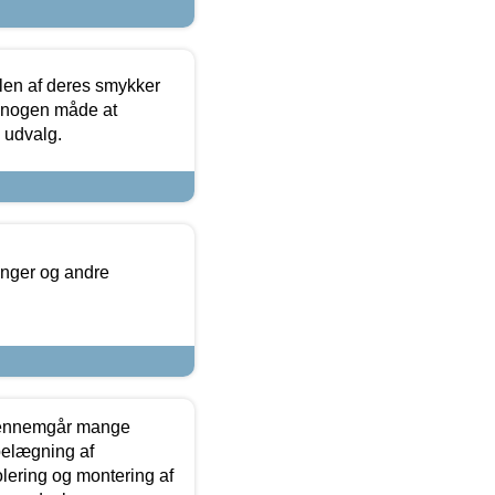
len af deres smykker
å nogen måde at
s udvalg.
inger og andre
gennemgår mange
 belægning af
olering og montering af