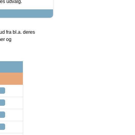
res udvalg.
 fra bl.a. deres
mer og