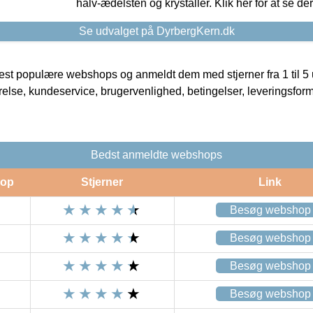
halv-ædelsten og krystaller. Klik her for at se de
Se udvalget på DyrbergKern.dk
t populære webshops og anmeldt dem med stjerner fra 1 til 5 ud
rrelse, kundeservice, brugervenlighed, betingelser, leveringsfor
Bedst anmeldte webshops
op
Stjerner
Link
Besøg webshop
Besøg webshop
Besøg webshop
Besøg webshop