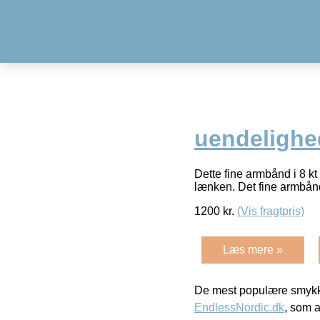
uendelighe
Dette fine armbånd i 8 
lænken. Det fine armbånd
1200
kr.
(Vis fragtpris)
Læs mere »
De mest populære smykk
EndlessNordic.dk
, som a