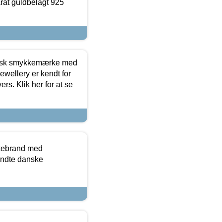
arat guldbelagt 925
dansk smykkemærke med
ewellery er kendt for
ers. Klik her for at se
kkebrand med
ndte danske