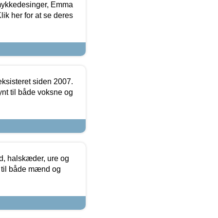
mykkedesinger, Emma
ik her for at se deres
ksisteret siden 2007.
nt til både voksne og
, halskæder, ure og
r til både mænd og