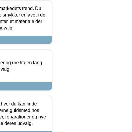
markedets trend. Du
e smykker er lavet i de
ter, et materiale der
udvalg.
 og ure fra en lang
dvalg.
 hvor du kan finde
terne guldsmed hos
r, reparationer og nye
se deres udvalg.