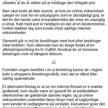
således at du er sikker på at modtage den billigste pris.
Man skal trods alt ikke overse, at hvis en online virksomhed
sælger en vare for en udsalgspris som er uforståeligt god, er
det for det meste være et karakteristika der viser en uoprigtig
e-shop. Køb med kort er heldigvis en del af en bestemmelse,
hvilket dækker dig som kunde imod uærlige internet
virksomheder.
Generelt går vi ind for bestillinger med kort eller betalinger
med mobilen. Som alternativ kan du drage fordel af en
afbetalingsordning fra fx ViaBill, forudsat du vil honorere
betalingen over et længere tidsrum.
Forinden nogen bestiller i en e-forretning kunne de i reglen
tyde e-shoppens forretningsvilkår, men det er oftest ikke
særlig spændende.
Et alternativt forslag er at se om internet firmaet er e-mærke
godkendt, som skulle være en garanti for at webbutikken
efterkommer de gældende danske regler, og at online
virksomheden undertiden føres tilsyn med af sagkyndige
som kender til vedtægterne på området. Derudover giver det