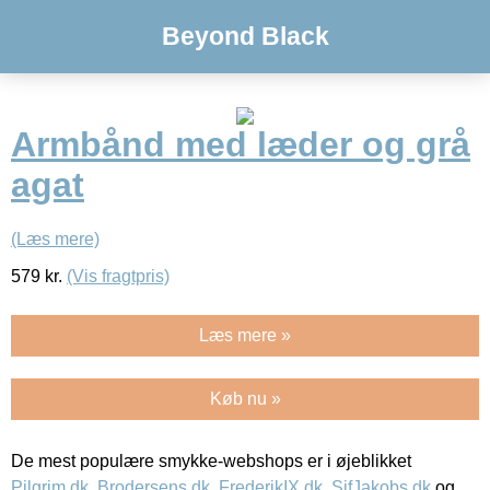
Beyond Black
Armbånd med læder og grå
agat
(Læs mere)
579
kr.
(Vis fragtpris)
Læs mere »
Køb nu »
De mest populære smykke-webshops er i øjeblikket
Pilgrim.dk
,
Brodersens.dk
,
FrederikIX.dk
,
SifJakobs.dk
og