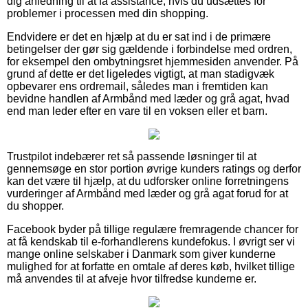
dig anledning til at få assistance, hvis du udsættes for
problemer i processen med din shopping.
Endvidere er det en hjælp at du er sat ind i de primære
betingelser der gør sig gældende i forbindelse med ordren,
for eksempel den ombytningsret hjemmesiden anvender. På
grund af dette er det ligeledes vigtigt, at man stadigvæk
opbevarer ens ordremail, således man i fremtiden kan
bevidne handlen af Armbånd med læder og grå agat, hvad
end man leder efter en vare til en voksen eller et barn.
Trustpilot indebærer ret så passende løsninger til at
gennemsøge en stor portion øvrige kunders ratings og derfor
kan det være til hjælp, at du udforsker online forretningens
vurderinger af Armbånd med læder og grå agat forud for at
du shopper.
Facebook byder på tillige regulære fremragende chancer for
at få kendskab til e-forhandlerens kundefokus. I øvrigt ser vi
mange online selskaber i Danmark som giver kunderne
mulighed for at forfatte en omtale af deres køb, hvilket tillige
må anvendes til at afveje hvor tilfredse kunderne er.