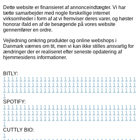
Dette website er finansieret af annonceindtægter. Vi har
tætte samarbejder med nogle forskellige internet
virksomheder i form af at vi fremviser deres varer, og høster
honorar ifald en af de besøgende på vores website
gennemfører en ordre.
Vejledning omkring produkter og online webshops i
Danmark værnes om tit, men vi kan ikke stilles ansvarlig for
ændringer der er realiseret efter seneste opdatering af
hjemmesidens informationer.
BITLY:
1
1
1
1
1
1
1
1
1
1
1
1
1
1
1
1
1
1
1
1
1
1
1
1
1
1
1
1
1
1
1
1
1
1
1
1
1
1
1
1
1
1
1
1
1
1
1
1
1
1
1
1
1
1
1
1
1
1
1
1
1
1
1
1
1
1
1
1
1
1
1
1
1
1
1
1
1
1
1
1
1
1
1
1
1
1
1
1
1
1
1
1
1
1
1
1
1
1
1
1
SPOTIFY:
1
1
1
1
1
1
1
1
1
1
1
1
1
1
1
1
1
1
1
1
1
1
1
1
1
1
1
1
1
1
1
1
1
1
1
1
1
1
1
1
1
1
1
1
1
1
1
1
1
1
1
1
1
1
1
1
1
1
1
1
1
1
1
1
1
1
1
1
1
1
1
1
1
1
1
1
1
1
1
1
1
1
1
1
1
1
1
1
1
1
1
1
1
1
1
1
1
1
1
1
CUTTLY BIO:
1