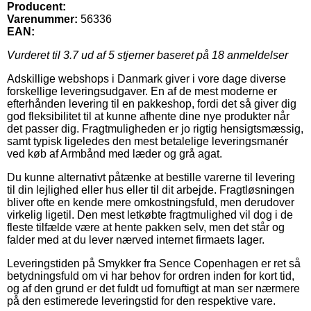
Producent:
Varenummer:
56336
EAN:
Vurderet til
3.7
ud af 5 stjerner baseret på
18
anmeldelser
Adskillige webshops i Danmark giver i vore dage diverse
forskellige leveringsudgaver. En af de mest moderne er
efterhånden levering til en pakkeshop, fordi det så giver dig
god fleksibilitet til at kunne afhente dine nye produkter når
det passer dig. Fragtmuligheden er jo rigtig hensigtsmæssig,
samt typisk ligeledes den mest betalelige leveringsmanér
ved køb af Armbånd med læder og grå agat.
Du kunne alternativt påtænke at bestille varerne til levering
til din lejlighed eller hus eller til dit arbejde. Fragtløsningen
bliver ofte en kende mere omkostningsfuld, men derudover
virkelig ligetil. Den mest letkøbte fragtmulighed vil dog i de
fleste tilfælde være at hente pakken selv, men det står og
falder med at du lever nærved internet firmaets lager.
Leveringstiden på Smykker fra Sence Copenhagen er ret så
betydningsfuld om vi har behov for ordren inden for kort tid,
og af den grund er det fuldt ud fornuftigt at man ser nærmere
på den estimerede leveringstid for den respektive vare.