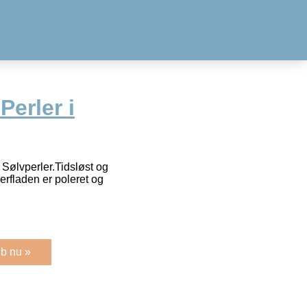
erler i
Sølvperler.Tidsløst og
rfladen er poleret og
b nu »