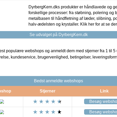
DyrbergKern.dks produkter er håndlavede og 
forskellige processer: fra støbning, polering og
metalbasen til håndfletning af læder, slibning, p
halv-ædelsten og krystaller. Klik her for at se de
Se udvalget på DyrbergKern.dk
t populære webshops og anmeldt dem med stjerner fra 1 til 5 ud
rrelse, kundeservice, brugervenlighed, betingelser, leveringsfor
Bedst anmeldte webshops
bshop
Stjerner
Link
Besøg websh
Besøg websh