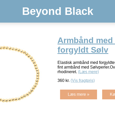
Beyond Black
Armbånd med P
forgyldt Sølv
Elastisk armbånd med forgyldte 
fint armbånd med Sølvperler.Ove
rhodineret.
(Læs mere)
360
kr.
(Vis fragtpris)
Læs mere »
Kø