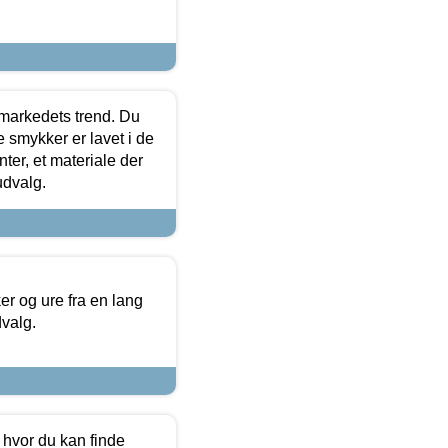
markedets trend. Du
e smykker er lavet i de
ter, et materiale der
udvalg.
 og ure fra en lang
dvalg.
 hvor du kan finde