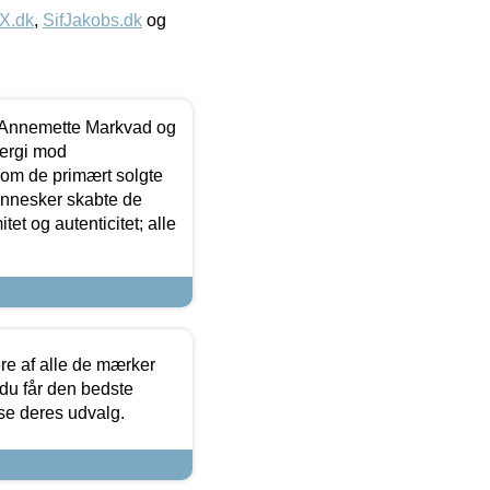
IX.dk
,
SifJakobs.dk
og
- Annemette Markvad og
ergi mod
som de primært solgte
mennesker skabte de
et og autenticitet; alle
.
re af alle de mærker
 du får den bedste
 se deres udvalg.