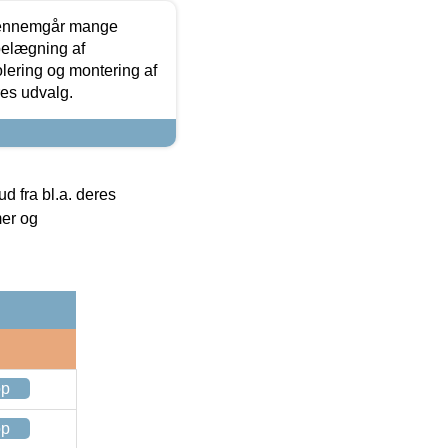
gennemgår mange
 belægning af
olering og montering af
res udvalg.
 fra bl.a. deres
mer og
op
op