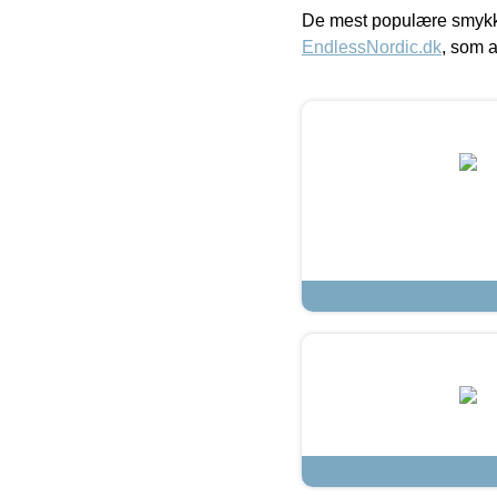
De mest populære smykk
EndlessNordic.dk
, som a