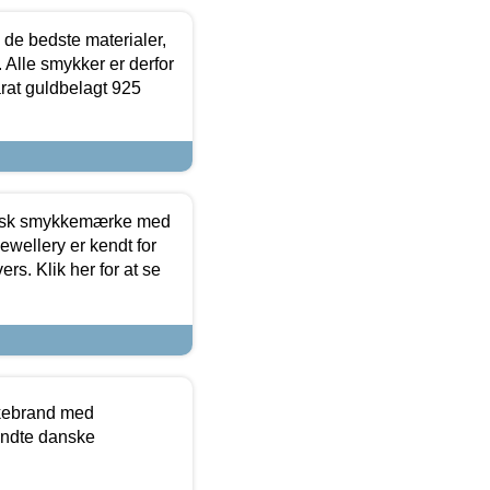
 de bedste materialer,
 Alle smykker er derfor
arat guldbelagt 925
dansk smykkemærke med
ewellery er kendt for
ers. Klik her for at se
kkebrand med
ndte danske