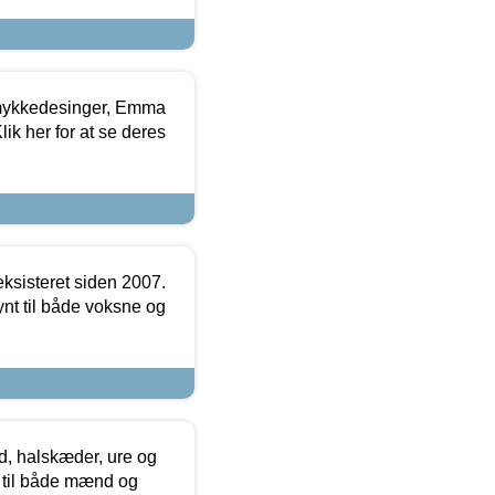
mykkedesinger, Emma
ik her for at se deres
ksisteret siden 2007.
nt til både voksne og
, halskæder, ure og
r til både mænd og