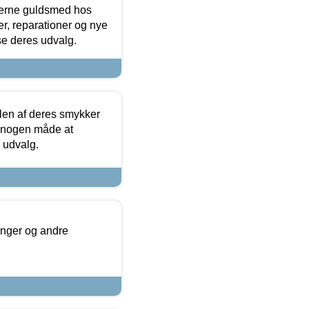
terne guldsmed hos
r, reparationer og nye
se deres udvalg.
len af deres smykker
å nogen måde at
s udvalg.
inger og andre