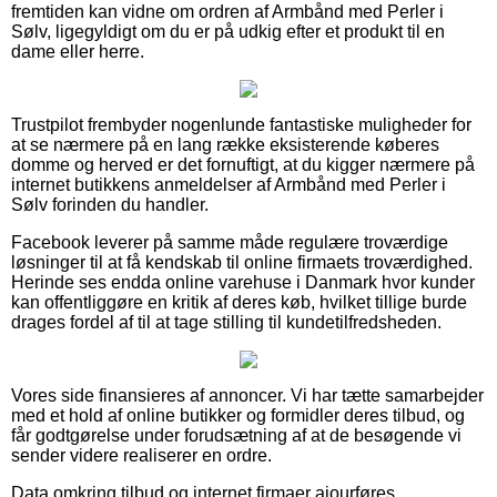
fremtiden kan vidne om ordren af Armbånd med Perler i
Sølv, ligegyldigt om du er på udkig efter et produkt til en
dame eller herre.
Trustpilot frembyder nogenlunde fantastiske muligheder for
at se nærmere på en lang række eksisterende køberes
domme og herved er det fornuftigt, at du kigger nærmere på
internet butikkens anmeldelser af Armbånd med Perler i
Sølv forinden du handler.
Facebook leverer på samme måde regulære troværdige
løsninger til at få kendskab til online firmaets troværdighed.
Herinde ses endda online varehuse i Danmark hvor kunder
kan offentliggøre en kritik af deres køb, hvilket tillige burde
drages fordel af til at tage stilling til kundetilfredsheden.
Vores side finansieres af annoncer. Vi har tætte samarbejder
med et hold af online butikker og formidler deres tilbud, og
får godtgørelse under forudsætning af at de besøgende vi
sender videre realiserer en ordre.
Data omkring tilbud og internet firmaer ajourføres