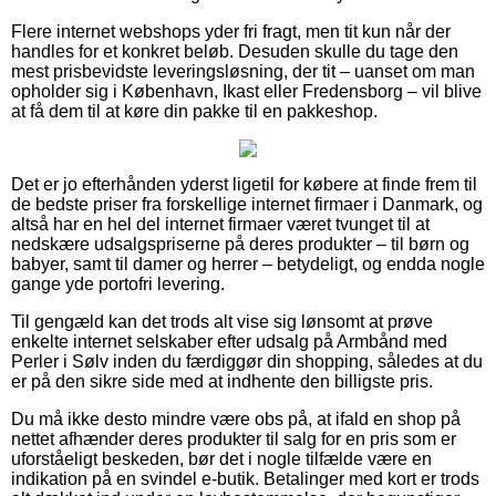
Flere internet webshops yder fri fragt, men tit kun når der
handles for et konkret beløb. Desuden skulle du tage den
mest prisbevidste leveringsløsning, der tit – uanset om man
opholder sig i København, Ikast eller Fredensborg – vil blive
at få dem til at køre din pakke til en pakkeshop.
Det er jo efterhånden yderst ligetil for købere at finde frem til
de bedste priser fra forskellige internet firmaer i Danmark, og
altså har en hel del internet firmaer været tvunget til at
nedskære udsalgspriserne på deres produkter – til børn og
babyer, samt til damer og herrer – betydeligt, og endda nogle
gange yde portofri levering.
Til gengæld kan det trods alt vise sig lønsomt at prøve
enkelte internet selskaber efter udsalg på Armbånd med
Perler i Sølv inden du færdiggør din shopping, således at du
er på den sikre side med at indhente den billigste pris.
Du må ikke desto mindre være obs på, at ifald en shop på
nettet afhænder deres produkter til salg for en pris som er
uforståeligt beskeden, bør det i nogle tilfælde være en
indikation på en svindel e-butik. Betalinger med kort er trods