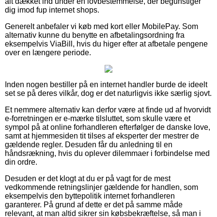
alt dækket ind under en lovbestemmelse, der begunstiger
dig imod fup internet shops.
Generelt anbefaler vi køb med kort eller MobilePay. Som
alternativ kunne du benytte en afbetalingsordning fra
eksempelvis ViaBill, hvis du higer efter at afbetale pengene
over en længere periode.
Inden nogen bestiller på en internet handler burde de ideelt
set se på deres vilkår, dog er det naturligvis ikke særlig sjovt.
Et nemmere alternativ kan derfor være at finde ud af hvorvidt
e-forretningen er e-mærke tilsluttet, som skulle være et
sympol på at online forhandleren efterfølger de danske love,
samt at hjemmesiden tit tilses af eksperter der mestrer de
gældende regler. Desuden får du anledning til en
håndsrækning, hvis du oplever dilemmaer i forbindelse med
din ordre.
Desuden er det klogt at du er på vagt for de mest
vedkommende retningslinjer gældende for handlen, som
eksempelvis den byttepolitik internet forhandleren
garanterer. På grund af dette er det på samme måde
relevant, at man altid sikrer sin købsbekræftelse, så man i