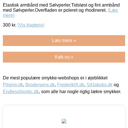
Elastisk armbånd med Sølvperler.Tidsløst og fint armbånd
med Sølvperler.Overfladen er poleret og rhodineret.
(Læs
mere)
300
kr.
(Vis fragtpris)
Læs mere »
Køb nu »
De mest populære smykke-webshops er i øjeblikket
Pilgrim.dk
,
Brodersens.dk
,
FrederikIX.dk
,
SifJakobs.dk
og
EndlessNordic.dk
, som alle har nogle rigtig lækre smykker.