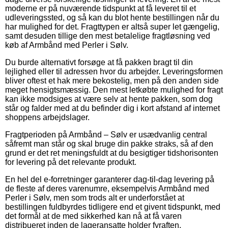
moderne er på nuværende tidspunkt at få leveret til et
udleveringssted, og så kan du blot hente bestillingen når du
har mulighed for det. Fragttypen er altså super let gængelig,
samt desuden tillige den mest betalelige fragtløsning ved
køb af Armbånd med Perler i Sølv.
Du burde alternativt forsøge at få pakken bragt til din
lejlighed eller til adressen hvor du arbejder. Leveringsformen
bliver oftest et hak mere bekostelig, men på den anden side
meget hensigtsmæssig. Den mest letkøbte mulighed for fragt
kan ikke modsiges at være selv at hente pakken, som dog
står og falder med at du befinder dig i kort afstand af internet
shoppens arbejdslager.
Fragtperioden på Armbånd – Sølv er usædvanlig central
såfremt man står og skal bruge din pakke straks, så af den
grund er det ret meningsfuldt at du besigtiger tidshorisonten
for levering på det relevante produkt.
En hel del e-forretninger garanterer dag-til-dag levering på
de fleste af deres varenumre, eksempelvis Armbånd med
Perler i Sølv, men som trods alt er underforstået at
bestillingen fuldbyrdes tidligere end et givent tidspunkt, med
det formål at de med sikkerhed kan nå at få varen
distribueret inden de lageransatte holder fyraften.