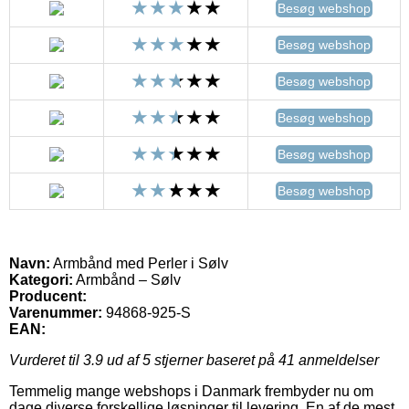
Besøg webshop
Besøg webshop
Besøg webshop
Besøg webshop
Besøg webshop
Besøg webshop
Navn:
Armbånd med Perler i Sølv
Kategori:
Armbånd – Sølv
Producent:
Varenummer:
94868-925-S
EAN:
Vurderet til
3.9
ud af 5 stjerner baseret på
41
anmeldelser
Temmelig mange webshops i Danmark frembyder nu om
dage diverse forskellige løsninger til levering. En af de mest