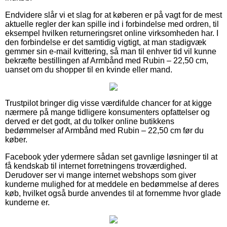
Endvidere slår vi et slag for at køberen er på vagt for de mest
aktuelle regler der kan spille ind i forbindelse med ordren, til
eksempel hvilken returneringsret online virksomheden har. I
den forbindelse er det samtidig vigtigt, at man stadigvæk
gemmer sin e-mail kvittering, så man til enhver tid vil kunne
bekræfte bestillingen af Armbånd med Rubin – 22,50 cm,
uanset om du shopper til en kvinde eller mand.
Trustpilot bringer dig visse værdifulde chancer for at kigge
nærmere på mange tidligere konsumenters opfattelser og
derved er det godt, at du tolker online butikkens
bedømmelser af Armbånd med Rubin – 22,50 cm før du
køber.
Facebook yder ydermere sådan set gavnlige løsninger til at
få kendskab til internet forretningens troværdighed.
Derudover ser vi mange internet webshops som giver
kunderne mulighed for at meddele en bedømmelse af deres
køb, hvilket også burde anvendes til at fornemme hvor glade
kunderne er.