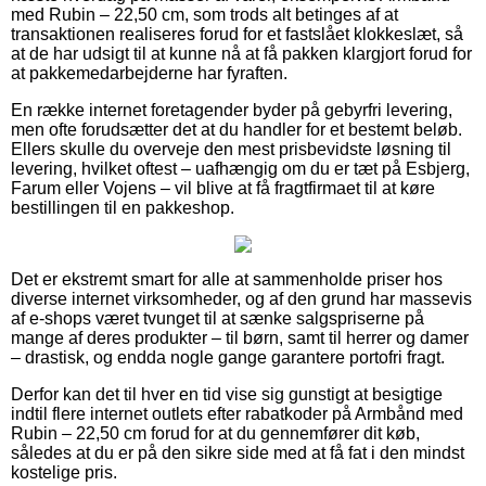
med Rubin – 22,50 cm, som trods alt betinges af at
transaktionen realiseres forud for et fastslået klokkeslæt, så
at de har udsigt til at kunne nå at få pakken klargjort forud for
at pakkemedarbejderne har fyraften.
En række internet foretagender byder på gebyrfri levering,
men ofte forudsætter det at du handler for et bestemt beløb.
Ellers skulle du overveje den mest prisbevidste løsning til
levering, hvilket oftest – uafhængig om du er tæt på Esbjerg,
Farum eller Vojens – vil blive at få fragtfirmaet til at køre
bestillingen til en pakkeshop.
Det er ekstremt smart for alle at sammenholde priser hos
diverse internet virksomheder, og af den grund har massevis
af e-shops været tvunget til at sænke salgspriserne på
mange af deres produkter – til børn, samt til herrer og damer
– drastisk, og endda nogle gange garantere portofri fragt.
Derfor kan det til hver en tid vise sig gunstigt at besigtige
indtil flere internet outlets efter rabatkoder på Armbånd med
Rubin – 22,50 cm forud for at du gennemfører dit køb,
således at du er på den sikre side med at få fat i den mindst
kostelige pris.