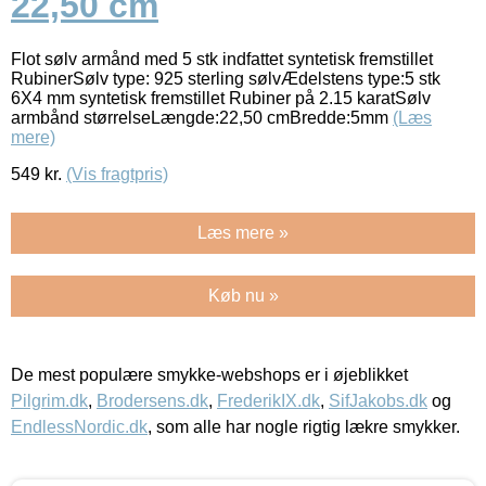
22,50 cm
Flot sølv armånd med 5 stk indfattet syntetisk fremstillet
RubinerSølv type: 925 sterling sølvÆdelstens type:5 stk
6X4 mm syntetisk fremstillet Rubiner på 2.15 karatSølv
armbånd størrelseLængde:22,50 cmBredde:5mm
(Læs
mere)
549
kr.
(Vis fragtpris)
Læs mere »
Køb nu »
De mest populære smykke-webshops er i øjeblikket
Pilgrim.dk
,
Brodersens.dk
,
FrederikIX.dk
,
SifJakobs.dk
og
EndlessNordic.dk
, som alle har nogle rigtig lækre smykker.