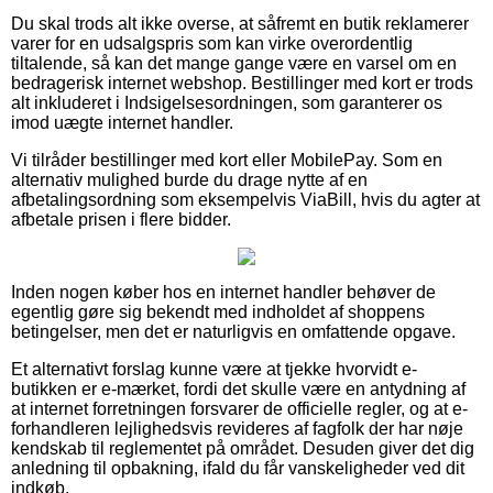
Du skal trods alt ikke overse, at såfremt en butik reklamerer
varer for en udsalgspris som kan virke overordentlig
tiltalende, så kan det mange gange være en varsel om en
bedragerisk internet webshop. Bestillinger med kort er trods
alt inkluderet i Indsigelsesordningen, som garanterer os
imod uægte internet handler.
Vi tilråder bestillinger med kort eller MobilePay. Som en
alternativ mulighed burde du drage nytte af en
afbetalingsordning som eksempelvis ViaBill, hvis du agter at
afbetale prisen i flere bidder.
Inden nogen køber hos en internet handler behøver de
egentlig gøre sig bekendt med indholdet af shoppens
betingelser, men det er naturligvis en omfattende opgave.
Et alternativt forslag kunne være at tjekke hvorvidt e-
butikken er e-mærket, fordi det skulle være en antydning af
at internet forretningen forsvarer de officielle regler, og at e-
forhandleren lejlighedsvis revideres af fagfolk der har nøje
kendskab til reglementet på området. Desuden giver det dig
anledning til opbakning, ifald du får vanskeligheder ved dit
indkøb.