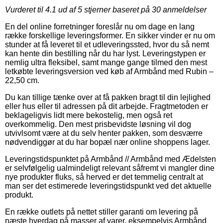
Vurderet til
4.1
ud af 5 stjerner baseret på
30
anmeldelser
En del online forretninger foreslår nu om dage en lang
række forskellige leveringsformer. En sikker vinder er nu om
stunder at få leveret til et udleveringssted, hvor du så nemt
kan hente din bestilling når du har lyst. Leveringstypen er
nemlig ultra fleksibel, samt mange gange tilmed den mest
letkøbte leveringsversion ved køb af Armbånd med Rubin –
22,50 cm.
Du kan tillige tænke over at få pakken bragt til din lejlighed
eller hus eller til adressen på dit arbejde. Fragtmetoden er
beklageligvis lidt mere bekostelig, men også ret
overkommelig. Den mest prisbevidste løsning vil dog
utvivlsomt være at du selv henter pakken, som desværre
nødvendiggør at du har bopæl nær online shoppens lager.
Leveringstidspunktet på Armbånd // Armbånd med Ædelsten
er selvfølgelig ualmindeligt relevant såfremt vi mangler dine
nye produkter fluks, så herved er det temmelig centralt at
man ser det estimerede leveringstidspunkt ved det aktuelle
produkt.
En række outlets på nettet stiller garanti om levering på
næste hverdag på masser af varer, eksempelvis Armbånd