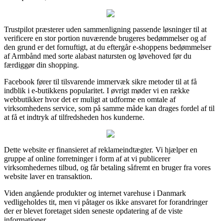
Trustpilot præsterer uden sammenligning passende løsninger til at
verificere en stor portion nuværende brugeres bedømmelser og af
den grund er det fornuftigt, at du eftergår e-shoppens bedømmelser
af Armbånd med sorte alabast natursten og løvehoved før du
færdiggør din shopping.
Facebook fører til tilsvarende immervæk sikre metoder til at få
indblik i e-butikkens popularitet. I øvrigt møder vi en række
webbutikker hvor det er muligt at udforme en omtale af
virksomhedens service, som på samme måde kan drages fordel af til
at få et indtryk af tilfredsheden hos kunderne.
Dette website er finansieret af reklameindtægter. Vi hjælper en
gruppe af online forretninger i form af at vi publicerer
virksomhedernes tilbud, og får betaling såfremt en bruger fra vores
website laver en transaktion.
Viden angående produkter og internet varehuse i Danmark
vedligeholdes tit, men vi påtager os ikke ansvaret for forandringer
der er blevet foretaget siden seneste opdatering af de viste
informationer.