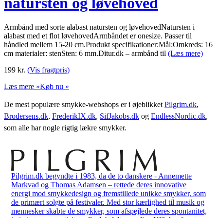
natursten og løvehoved
Armbånd med sorte alabast natursten og løvehovedNatursten i
alabast med et flot løvehovedArmbåndet er onesize. Passer til
håndled mellem 15-20 cm.Produkt specifikationer:Mål:Omkreds: 16
cm materialer: stenSten: 6 mm.Ditur.dk – armbånd til
(Læs mere)
199
kr.
(Vis fragtpris)
Læs mere »
Køb nu »
De mest populære smykke-webshops er i øjeblikket
Pilgrim.dk
,
Brodersens.dk
,
FrederikIX.dk
,
SifJakobs.dk
og
EndlessNordic.dk
,
som alle har nogle rigtig lækre smykker.
Pilgrim.dk begyndte i 1983, da de to danskere - Annemette
Markvad og Thomas Adamsen – rettede deres innovative
energi mod smykkedesign og fremstillede unikke smykker, som
de primært solgte på festivaler. Med stor kærlighed til musik og
mennesker skabte de smykker, som afspejlede deres spontanitet,