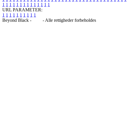
1
1
1
1
1
1
1
1
1
1
1
1
1
1
URL PARAMETER:
1
1
1
1
1
1
1
1
1
1
Beyond Black -
Blog
- Alle rettigheder forbeholdes