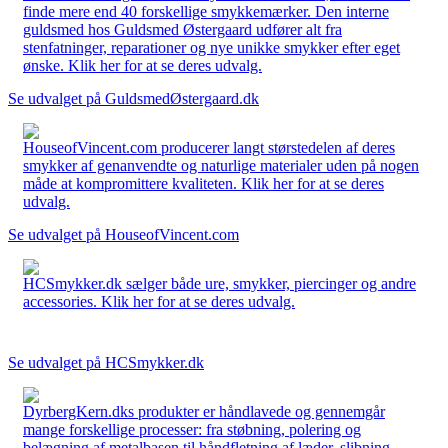
finde mere end 40 forskellige smykkemærker. Den interne
guldsmed hos Guldsmed Østergaard udfører alt fra
stenfatninger, reparationer og nye unikke smykker efter eget
ønske. Klik her for at se deres udvalg.
Se udvalget på GuldsmedØstergaard.dk
HouseofVincent.com producerer langt størstedelen af deres
smykker af genanvendte og naturlige materialer uden på nogen
måde at kompromittere kvaliteten. Klik her for at se deres
udvalg.
Se udvalget på HouseofVincent.com
HCSmykker.dk sælger både ure, smykker, piercinger og andre
accessories. Klik her for at se deres udvalg.
Se udvalget på HCSmykker.dk
DyrbergKern.dks produkter er håndlavede og gennemgår
mange forskellige processer: fra støbning, polering og
belægning af metalbasen til håndfletning af læder, slibning,