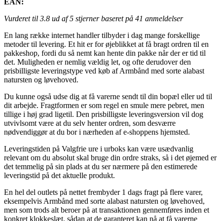
EAN:
Vurderet til
3.8
ud af 5 stjerner baseret på
41
anmeldelser
En lang række internet handler tilbyder i dag mange forskellige
metoder til levering. Et hit er for øjeblikket at få bragt ordren til en
pakkeshop, fordi du så nemt kan hente din pakke når der er tid til
det. Muligheden er nemlig vældig let, og ofte derudover den
prisbilligste leveringstype ved køb af Armbånd med sorte alabast
natursten og løvehoved.
Du kunne også udse dig at få varerne sendt til din bopæl eller ud til
dit arbejde. Fragtformen er som regel en smule mere pebret, men
tillige i høj grad ligetil. Den prisbilligste leveringsversion vil dog
utvivlsomt være at du selv henter ordren, som desværre
nødvendiggør at du bor i nærheden af e-shoppens hjemsted.
Leveringstiden på Valgfrie ure i urboks kan være usædvanlig
relevant om du absolut skal bruge din ordre straks, så i det øjemed er
det temmelig på sin plads at du ser nærmere på den estimerede
leveringstid på det aktuelle produkt.
En hel del outlets på nettet frembyder 1 dags fragt på flere varer,
eksempelvis Armbånd med sorte alabast natursten og løvehoved,
men som trods alt beroer på at transaktionen gennemføres inden et
konkret klokkeslæt, sådan at de garanteret kan nå at få varerne