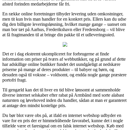
afsted forinden medarbejderne får fri.
En række online forretninger tilbyder levering uden omkostninger,
men tit kun hvis man handler for en konkret pris. Ellers kan du udse
dig den billigste leveringsløsning, hvilket mange gange – uanset om
man bor tæt på Aarhus, Frederikshavn eller Fredensborg – vil blive
at få fragtmanden til at bringe din pakke til et udleveringssted.
Det er i dag ekstremt ukompliceret for forbrugerne at finde
information om priser på tværs af webbutikker, og på grund af dette
har adskillige online butikker fundet det uundgåeligt at nedskære
priserne på mange af deres produkter – til babyer og børn, og
desuden også til voksne – voldsomt, og endda nogle gange præstere
portofri fragt.
Til gengæld kan det til hver en tid blive lønsomt at sammenholde
diverse internet selskaber efter rabat på Armbånd med sorte alabast
natursten og løvehoved inden du handler, sådan at man er garanteret
at antage den mindst kostelige pris.
Du bør blot være obs på, at ifald en internet webshop udbyder en
vare for en pris der er himmelråbende favorabel, kunne det i nogle
tilfælde være et faresignal om en falsk internet webshop. Køb med