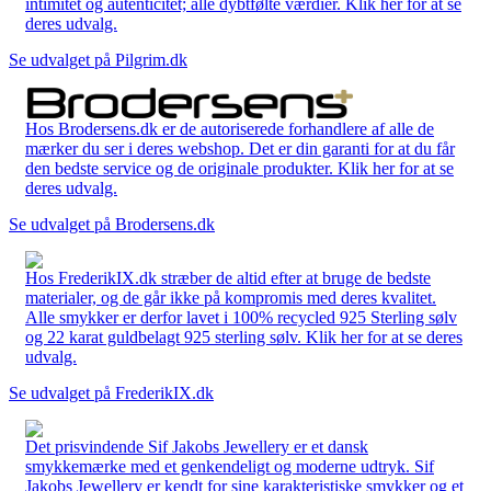
intimitet og autenticitet; alle dybtfølte værdier. Klik her for at se
deres udvalg.
Se udvalget på Pilgrim.dk
Hos Brodersens.dk er de autoriserede forhandlere af alle de
mærker du ser i deres webshop. Det er din garanti for at du får
den bedste service og de originale produkter. Klik her for at se
deres udvalg.
Se udvalget på Brodersens.dk
Hos FrederikIX.dk stræber de altid efter at bruge de bedste
materialer, og de går ikke på kompromis med deres kvalitet.
Alle smykker er derfor lavet i 100% recycled 925 Sterling sølv
og 22 karat guldbelagt 925 sterling sølv. Klik her for at se deres
udvalg.
Se udvalget på FrederikIX.dk
Det prisvindende Sif Jakobs Jewellery er et dansk
smykkemærke med et genkendeligt og moderne udtryk. Sif
Jakobs Jewellery er kendt for sine karakteristiske smykker og et