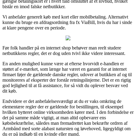
gængse betalingskort er i hvert fald omsluttet af et lovbud, hvilket
bistår en imod falske netbutikker.
Vi anbefaler generelt køb med kort eller mobilbetaling. Alternativt
kunne du bruge en afdragsordning fra fx ViaBill, hvis du har i sinde
at klare pengene over en periode.
Før folk handler på en internet shop behøver man reelt studere
netbutikkens regler, det er dog uden tvivl ikke videre interessant.
En anden mulighed kunne være at efterse hvorvidt e-handlen er
støttet af e-mærket, som længe har været en garanti for at internet
firmaet føjer de gældende danske regler, udover at butikken af og til
monitoreres af eksperter der forstår retningslinjerne. Det er en rigtig
god lejlighed til at få assistance, for så vidt du oplever besvær ved
dit køb.
Endvidere er det anbefalelsesværdigt at du er vaks omkring de
elementære regler der er gældende for bestillingen, til eksempel
hvilken bytteret online virksomheden kører med. I den forbindelse er
det på samme måde vigtigt, at man altid opbevarer ens
købsbekræftelse, således man fremadrettet kan bekræfte ordren af
Armbånd med sorte alabast natursten og løvehoved, ligegyldigt om
du er på indkøb til en kvinde eller mand.