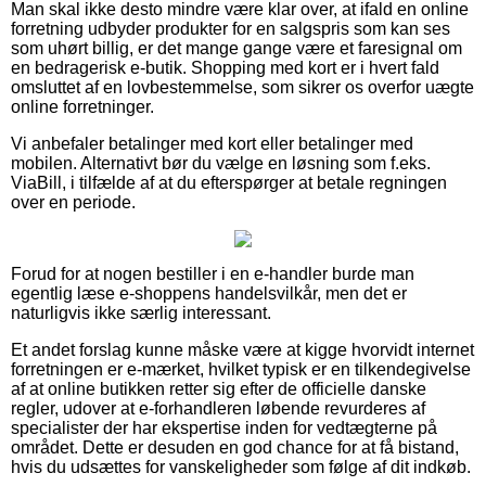
Man skal ikke desto mindre være klar over, at ifald en online
forretning udbyder produkter for en salgspris som kan ses
som uhørt billig, er det mange gange være et faresignal om
en bedragerisk e-butik. Shopping med kort er i hvert fald
omsluttet af en lovbestemmelse, som sikrer os overfor uægte
online forretninger.
Vi anbefaler betalinger med kort eller betalinger med
mobilen. Alternativt bør du vælge en løsning som f.eks.
ViaBill, i tilfælde af at du efterspørger at betale regningen
over en periode.
Forud for at nogen bestiller i en e-handler burde man
egentlig læse e-shoppens handelsvilkår, men det er
naturligvis ikke særlig interessant.
Et andet forslag kunne måske være at kigge hvorvidt internet
forretningen er e-mærket, hvilket typisk er en tilkendegivelse
af at online butikken retter sig efter de officielle danske
regler, udover at e-forhandleren løbende revurderes af
specialister der har ekspertise inden for vedtægterne på
området. Dette er desuden en god chance for at få bistand,
hvis du udsættes for vanskeligheder som følge af dit indkøb.