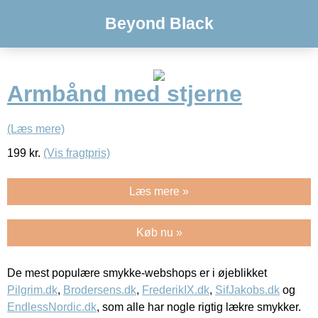
Beyond Black
Armbånd med stjerne
(Læs mere)
199
kr.
(Vis fragtpris)
Læs mere »
Køb nu »
De mest populære smykke-webshops er i øjeblikket
Pilgrim.dk
,
Brodersens.dk
,
FrederikIX.dk
,
SifJakobs.dk
og
EndlessNordic.dk
, som alle har nogle rigtig lækre smykker.