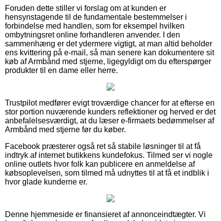
Foruden dette stiller vi forslag om at kunden er
hensynstagende til de fundamentale bestemmelser i
forbindelse med handlen, som for eksempel hvilken
ombytningsret online forhandleren anvender. I den
sammenhæng er det ydermere vigtigt, at man altid beholder
ens kvittering på e-mail, så man senere kan dokumentere sit
køb af Armbånd med stjerne, ligegyldigt om du efterspørger
produkter til en dame eller herre.
Trustpilot medfører evigt troværdige chancer for at efterse en
stor portion nuværende kunders reflektioner og herved er det
anbefalelsesværdigt, at du læser e-firmaets bedømmelser af
Armbånd med stjerne før du køber.
Facebook præsterer også ret så stabile løsninger til at få
indtryk af internet butikkens kundefokus. Tilmed ser vi nogle
online outlets hvor folk kan publicere en anmeldelse af
købsoplevelsen, som tilmed må udnyttes til at få et indblik i
hvor glade kunderne er.
Denne hjemmeside er finansieret af annonceindtægter. Vi