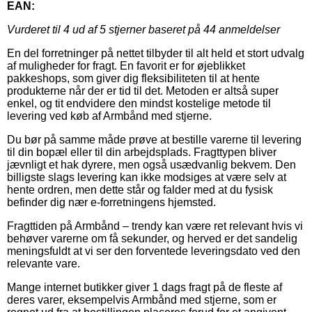
EAN:
Vurderet til
4
ud af 5 stjerner baseret på
44
anmeldelser
En del forretninger på nettet tilbyder til alt held et stort udvalg
af muligheder for fragt. En favorit er for øjeblikket
pakkeshops, som giver dig fleksibiliteten til at hente
produkterne når der er tid til det. Metoden er altså super
enkel, og tit endvidere den mindst kostelige metode til
levering ved køb af Armbånd med stjerne.
Du bør på samme måde prøve at bestille varerne til levering
til din bopæl eller til din arbejdsplads. Fragttypen bliver
jævnligt et hak dyrere, men også usædvanlig bekvem. Den
billigste slags levering kan ikke modsiges at være selv at
hente ordren, men dette står og falder med at du fysisk
befinder dig nær e-forretningens hjemsted.
Fragttiden på Armbånd – trendy kan være ret relevant hvis vi
behøver varerne om få sekunder, og herved er det sandelig
meningsfuldt at vi ser den forventede leveringsdato ved den
relevante vare.
Mange internet butikker giver 1 dags fragt på de fleste af
deres varer, eksempelvis Armbånd med stjerne, som er