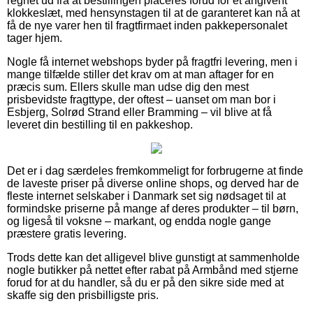
regnet ud fra at bestillingen placeres forud for et angivent
klokkeslæt, med hensynstagen til at de garanteret kan nå at
få de nye varer hen til fragtfirmaet inden pakkepersonalet
tager hjem.
Nogle få internet webshops byder på fragtfri levering, men i
mange tilfælde stiller det krav om at man aftager for en
præcis sum. Ellers skulle man udse dig den mest
prisbevidste fragttype, der oftest – uanset om man bor i
Esbjerg, Solrød Strand eller Bramming – vil blive at få
leveret din bestilling til en pakkeshop.
Det er i dag særdeles fremkommeligt for forbrugerne at finde
de laveste priser på diverse online shops, og derved har de
fleste internet selskaber i Danmark set sig nødsaget til at
formindske priserne på mange af deres produkter – til børn,
og ligeså til voksne – markant, og endda nogle gange
præstere gratis levering.
Trods dette kan det alligevel blive gunstigt at sammenholde
nogle butikker på nettet efter rabat på Armbånd med stjerne
forud for at du handler, så du er på den sikre side med at
skaffe sig den prisbilligste pris.